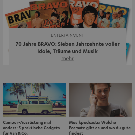
Streaming-System vereint hochwertige HiFi-Technik,
moderne Streaming-Funktionen und hohe Flexibilität in
einem einzigen Gerät – und zeigt, dass man für großen
Sound heute keine klassische HiFi-Anlage mehr braucht.
Du fragst dich, warum der MOTIV® XL deine […]
ENTERTAINMENT
70 Jahre BRAVO: Sieben Jahrzehnte voller
Idole, Träume und Musik
mehr
Wer in den 80ern, 90ern oder frühen 2000ern
aufgewachsen ist, kennt wahrscheinlich dieses Gefühl:
die BRAVO kaufen, durchblättern, Poster aufhängen. Seit
1956 begleitet das Magazin Jugendliche durch Rock und
Pop, kleine Schwärmereien und große Fragen. Zum 70.
Jubiläum werfen wir einen Blick zurück. Vom Filmheft zur
Jugendmarke: Wie die BRAVO ihren Ton fand Als die […]
Musikpodcasts: Welche
Camper-Ausrüstung mal
Formate gibt es und wo du gute
anders: 5 praktische Gadgets
findest
für Van & Co.