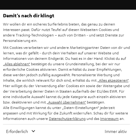
IN-EAR-KOPFHÖRER
SPANIEN
UNSER MANAGEMENT
Damit‘s nach dir klingt
FANSHOP
Technische Änderungen, Tippfehler und Irrtum vorbehalten. Das auf unseren
NACHHALTIGKEIT
ITALIEN
Wir wollen dir ein sicheres Surferlebnis bieten, das genau zu deinen
Fotos abgebildete Zubehör ist nicht im Lieferumfang enthalten. Etwaige
NEUHEITEN
Interessen passt. Dafür nutzt Teufel auf diesen Webseiten Cookies und
Entsorgungsgebühren für Batterien sind im Preis inbegriffen.
UNSERE WERTE
andere Tracking-Technologien – auch von Dritten - und setzt Dienste zur
USA
Personalisierung ein.
©2026 Lautsprecher Teufel GmbH - All rights reserved.
BILDUNGSRABATT
Mit Cookies verarbeiten wir und andere Marketingpartner Daten von dir und
lernen, was dir gefällt - durch dein Verhalten auf unserer Website und
WEITERE LÄNDER
Impressum
AGB
Datenschutz
Daten-Einstellungen
EU Data Act
Informationen von deinem Endgerät. Du hast es in der Hand: Klickst du auf
BARRIEREFREIHEIT
„Alles ablehnen“
bestätigst du unsere Grundeinstellung, bei der wir nur
Vertrag widerrufen
erforderliche Cookies aktivieren. Damit erhältst du zwar Empfehlungen,
diese werden jedoch zufällig ausgewählt. Personalisierte Werbung und
Inhalte, die wirklich relevant für dich sind, erhältst du mit
„Alles akzeptieren“
.
Hier willigst du der Verwendung aller Cookies ein sowie der Weitergabe und
der Verarbeitung deiner Daten in Staaten außerhalb der EU/des EWR. Für
eine individuelle Auswahl kannst du jede Kategorie auch einzeln aktivieren
bzw. deaktivieren und mit
„Auswahl übernehmen“
bestätigen.
Alle Einwilligungen kannst du unter „Daten-Einstellungen“ jederzeit
anpassen und mit Wirkung für die Zukunft widerrufen. Schau dir für weitere
Informationen auch unsere
Datenschutzerklärung
und das
Impressum
an.
Erforderlich
Immer aktiv