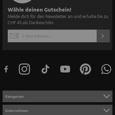
N
Wähle deinen Gutschein!
Melde dich für den Newsletter an und erhalte bis zu
e
CHF 45 als Dankeschön.
w
s
JETZT
EMAIL
l
ANME
WIDGET
e
t
t
e
r
a
n
Kategorien
m
HEIMKINO
e
Unternehmen