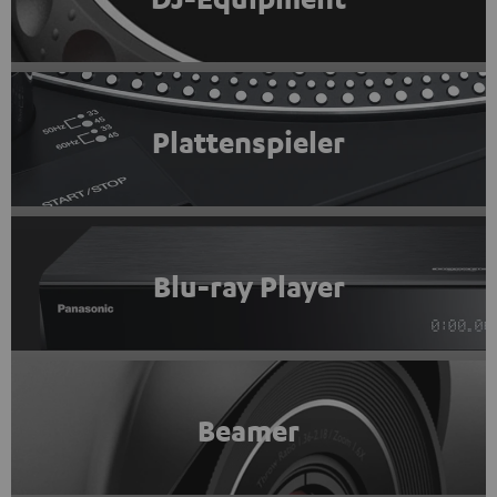
Plattenspieler
Blu-ray Player
Beamer