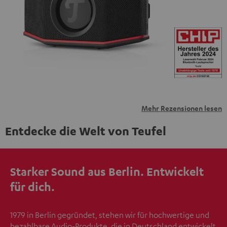
übermittelt werden.
Weitere Informationen sind in der
Datenschutzerklärung unter I zu finden
.
Mehr Rezensionen lesen
Entdecke die Welt von Teufel
Starker Sound aus Berlin. Entwickelt
für dich.
1979 in Berlin gegründet, stehen wir für hochwertige und
bezahlbare Audio-Produkte, die in Deutschland entwickelt