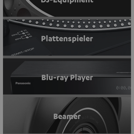
Plattenspieler
Blu-ray Player
Beamer