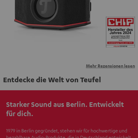
übermittelt werden.
Weitere Informationen sind in der
Datenschutzerklärung unter I zu finden
.
Mehr Rezensionen lesen
Entdecke die Welt von Teufel
Starker Sound aus Berlin. Entwickelt
für dich.
1979 in Berlin gegründet, stehen wir für hochwertige und
bezahlbare Audio-Produkte, die in Deutschland entwickelt