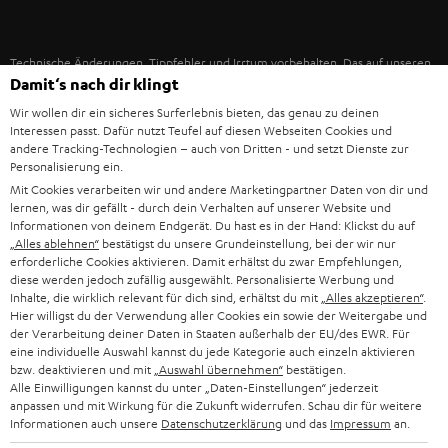
IN-EAR-KOPFHÖRER
SPANIEN
UNSER MANAGEMENT
FANSHOP
Technische Änderungen, Tippfehler und Irrtum vorbehalten. Das auf unseren
NACHHALTIGKEIT
ITALIEN
Damit‘s nach dir klingt
Fotos abgebildete Zubehör ist nicht im Lieferumfang enthalten. Etwaige
NEUHEITEN
Entsorgungsgebühren für Batterien sind im Preis inbegriffen.
UNSERE WERTE
Wir wollen dir ein sicheres Surferlebnis bieten, das genau zu deinen
USA
Interessen passt. Dafür nutzt Teufel auf diesen Webseiten Cookies und
©2026 Lautsprecher Teufel GmbH - All rights reserved.
andere Tracking-Technologien – auch von Dritten - und setzt Dienste zur
BILDUNGSRABATT
Personalisierung ein.
WEITERE LÄNDER
Impressum
AGB
Datenschutz
Daten-Einstellungen
EU Data Act
Mit Cookies verarbeiten wir und andere Marketingpartner Daten von dir und
BARRIEREFREIHEIT
lernen, was dir gefällt - durch dein Verhalten auf unserer Website und
Vertrag widerrufen
Informationen von deinem Endgerät. Du hast es in der Hand: Klickst du auf
„Alles ablehnen“
bestätigst du unsere Grundeinstellung, bei der wir nur
erforderliche Cookies aktivieren. Damit erhältst du zwar Empfehlungen,
diese werden jedoch zufällig ausgewählt. Personalisierte Werbung und
Inhalte, die wirklich relevant für dich sind, erhältst du mit
„Alles akzeptieren“
.
Hier willigst du der Verwendung aller Cookies ein sowie der Weitergabe und
der Verarbeitung deiner Daten in Staaten außerhalb der EU/des EWR. Für
eine individuelle Auswahl kannst du jede Kategorie auch einzeln aktivieren
bzw. deaktivieren und mit
„Auswahl übernehmen“
bestätigen.
Alle Einwilligungen kannst du unter „Daten-Einstellungen“ jederzeit
anpassen und mit Wirkung für die Zukunft widerrufen. Schau dir für weitere
Informationen auch unsere
Datenschutzerklärung
und das
Impressum
an.