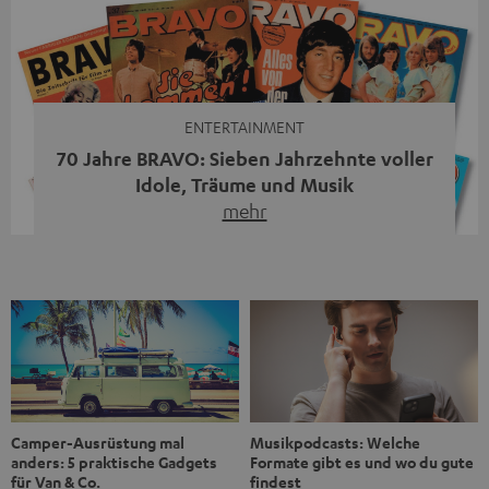
Streaming-System vereint hochwertige HiFi-Technik,
moderne Streaming-Funktionen und hohe Flexibilität in
einem einzigen Gerät – und zeigt, dass man für großen
Sound heute keine klassische HiFi-Anlage mehr braucht.
Du fragst dich, warum der MOTIV® XL deine […]
ENTERTAINMENT
70 Jahre BRAVO: Sieben Jahrzehnte voller
Idole, Träume und Musik
mehr
Wer in den 80ern, 90ern oder frühen 2000ern
aufgewachsen ist, kennt wahrscheinlich dieses Gefühl:
die BRAVO kaufen, durchblättern, Poster aufhängen. Seit
1956 begleitet das Magazin Jugendliche durch Rock und
Pop, kleine Schwärmereien und große Fragen. Zum 70.
Jubiläum werfen wir einen Blick zurück. Vom Filmheft zur
Jugendmarke: Wie die BRAVO ihren Ton fand Als die […]
Musikpodcasts: Welche
Camper-Ausrüstung mal
Formate gibt es und wo du gute
anders: 5 praktische Gadgets
findest
für Van & Co.