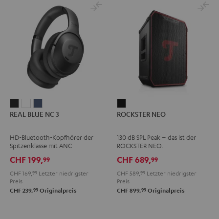
REAL
REAL
REAL
ROCKSTER
REAL BLUE NC 3
ROCKSTER NEO
BLUE
BLUE
BLUE
NEO
NC
NC
NC
Schwarz
HD-Bluetooth-Kopfhörer der
130 dB SPL Peak – das ist der
3
3
3
Spitzenklasse mit ANC
ROCKSTER NEO.
Night
Pearl
Steel
CHF 199,
CHF 689,
99
99
Black
White
Blue
CHF 169,
99
Letzter niedrigster
CHF 589,
99
Letzter niedrigster
Preis
Preis
99
99
CHF 239,
Originalpreis
CHF 899,
Originalpreis