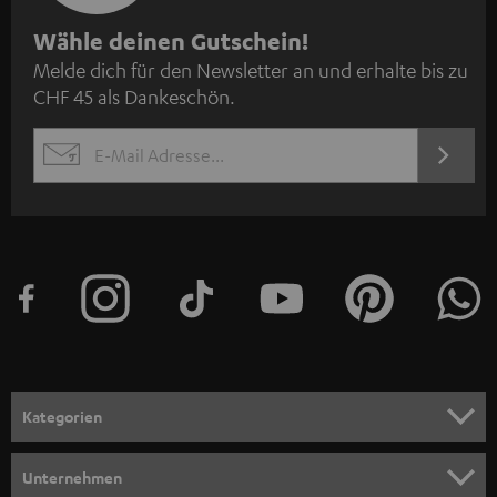
N
Wähle deinen Gutschein!
Melde dich für den Newsletter an und erhalte bis zu
e
CHF 45 als Dankeschön.
w
s
JETZT
EMAIL
l
ANME
WIDGET
e
t
t
e
r
a
n
Kategorien
m
HEIMKINO
e
Unternehmen