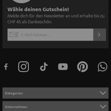
N
Wähle deinen Gutschein!
Melde dich für den Newsletter an und erhalte bis zu
e
CHF 45 als Dankeschön.
w
s
JETZT
EMAIL
l
ANME
WIDGET
e
t
t
e
r
a
n
Kategorien
m
HEIMKINO
e
Unternehmen