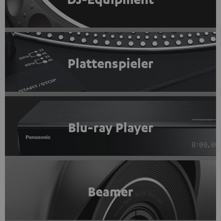
Plattenspieler
Blu-ray Player
Beamer