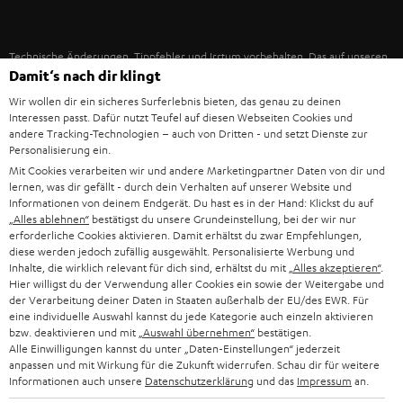
IN-EAR-KOPFHÖRER
SPANIEN
UNSER MANAGEMENT
FANSHOP
Technische Änderungen, Tippfehler und Irrtum vorbehalten. Das auf unseren
NACHHALTIGKEIT
ITALIEN
Damit‘s nach dir klingt
Fotos abgebildete Zubehör ist nicht im Lieferumfang enthalten. Etwaige
NEUHEITEN
Entsorgungsgebühren für Batterien sind im Preis inbegriffen.
UNSERE WERTE
Wir wollen dir ein sicheres Surferlebnis bieten, das genau zu deinen
USA
Interessen passt. Dafür nutzt Teufel auf diesen Webseiten Cookies und
©2026 Lautsprecher Teufel GmbH - All rights reserved.
andere Tracking-Technologien – auch von Dritten - und setzt Dienste zur
BILDUNGSRABATT
Personalisierung ein.
WEITERE LÄNDER
Impressum
AGB
Datenschutz
Daten-Einstellungen
EU Data Act
Mit Cookies verarbeiten wir und andere Marketingpartner Daten von dir und
BARRIEREFREIHEIT
lernen, was dir gefällt - durch dein Verhalten auf unserer Website und
Vertrag widerrufen
Informationen von deinem Endgerät. Du hast es in der Hand: Klickst du auf
„Alles ablehnen“
bestätigst du unsere Grundeinstellung, bei der wir nur
erforderliche Cookies aktivieren. Damit erhältst du zwar Empfehlungen,
diese werden jedoch zufällig ausgewählt. Personalisierte Werbung und
Inhalte, die wirklich relevant für dich sind, erhältst du mit
„Alles akzeptieren“
.
Hier willigst du der Verwendung aller Cookies ein sowie der Weitergabe und
der Verarbeitung deiner Daten in Staaten außerhalb der EU/des EWR. Für
eine individuelle Auswahl kannst du jede Kategorie auch einzeln aktivieren
bzw. deaktivieren und mit
„Auswahl übernehmen“
bestätigen.
Alle Einwilligungen kannst du unter „Daten-Einstellungen“ jederzeit
anpassen und mit Wirkung für die Zukunft widerrufen. Schau dir für weitere
Informationen auch unsere
Datenschutzerklärung
und das
Impressum
an.