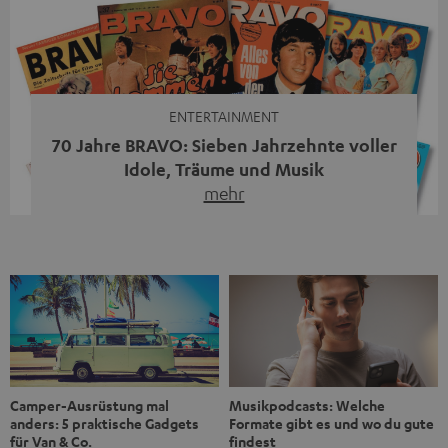
Streaming-System vereint hochwertige HiFi-Technik,
moderne Streaming-Funktionen und hohe Flexibilität in
einem einzigen Gerät – und zeigt, dass man für großen
Sound heute keine klassische HiFi-Anlage mehr braucht.
Du fragst dich, warum der MOTIV® XL deine […]
ENTERTAINMENT
70 Jahre BRAVO: Sieben Jahrzehnte voller
Idole, Träume und Musik
mehr
Wer in den 80ern, 90ern oder frühen 2000ern
aufgewachsen ist, kennt wahrscheinlich dieses Gefühl:
die BRAVO kaufen, durchblättern, Poster aufhängen. Seit
1956 begleitet das Magazin Jugendliche durch Rock und
Pop, kleine Schwärmereien und große Fragen. Zum 70.
Jubiläum werfen wir einen Blick zurück. Vom Filmheft zur
Jugendmarke: Wie die BRAVO ihren Ton fand Als die […]
Musikpodcasts: Welche
Camper-Ausrüstung mal
Formate gibt es und wo du gute
anders: 5 praktische Gadgets
findest
für Van & Co.