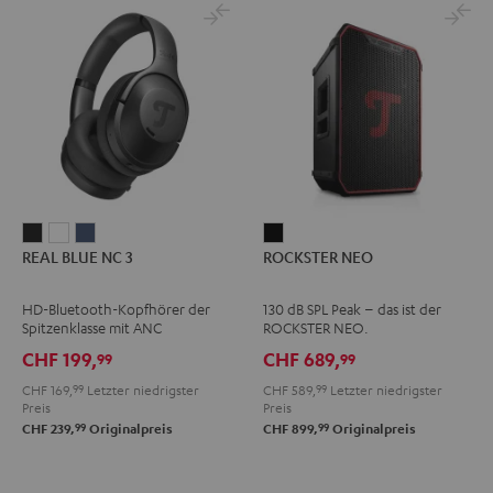
REAL
REAL
REAL
ROCKSTER
REAL BLUE NC 3
ROCKSTER NEO
BLUE
BLUE
BLUE
NEO
NC
NC
NC
Schwarz
HD-Bluetooth-Kopfhörer der
130 dB SPL Peak – das ist der
3
3
3
Spitzenklasse mit ANC
ROCKSTER NEO.
Night
Pearl
Steel
CHF 199,
CHF 689,
99
99
Black
White
Blue
CHF 169,
99
Letzter niedrigster
CHF 589,
99
Letzter niedrigster
Preis
Preis
99
99
CHF 239,
Originalpreis
CHF 899,
Originalpreis