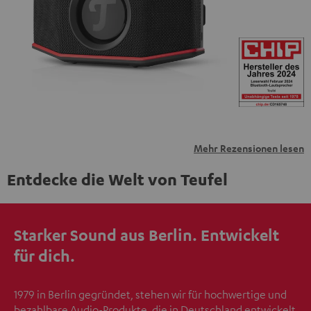
übermittelt werden.
Weitere Informationen sind in der
Datenschutzerklärung unter I zu finden
.
Mehr Rezensionen lesen
Entdecke die Welt von Teufel
Starker Sound aus Berlin. Entwickelt
für dich.
1979 in Berlin gegründet, stehen wir für hochwertige und
bezahlbare Audio-Produkte, die in Deutschland entwickelt