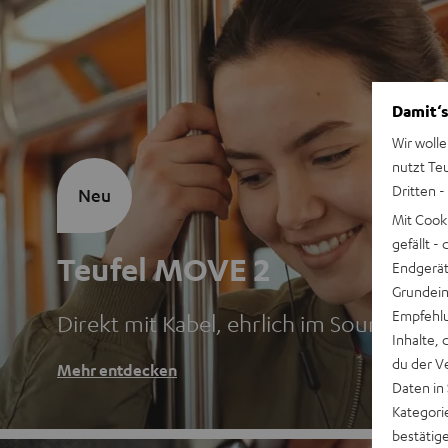
Damit‘s
Wir wolle
nutzt Te
Dritten -
Neu
Mit Cook
gefällt 
Teufel MOVE 2
Endgerät.
Grundeins
Empfehlu
Direkt mit Kabel, ehrlich im Sound
Inhalte, 
du der V
Mehr entdecken
Daten in
Kategori
bestätig