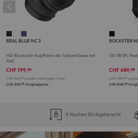
REAL
REAL
REAL
ROCKSTER
REAL BLUE NC 3
ROCKSTER N
BLUE
BLUE
BLUE
NEO
NC
NC
NC
Schwarz
HD-Bluetooth-Kopfhörer der Spitzenklasse mit
130 dB SPL Pea
3
3
3
ANC
Night
Pearl
Steel
CHF 199,
CHF 689,
99
99
Black
White
Blue
CHF 169,
99
Letzter niedrigster Preis
CHF 589,
99
Letzte
99
99
CHF 239,
Originalpreis
CHF 899,
Origi
8 Wochen Rückgaberecht