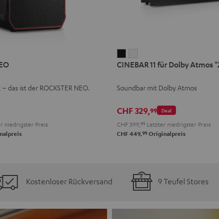
CINEBAR
CINEBAR
EO
CINEBAR 11 für Dolby Atmos "2
11
11
für
für
k – das ist der ROCKSTER NEO.
Soundbar mit Dolby Atmos
Dolby
Dolby
Atmos
Atmos
CHF 329,
99
Deal
"2.1-
"2.1-
r niedrigster Preis
CHF 399,
99
Letzter niedrigster Preis
Set"
Set"
99
nalpreis
CHF 449,
Originalpreis
Schwarz
Weiß
Kostenloser Rückversand
9 Teufel Stores