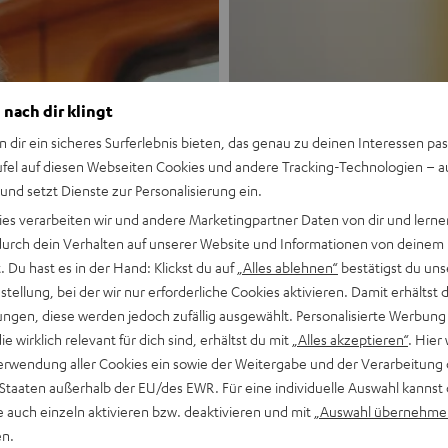
 nach dir klingt
n dir ein sicheres Surferlebnis bieten, das genau zu deinen Interessen pas
ufel auf diesen Webseiten Cookies und andere Tracking-Technologien – 
 und setzt Dienste zur Personalisierung ein.
Neu
ies verarbeiten wir und andere Marketingpartner Daten von dir und lernen
- durch dein Verhalten auf unserer Website und Informationen von deinem
MOTIV® GO
 Du hast es in der Hand: Klickst du auf
„Alles ablehnen“
bestätigst du uns
tellung, bei der wir nur erforderliche Cookies aktivieren. Damit erhältst 
ngen, diese werden jedoch zufällig ausgewählt. Personalisierte Werbung
Stil trifft Sound
die wirklich relevant für dich sind, erhältst du mit
„Alles akzeptieren“
. Hier 
erwendung aller Cookies ein sowie der Weitergabe und der Verarbeitung 
Mehr entdecken
 Staaten außerhalb der EU/des EWR. Für eine individuelle Auswahl kannst 
e auch einzeln aktivieren bzw. deaktivieren und mit
„Auswahl übernehme
en.