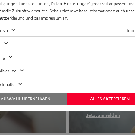
willigungen kannst du unter „Daten-Einstellungen“ jederzeit anpassen und
für die Zukunft widerrufen. Schau dir für weitere Informationen auch uns
utzerklärung
und das
Impressum
an.
rlich
Imme
e
ing
lisierung
Newslette
 Inhalte
Finde deinen So
AUSWAHL ÜBERNEHMEN
ALLES AKZEPTIEREN
etooth-Kopfhörer
Erhalte bis zu 
Jetzt anmelden