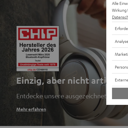
Alle Ein
Wirkung 
Datensch
Erforde
Analys
Market
Persona
Einzig, aber nicht artig.
Externe
Entdecke unsere ausgezeichneten Blu
Mehr erfahren