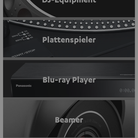
Plattenspieler
Blu-ray Player
Beamer