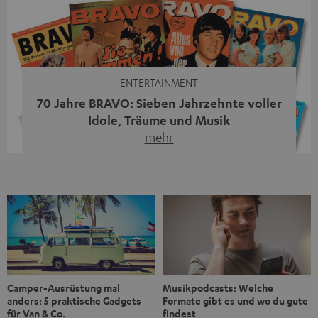
Streaming-System vereint hochwertige HiFi-Technik,
moderne Streaming-Funktionen und hohe Flexibilität in
einem einzigen Gerät – und zeigt, dass man für großen
Sound heute keine klassische HiFi-Anlage mehr braucht.
Du fragst dich, warum der MOTIV® XL deine […]
ENTERTAINMENT
70 Jahre BRAVO: Sieben Jahrzehnte voller
Idole, Träume und Musik
mehr
Wer in den 80ern, 90ern oder frühen 2000ern
aufgewachsen ist, kennt wahrscheinlich dieses Gefühl:
die BRAVO kaufen, durchblättern, Poster aufhängen. Seit
1956 begleitet das Magazin Jugendliche durch Rock und
Pop, kleine Schwärmereien und große Fragen. Zum 70.
Jubiläum werfen wir einen Blick zurück. Vom Filmheft zur
Jugendmarke: Wie die BRAVO ihren Ton fand Als die […]
Musikpodcasts: Welche
Camper-Ausrüstung mal
Formate gibt es und wo du gute
anders: 5 praktische Gadgets
findest
für Van & Co.