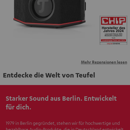
übermittelt werden.
Weitere Informationen sind in der
Datenschutzerklärung unter I zu finden
.
Mehr Rezensionen lesen
Entdecke die Welt von Teufel
Starker Sound aus Berlin. Entwickelt
für dich.
1979 in Berlin gegründet, stehen wir für hochwertige und
bezahlbare Audio-Produkte, die in Deutschland entwickelt