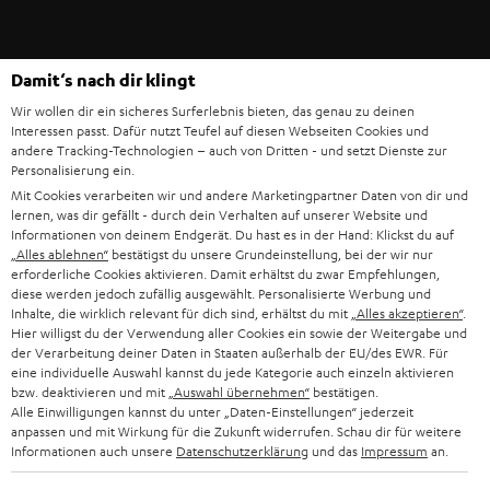
IN-EAR-KOPFHÖRER
SPANIEN
UNSER MANAGEMENT
FANSHOP
Technische Änderungen, Tippfehler und Irrtum vorbehalten. Das auf unseren
NACHHALTIGKEIT
Damit‘s nach dir klingt
ITALIEN
Fotos abgebildete Zubehör ist nicht im Lieferumfang enthalten. Etwaige
NEUHEITEN
Wir wollen dir ein sicheres Surferlebnis bieten, das genau zu deinen
Entsorgungsgebühren für Batterien sind im Preis inbegriffen.
UNSERE WERTE
Interessen passt. Dafür nutzt Teufel auf diesen Webseiten Cookies und
USA
andere Tracking-Technologien – auch von Dritten - und setzt Dienste zur
©2026 Lautsprecher Teufel GmbH - All rights reserved.
BILDUNGSRABATT
Personalisierung ein.
Mit Cookies verarbeiten wir und andere Marketingpartner Daten von dir und
WEITERE LÄNDER
Impressum
AGB
Datenschutz
Daten-Einstellungen
EU Data Act
BARRIEREFREIHEIT
lernen, was dir gefällt - durch dein Verhalten auf unserer Website und
Vertrag widerrufen
Informationen von deinem Endgerät. Du hast es in der Hand: Klickst du auf
„Alles ablehnen“
bestätigst du unsere Grundeinstellung, bei der wir nur
erforderliche Cookies aktivieren. Damit erhältst du zwar Empfehlungen,
diese werden jedoch zufällig ausgewählt. Personalisierte Werbung und
Inhalte, die wirklich relevant für dich sind, erhältst du mit
„Alles akzeptieren“
.
Hier willigst du der Verwendung aller Cookies ein sowie der Weitergabe und
der Verarbeitung deiner Daten in Staaten außerhalb der EU/des EWR. Für
eine individuelle Auswahl kannst du jede Kategorie auch einzeln aktivieren
bzw. deaktivieren und mit
„Auswahl übernehmen“
bestätigen.
Alle Einwilligungen kannst du unter „Daten-Einstellungen“ jederzeit
anpassen und mit Wirkung für die Zukunft widerrufen. Schau dir für weitere
Informationen auch unsere
Datenschutzerklärung
und das
Impressum
an.