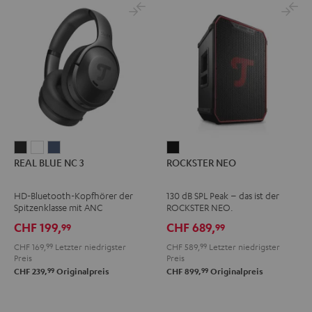
REAL
REAL
REAL
ROCKSTER
REAL BLUE NC 3
ROCKSTER NEO
BLUE
BLUE
BLUE
NEO
NC
NC
NC
Schwarz
HD-Bluetooth-Kopfhörer der
130 dB SPL Peak – das ist der
3
3
3
Spitzenklasse mit ANC
ROCKSTER NEO.
Night
Pearl
Steel
CHF 199,
CHF 689,
99
99
Black
White
Blue
CHF 169,
99
Letzter niedrigster
CHF 589,
99
Letzter niedrigster
Preis
Preis
99
99
CHF 239,
Originalpreis
CHF 899,
Originalpreis