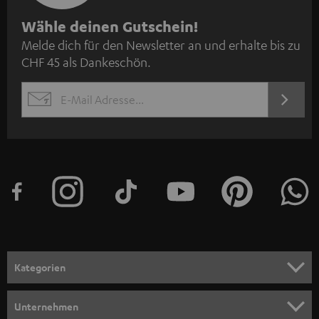
N
Wähle deinen Gutschein!
Melde dich für den Newsletter an und erhalte bis zu
e
CHF 45 als Dankeschön.
w
s
JETZT
EMAIL
l
ANME
WIDGET
e
t
t
e
r
a
n
Kategorien
m
HEIMKINO
e
Unternehmen