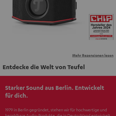
übermittelt werden.
Weitere Informationen sind in der
Datenschutzerklärung unter I zu finden
.
Mehr Rezensionen lesen
Entdecke die Welt von Teufel
Starker Sound aus Berlin. Entwickelt
für dich.
1979 in Berlin gegründet, stehen wir für hochwertige und
bezahlbare Audio-Produkte, die in Deutschland entwickelt