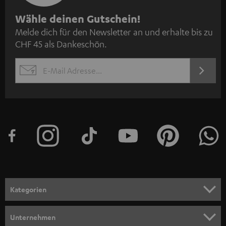
N
Wähle deinen Gutschein!
Melde dich für den Newsletter an und erhalte bis zu
e
CHF 45 als Dankeschön.
w
s
JETZT
EMAIL
l
ANME
WIDGET
e
t
t
e
r
a
n
Kategorien
m
HEIMKINO
e
Unternehmen