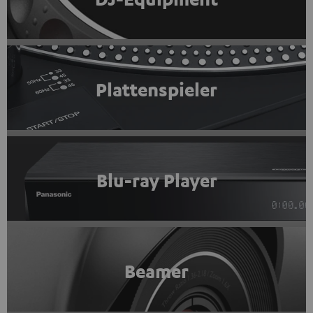
Plattenspieler
Blu-ray Player
Beamer