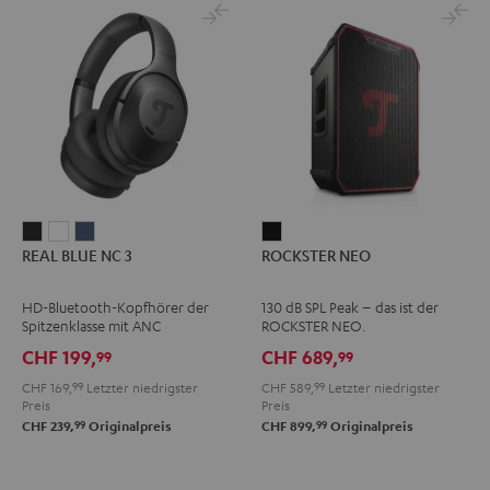
REAL
REAL
REAL
ROCKSTER
REAL BLUE NC 3
ROCKSTER NEO
BLUE
BLUE
BLUE
NEO
NC
NC
NC
Schwarz
HD-Bluetooth-Kopfhörer der
130 dB SPL Peak – das ist der
3
3
3
Spitzenklasse mit ANC
ROCKSTER NEO.
Night
Pearl
Steel
CHF 199,
CHF 689,
99
99
Black
White
Blue
CHF 169,
99
Letzter niedrigster
CHF 589,
99
Letzter niedrigster
Preis
Preis
99
99
CHF 239,
Originalpreis
CHF 899,
Originalpreis