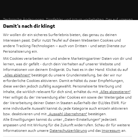
IN-EAR-KOPFHÖRER
SPANIEN
UNSER MANAGEMENT
FANSHOP
Technische Änderungen, Tippfehler und Irrtum vorbehalten. Das auf unseren
NACHHALTIGKEIT
ITALIEN
Damit‘s nach dir klingt
Fotos abgebildete Zubehör ist nicht im Lieferumfang enthalten. Etwaige
NEUHEITEN
Entsorgungsgebühren für Batterien sind im Preis inbegriffen.
UNSERE WERTE
Wir wollen dir ein sicheres Surferlebnis bieten, das genau zu deinen
USA
Interessen passt. Dafür nutzt Teufel auf diesen Webseiten Cookies und
©2026 Lautsprecher Teufel GmbH - All rights reserved.
andere Tracking-Technologien – auch von Dritten - und setzt Dienste zur
BILDUNGSRABATT
Personalisierung ein.
WEITERE LÄNDER
Impressum
AGB
Datenschutz
Daten-Einstellungen
EU Data Act
Mit Cookies verarbeiten wir und andere Marketingpartner Daten von dir und
BARRIEREFREIHEIT
lernen, was dir gefällt - durch dein Verhalten auf unserer Website und
Vertrag widerrufen
Informationen von deinem Endgerät. Du hast es in der Hand: Klickst du auf
„Alles ablehnen“
bestätigst du unsere Grundeinstellung, bei der wir nur
erforderliche Cookies aktivieren. Damit erhältst du zwar Empfehlungen,
diese werden jedoch zufällig ausgewählt. Personalisierte Werbung und
Inhalte, die wirklich relevant für dich sind, erhältst du mit
„Alles akzeptieren“
.
Hier willigst du der Verwendung aller Cookies ein sowie der Weitergabe und
der Verarbeitung deiner Daten in Staaten außerhalb der EU/des EWR. Für
eine individuelle Auswahl kannst du jede Kategorie auch einzeln aktivieren
bzw. deaktivieren und mit
„Auswahl übernehmen“
bestätigen.
Alle Einwilligungen kannst du unter „Daten-Einstellungen“ jederzeit
anpassen und mit Wirkung für die Zukunft widerrufen. Schau dir für weitere
Informationen auch unsere
Datenschutzerklärung
und das
Impressum
an.