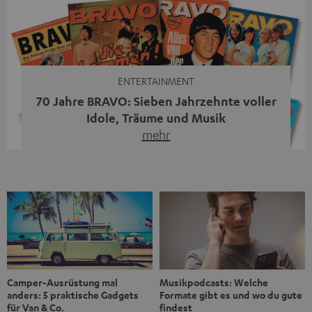
Streaming-System vereint hochwertige HiFi-Technik,
moderne Streaming-Funktionen und hohe Flexibilität in
einem einzigen Gerät – und zeigt, dass man für großen
Sound heute keine klassische HiFi-Anlage mehr braucht.
Du fragst dich, warum der MOTIV® XL deine […]
ENTERTAINMENT
70 Jahre BRAVO: Sieben Jahrzehnte voller
Idole, Träume und Musik
mehr
Wer in den 80ern, 90ern oder frühen 2000ern
aufgewachsen ist, kennt wahrscheinlich dieses Gefühl:
die BRAVO kaufen, durchblättern, Poster aufhängen. Seit
1956 begleitet das Magazin Jugendliche durch Rock und
Pop, kleine Schwärmereien und große Fragen. Zum 70.
Jubiläum werfen wir einen Blick zurück. Vom Filmheft zur
Jugendmarke: Wie die BRAVO ihren Ton fand Als die […]
Musikpodcasts: Welche
Camper-Ausrüstung mal
Formate gibt es und wo du gute
anders: 5 praktische Gadgets
findest
für Van & Co.