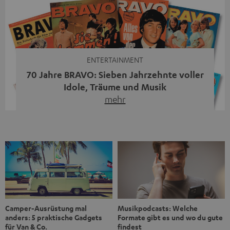
Streaming-System vereint hochwertige HiFi-Technik,
moderne Streaming-Funktionen und hohe Flexibilität in
einem einzigen Gerät – und zeigt, dass man für großen
Sound heute keine klassische HiFi-Anlage mehr braucht.
Du fragst dich, warum der MOTIV® XL deine […]
ENTERTAINMENT
70 Jahre BRAVO: Sieben Jahrzehnte voller
Idole, Träume und Musik
mehr
Wer in den 80ern, 90ern oder frühen 2000ern
aufgewachsen ist, kennt wahrscheinlich dieses Gefühl:
die BRAVO kaufen, durchblättern, Poster aufhängen. Seit
1956 begleitet das Magazin Jugendliche durch Rock und
Pop, kleine Schwärmereien und große Fragen. Zum 70.
Jubiläum werfen wir einen Blick zurück. Vom Filmheft zur
Jugendmarke: Wie die BRAVO ihren Ton fand Als die […]
Musikpodcasts: Welche
Camper-Ausrüstung mal
Formate gibt es und wo du gute
anders: 5 praktische Gadgets
findest
für Van & Co.