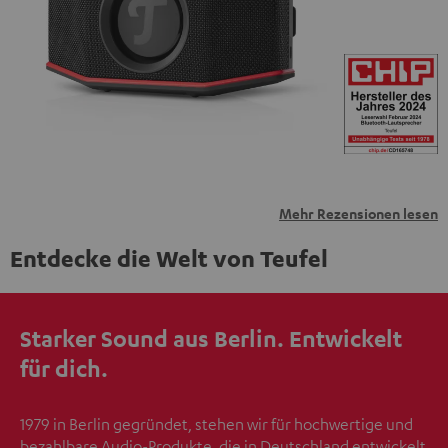
übermittelt werden.
Weitere Informationen sind in der
Datenschutzerklärung unter I zu finden
.
Mehr Rezensionen lesen
Entdecke die Welt von Teufel
Starker Sound aus Berlin. Entwickelt
für dich.
1979 in Berlin gegründet, stehen wir für hochwertige und
bezahlbare Audio-Produkte, die in Deutschland entwickelt