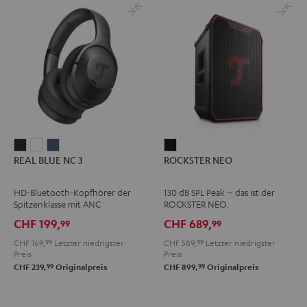
REAL
REAL
REAL
ROCKSTER
REAL BLUE NC 3
ROCKSTER NEO
BLUE
BLUE
BLUE
NEO
NC
NC
NC
Schwarz
HD-Bluetooth-Kopfhörer der
130 dB SPL Peak – das ist der
3
3
3
Spitzenklasse mit ANC
ROCKSTER NEO.
Night
Pearl
Steel
CHF 199,
CHF 689,
99
99
Black
White
Blue
CHF 169,
99
Letzter niedrigster
CHF 589,
99
Letzter niedrigster
Preis
Preis
99
99
CHF 239,
Originalpreis
CHF 899,
Originalpreis