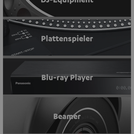
Plattenspieler
Blu-ray Player
Beamer