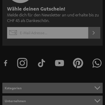
N
Wähle deinen Gutschein!
Melde dich für den Newsletter an und erhalte bis zu
e
CHF 45 als Dankeschön.
w
s
JETZT
EMAIL
l
ANME
WIDGET
e
t
t
e
r
a
n
Kategorien
m
HEIMKINO
e
Unternehmen