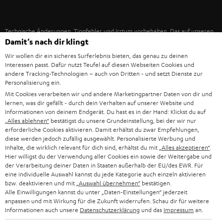
IN-EAR-KOPFHÖRER
SPANIEN
UNSER MANAGEMENT
FANSHOP
Technische Änderungen, Tippfehler und Irrtum vorbehalten. Das auf unseren
NACHHALTIGKEIT
ITALIEN
Damit‘s nach dir klingt
Fotos abgebildete Zubehör ist nicht im Lieferumfang enthalten. Etwaige
NEUHEITEN
Entsorgungsgebühren für Batterien sind im Preis inbegriffen.
UNSERE WERTE
Wir wollen dir ein sicheres Surferlebnis bieten, das genau zu deinen
USA
Interessen passt. Dafür nutzt Teufel auf diesen Webseiten Cookies und
©2026 Lautsprecher Teufel GmbH - All rights reserved.
andere Tracking-Technologien – auch von Dritten - und setzt Dienste zur
BILDUNGSRABATT
Personalisierung ein.
WEITERE LÄNDER
Impressum
AGB
Datenschutz
Daten-Einstellungen
EU Data Act
Mit Cookies verarbeiten wir und andere Marketingpartner Daten von dir und
BARRIEREFREIHEIT
lernen, was dir gefällt - durch dein Verhalten auf unserer Website und
Vertrag widerrufen
Informationen von deinem Endgerät. Du hast es in der Hand: Klickst du auf
„Alles ablehnen“
bestätigst du unsere Grundeinstellung, bei der wir nur
erforderliche Cookies aktivieren. Damit erhältst du zwar Empfehlungen,
diese werden jedoch zufällig ausgewählt. Personalisierte Werbung und
Inhalte, die wirklich relevant für dich sind, erhältst du mit
„Alles akzeptieren“
.
Hier willigst du der Verwendung aller Cookies ein sowie der Weitergabe und
der Verarbeitung deiner Daten in Staaten außerhalb der EU/des EWR. Für
eine individuelle Auswahl kannst du jede Kategorie auch einzeln aktivieren
bzw. deaktivieren und mit
„Auswahl übernehmen“
bestätigen.
Alle Einwilligungen kannst du unter „Daten-Einstellungen“ jederzeit
anpassen und mit Wirkung für die Zukunft widerrufen. Schau dir für weitere
Informationen auch unsere
Datenschutzerklärung
und das
Impressum
an.