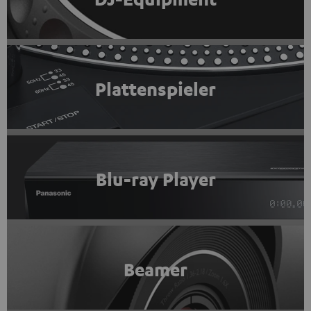
Plattenspieler
Blu-ray Player
Beamer