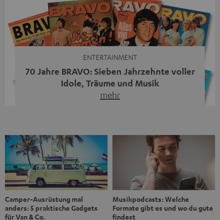
Streaming-System vereint hochwertige HiFi-Technik,
moderne Streaming-Funktionen und hohe Flexibilität in
einem einzigen Gerät – und zeigt, dass man für großen
Sound heute keine klassische HiFi-Anlage mehr braucht.
Du fragst dich, warum der MOTIV® XL deine […]
ENTERTAINMENT
70 Jahre BRAVO: Sieben Jahrzehnte voller
Idole, Träume und Musik
mehr
Wer in den 80ern, 90ern oder frühen 2000ern
aufgewachsen ist, kennt wahrscheinlich dieses Gefühl:
die BRAVO kaufen, durchblättern, Poster aufhängen. Seit
1956 begleitet das Magazin Jugendliche durch Rock und
Pop, kleine Schwärmereien und große Fragen. Zum 70.
Jubiläum werfen wir einen Blick zurück. Vom Filmheft zur
Jugendmarke: Wie die BRAVO ihren Ton fand Als die […]
Musikpodcasts: Welche
Camper-Ausrüstung mal
Formate gibt es und wo du gute
anders: 5 praktische Gadgets
findest
für Van & Co.