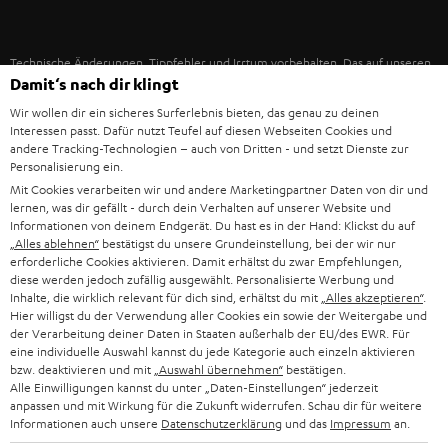
IN-EAR-KOPFHÖRER
SPANIEN
UNSER MANAGEMENT
FANSHOP
Technische Änderungen, Tippfehler und Irrtum vorbehalten. Das auf unseren
NACHHALTIGKEIT
ITALIEN
Damit‘s nach dir klingt
Fotos abgebildete Zubehör ist nicht im Lieferumfang enthalten. Etwaige
NEUHEITEN
Entsorgungsgebühren für Batterien sind im Preis inbegriffen.
UNSERE WERTE
Wir wollen dir ein sicheres Surferlebnis bieten, das genau zu deinen
USA
Interessen passt. Dafür nutzt Teufel auf diesen Webseiten Cookies und
©2026 Lautsprecher Teufel GmbH - All rights reserved.
andere Tracking-Technologien – auch von Dritten - und setzt Dienste zur
BILDUNGSRABATT
Personalisierung ein.
WEITERE LÄNDER
Impressum
AGB
Datenschutz
Daten-Einstellungen
EU Data Act
Mit Cookies verarbeiten wir und andere Marketingpartner Daten von dir und
BARRIEREFREIHEIT
lernen, was dir gefällt - durch dein Verhalten auf unserer Website und
Vertrag widerrufen
Informationen von deinem Endgerät. Du hast es in der Hand: Klickst du auf
„Alles ablehnen“
bestätigst du unsere Grundeinstellung, bei der wir nur
erforderliche Cookies aktivieren. Damit erhältst du zwar Empfehlungen,
diese werden jedoch zufällig ausgewählt. Personalisierte Werbung und
Inhalte, die wirklich relevant für dich sind, erhältst du mit
„Alles akzeptieren“
.
Hier willigst du der Verwendung aller Cookies ein sowie der Weitergabe und
der Verarbeitung deiner Daten in Staaten außerhalb der EU/des EWR. Für
eine individuelle Auswahl kannst du jede Kategorie auch einzeln aktivieren
bzw. deaktivieren und mit
„Auswahl übernehmen“
bestätigen.
Alle Einwilligungen kannst du unter „Daten-Einstellungen“ jederzeit
anpassen und mit Wirkung für die Zukunft widerrufen. Schau dir für weitere
Informationen auch unsere
Datenschutzerklärung
und das
Impressum
an.