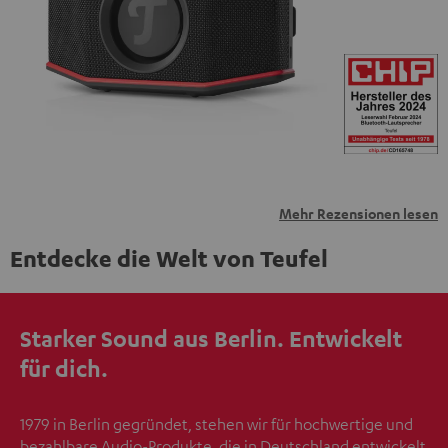
übermittelt werden.
Weitere Informationen sind in der
Datenschutzerklärung unter I zu finden
.
Mehr Rezensionen lesen
Entdecke die Welt von Teufel
Starker Sound aus Berlin. Entwickelt
für dich.
1979 in Berlin gegründet, stehen wir für hochwertige und
bezahlbare Audio-Produkte, die in Deutschland entwickelt