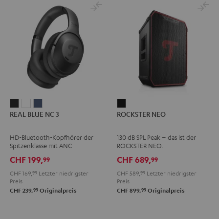
REAL
REAL
REAL
ROCKSTER
REAL BLUE NC 3
ROCKSTER NEO
BLUE
BLUE
BLUE
NEO
NC
NC
NC
Schwarz
HD-Bluetooth-Kopfhörer der
130 dB SPL Peak – das ist der
3
3
3
Spitzenklasse mit ANC
ROCKSTER NEO.
Night
Pearl
Steel
CHF 199,
CHF 689,
99
99
Black
White
Blue
CHF 169,
99
Letzter niedrigster
CHF 589,
99
Letzter niedrigster
Preis
Preis
99
99
CHF 239,
Originalpreis
CHF 899,
Originalpreis