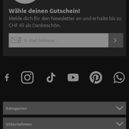
N
Wähle deinen Gutschein!
Melde dich für den Newsletter an und erhalte bis zu
e
CHF 45 als Dankeschön.
w
s
JETZT
EMAIL
l
ANME
WIDGET
e
t
t
e
r
a
n
Kategorien
m
HEIMKINO
e
Unternehmen