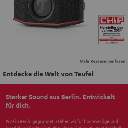
übermittelt werden.
Weitere Informationen sind in der
Datenschutzerklärung unter I zu finden
.
Mehr Rezensionen lesen
Entdecke die Welt von Teufel
Starker Sound aus Berlin. Entwickelt
für dich.
1979 in Berlin gegründet, stehen wir für hochwertige und
bezahlbare Audio-Produkte, die in Deutschland entwickelt