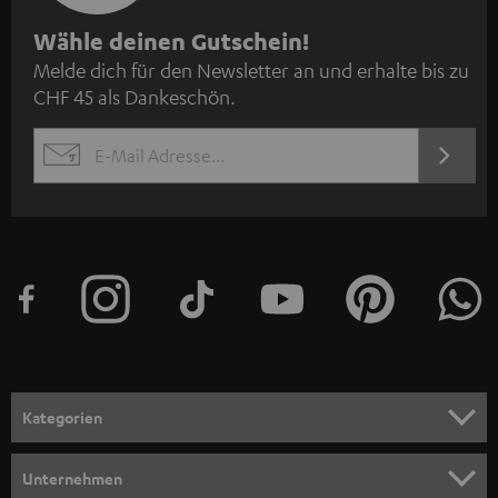
N
Wähle deinen Gutschein!
Melde dich für den Newsletter an und erhalte bis zu
e
CHF 45 als Dankeschön.
w
s
JETZT
EMAIL
l
ANME
WIDGET
e
t
t
e
r
a
n
Kategorien
m
HEIMKINO
e
Unternehmen