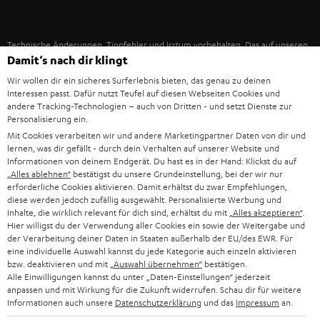
IN-EAR-KOPFHÖRER
SPANIEN
UNSER MANAGEMENT
FANSHOP
Technische Änderungen, Tippfehler und Irrtum vorbehalten. Das auf unseren
NACHHALTIGKEIT
ITALIEN
Damit‘s nach dir klingt
Fotos abgebildete Zubehör ist nicht im Lieferumfang enthalten. Etwaige
NEUHEITEN
Entsorgungsgebühren für Batterien sind im Preis inbegriffen.
UNSERE WERTE
Wir wollen dir ein sicheres Surferlebnis bieten, das genau zu deinen
USA
Interessen passt. Dafür nutzt Teufel auf diesen Webseiten Cookies und
©2026 Lautsprecher Teufel GmbH - All rights reserved.
andere Tracking-Technologien – auch von Dritten - und setzt Dienste zur
BILDUNGSRABATT
Personalisierung ein.
WEITERE LÄNDER
Impressum
AGB
Datenschutz
Daten-Einstellungen
EU Data Act
Mit Cookies verarbeiten wir und andere Marketingpartner Daten von dir und
BARRIEREFREIHEIT
lernen, was dir gefällt - durch dein Verhalten auf unserer Website und
Vertrag widerrufen
Informationen von deinem Endgerät. Du hast es in der Hand: Klickst du auf
„Alles ablehnen“
bestätigst du unsere Grundeinstellung, bei der wir nur
erforderliche Cookies aktivieren. Damit erhältst du zwar Empfehlungen,
diese werden jedoch zufällig ausgewählt. Personalisierte Werbung und
Inhalte, die wirklich relevant für dich sind, erhältst du mit
„Alles akzeptieren“
.
Hier willigst du der Verwendung aller Cookies ein sowie der Weitergabe und
der Verarbeitung deiner Daten in Staaten außerhalb der EU/des EWR. Für
eine individuelle Auswahl kannst du jede Kategorie auch einzeln aktivieren
bzw. deaktivieren und mit
„Auswahl übernehmen“
bestätigen.
Alle Einwilligungen kannst du unter „Daten-Einstellungen“ jederzeit
anpassen und mit Wirkung für die Zukunft widerrufen. Schau dir für weitere
Informationen auch unsere
Datenschutzerklärung
und das
Impressum
an.