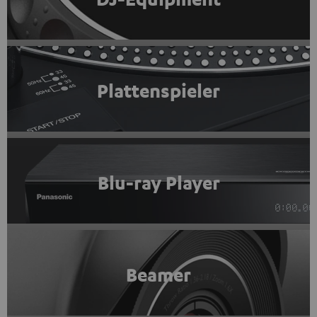
Plattenspieler
Blu-ray Player
Beamer