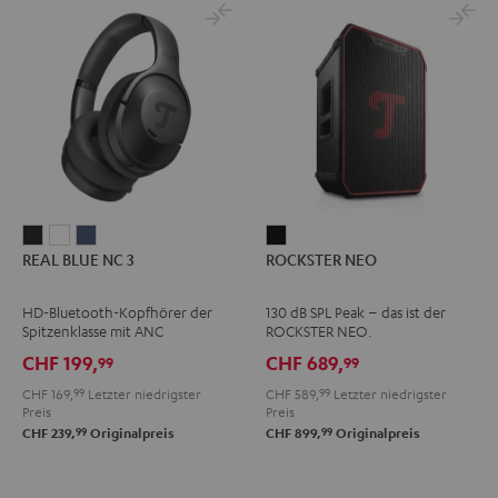
REAL
REAL
REAL
ROCKSTER
REAL BLUE NC 3
ROCKSTER NEO
BLUE
BLUE
BLUE
NEO
NC
NC
NC
Schwarz
HD-Bluetooth-Kopfhörer der
130 dB SPL Peak – das ist der
3
3
3
Spitzenklasse mit ANC
ROCKSTER NEO.
Night
Pearl
Steel
CHF 199,
CHF 689,
99
99
Black
White
Blue
CHF 169,
99
Letzter niedrigster
CHF 589,
99
Letzter niedrigster
Preis
Preis
99
99
CHF 239,
Originalpreis
CHF 899,
Originalpreis