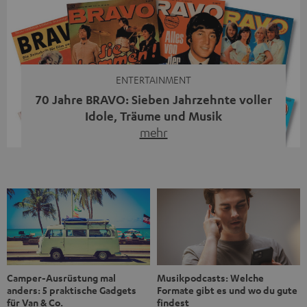
Streaming-System vereint hochwertige HiFi-Technik,
moderne Streaming-Funktionen und hohe Flexibilität in
einem einzigen Gerät – und zeigt, dass man für großen
Sound heute keine klassische HiFi-Anlage mehr braucht.
Du fragst dich, warum der MOTIV® XL deine […]
ENTERTAINMENT
70 Jahre BRAVO: Sieben Jahrzehnte voller
Idole, Träume und Musik
mehr
Wer in den 80ern, 90ern oder frühen 2000ern
aufgewachsen ist, kennt wahrscheinlich dieses Gefühl:
die BRAVO kaufen, durchblättern, Poster aufhängen. Seit
1956 begleitet das Magazin Jugendliche durch Rock und
Pop, kleine Schwärmereien und große Fragen. Zum 70.
Jubiläum werfen wir einen Blick zurück. Vom Filmheft zur
Jugendmarke: Wie die BRAVO ihren Ton fand Als die […]
Musikpodcasts: Welche
Camper-Ausrüstung mal
Formate gibt es und wo du gute
anders: 5 praktische Gadgets
findest
für Van & Co.