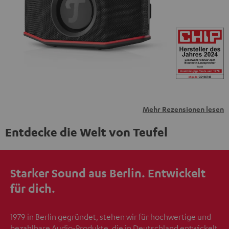
übermittelt werden.
Weitere Informationen sind in der
Datenschutzerklärung unter I zu finden
.
Mehr Rezensionen lesen
Entdecke die Welt von Teufel
Starker Sound aus Berlin. Entwickelt
für dich.
1979 in Berlin gegründet, stehen wir für hochwertige und
bezahlbare Audio-Produkte, die in Deutschland entwickelt