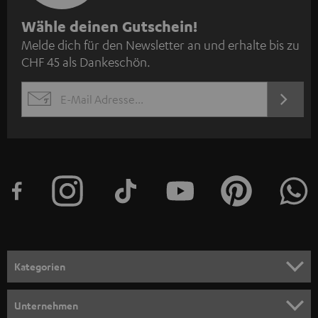
N
Wähle deinen Gutschein!
Melde dich für den Newsletter an und erhalte bis zu
e
CHF 45 als Dankeschön.
w
s
JETZT
EMAIL
l
ANME
WIDGET
e
t
t
e
r
a
n
Kategorien
m
HEIMKINO
e
Unternehmen