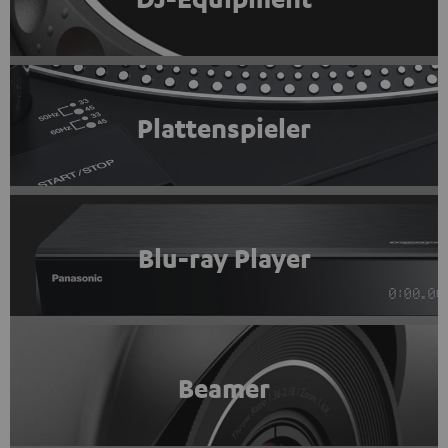
Plattenspieler
Blu-ray Player
Beamer