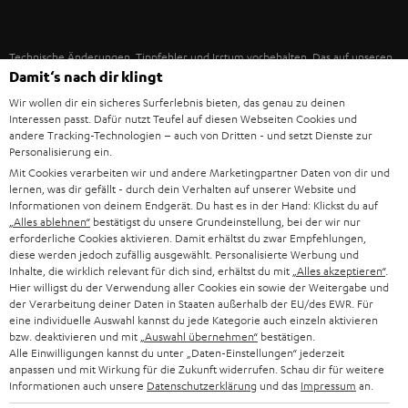
IN-EAR-KOPFHÖRER
SPANIEN
UNSER MANAGEMENT
FANSHOP
Technische Änderungen, Tippfehler und Irrtum vorbehalten. Das auf unseren
NACHHALTIGKEIT
ITALIEN
Damit‘s nach dir klingt
Fotos abgebildete Zubehör ist nicht im Lieferumfang enthalten. Etwaige
NEUHEITEN
Entsorgungsgebühren für Batterien sind im Preis inbegriffen.
UNSERE WERTE
Wir wollen dir ein sicheres Surferlebnis bieten, das genau zu deinen
USA
Interessen passt. Dafür nutzt Teufel auf diesen Webseiten Cookies und
©2026 Lautsprecher Teufel GmbH - All rights reserved.
andere Tracking-Technologien – auch von Dritten - und setzt Dienste zur
BILDUNGSRABATT
Personalisierung ein.
WEITERE LÄNDER
Impressum
AGB
Datenschutz
Daten-Einstellungen
EU Data Act
Mit Cookies verarbeiten wir und andere Marketingpartner Daten von dir und
BARRIEREFREIHEIT
lernen, was dir gefällt - durch dein Verhalten auf unserer Website und
Vertrag widerrufen
Informationen von deinem Endgerät. Du hast es in der Hand: Klickst du auf
„Alles ablehnen“
bestätigst du unsere Grundeinstellung, bei der wir nur
erforderliche Cookies aktivieren. Damit erhältst du zwar Empfehlungen,
diese werden jedoch zufällig ausgewählt. Personalisierte Werbung und
Inhalte, die wirklich relevant für dich sind, erhältst du mit
„Alles akzeptieren“
.
Hier willigst du der Verwendung aller Cookies ein sowie der Weitergabe und
der Verarbeitung deiner Daten in Staaten außerhalb der EU/des EWR. Für
eine individuelle Auswahl kannst du jede Kategorie auch einzeln aktivieren
bzw. deaktivieren und mit
„Auswahl übernehmen“
bestätigen.
Alle Einwilligungen kannst du unter „Daten-Einstellungen“ jederzeit
anpassen und mit Wirkung für die Zukunft widerrufen. Schau dir für weitere
Informationen auch unsere
Datenschutzerklärung
und das
Impressum
an.