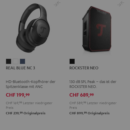
REAL
REAL
REAL
ROCKSTER
REAL BLUE NC 3
ROCKSTER NEO
BLUE
BLUE
BLUE
NEO
NC
NC
NC
Schwarz
HD-Bluetooth-Kopfhörer der
130 dB SPL Peak – das ist der
3
3
3
Spitzenklasse mit ANC
ROCKSTER NEO.
Night
Pearl
Steel
CHF 199,
CHF 689,
99
99
Black
White
Blue
CHF 169,
99
Letzter niedrigster
CHF 589,
99
Letzter niedrigster
Preis
Preis
99
99
CHF 239,
Originalpreis
CHF 899,
Originalpreis