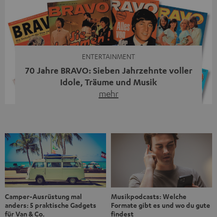
Streaming-System vereint hochwertige HiFi-Technik,
moderne Streaming-Funktionen und hohe Flexibilität in
einem einzigen Gerät – und zeigt, dass man für großen
Sound heute keine klassische HiFi-Anlage mehr braucht.
Du fragst dich, warum der MOTIV® XL deine […]
ENTERTAINMENT
70 Jahre BRAVO: Sieben Jahrzehnte voller
Idole, Träume und Musik
mehr
Wer in den 80ern, 90ern oder frühen 2000ern
aufgewachsen ist, kennt wahrscheinlich dieses Gefühl:
die BRAVO kaufen, durchblättern, Poster aufhängen. Seit
1956 begleitet das Magazin Jugendliche durch Rock und
Pop, kleine Schwärmereien und große Fragen. Zum 70.
Jubiläum werfen wir einen Blick zurück. Vom Filmheft zur
Jugendmarke: Wie die BRAVO ihren Ton fand Als die […]
Musikpodcasts: Welche
Camper-Ausrüstung mal
Formate gibt es und wo du gute
anders: 5 praktische Gadgets
findest
für Van & Co.