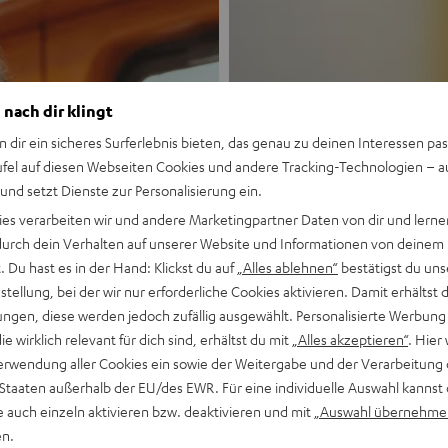
 nach dir klingt
n dir ein sicheres Surferlebnis bieten, das genau zu deinen Interessen pas
ufel auf diesen Webseiten Cookies und andere Tracking-Technologien – 
 und setzt Dienste zur Personalisierung ein.
Neu
ies verarbeiten wir und andere Marketingpartner Daten von dir und lernen
- durch dein Verhalten auf unserer Website und Informationen von deinem
MOTIV® GO
 Du hast es in der Hand: Klickst du auf
„Alles ablehnen“
bestätigst du uns
tellung, bei der wir nur erforderliche Cookies aktivieren. Damit erhältst 
ngen, diese werden jedoch zufällig ausgewählt. Personalisierte Werbung
Stil trifft Sound
die wirklich relevant für dich sind, erhältst du mit
„Alles akzeptieren“
. Hier 
erwendung aller Cookies ein sowie der Weitergabe und der Verarbeitung 
Mehr entdecken
 Staaten außerhalb der EU/des EWR. Für eine individuelle Auswahl kannst 
e auch einzeln aktivieren bzw. deaktivieren und mit
„Auswahl übernehme
en.