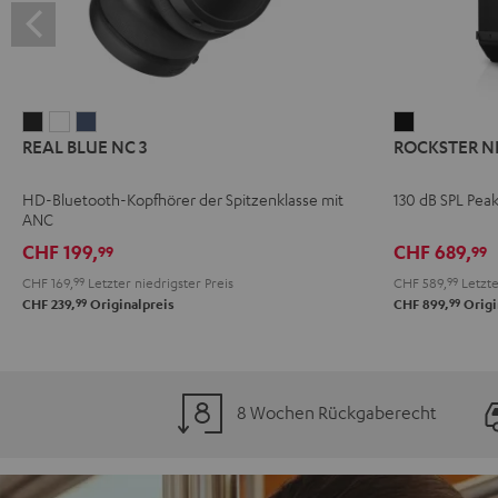
REAL
REAL
REAL
ROCKSTER
REAL BLUE NC 3
ROCKSTER N
BLUE
BLUE
BLUE
NEO
NC
NC
NC
Schwarz
HD-Bluetooth-Kopfhörer der Spitzenklasse mit
130 dB SPL Pea
3
3
3
ANC
Night
Pearl
Steel
CHF 199,
CHF 689,
99
99
Black
White
Blue
CHF 169,
99
Letzter niedrigster Preis
CHF 589,
99
Letzte
99
99
CHF 239,
Originalpreis
CHF 899,
Origi
8 Wochen Rückgaberecht