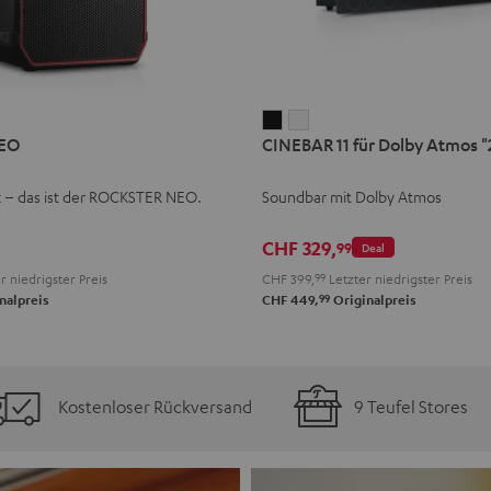
CINEBAR
CINEBAR
EO
CINEBAR 11 für Dolby Atmos "2
11
11
für
für
k – das ist der ROCKSTER NEO.
Soundbar mit Dolby Atmos
Dolby
Dolby
Atmos
Atmos
CHF 329,
99
Deal
"2.1-
"2.1-
r niedrigster Preis
CHF 399,
99
Letzter niedrigster Preis
Set"
Set"
99
nalpreis
CHF 449,
Originalpreis
Schwarz
Weiß
Kostenloser Rückversand
9 Teufel Stores