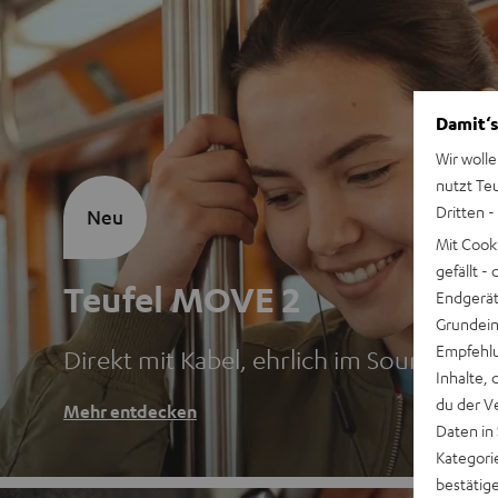
Damit‘s
Wir wolle
nutzt Te
Dritten -
Neu
Mit Cook
gefällt 
Teufel MOVE 2
Endgerät.
Grundeins
Empfehlu
Direkt mit Kabel, ehrlich im Sound
Inhalte, 
du der V
Mehr entdecken
Daten in
Kategori
bestätig