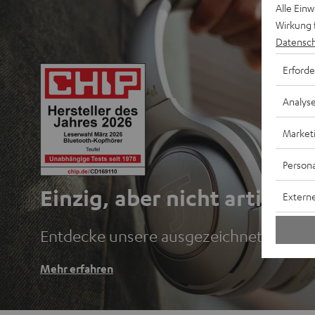
Alle Ein
Wirkung 
Datensch
Erforde
Analys
Market
Persona
Einzig, aber nicht artig.
Externe
Entdecke unsere ausgezeichneten Blu
Mehr erfahren