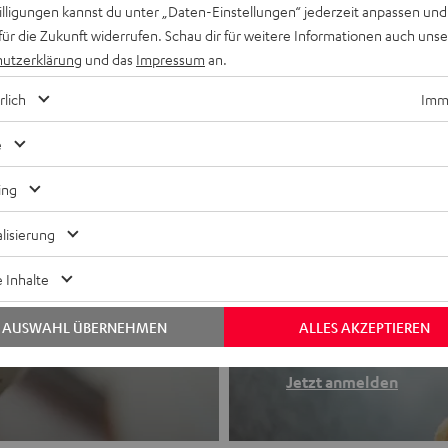
willigungen kannst du unter „Daten-Einstellungen“ jederzeit anpassen und
für die Zukunft widerrufen. Schau dir für weitere Informationen auch uns
utzerklärung
und das
Impressum
an.
rlich
Imme
e
ing
lisierung
Newslette
 Inhalte
Finde deinen So
AUSWAHL ÜBERNEHMEN
ALLES AKZEPTIEREN
etooth-Kopfhörer
Erhalte bis zu 
Jetzt anmelden