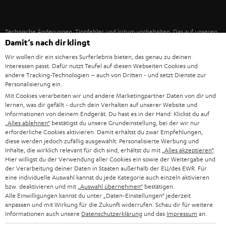
IN-EAR-KOPFHÖRER
SPANIEN
UNSER MANAGEMENT
FANSHOP
Technische Änderungen, Tippfehler und Irrtum vorbehalten. Das auf unseren
NACHHALTIGKEIT
ITALIEN
Damit‘s nach dir klingt
Fotos abgebildete Zubehör ist nicht im Lieferumfang enthalten. Etwaige
NEUHEITEN
Entsorgungsgebühren für Batterien sind im Preis inbegriffen.
UNSERE WERTE
Wir wollen dir ein sicheres Surferlebnis bieten, das genau zu deinen
USA
Interessen passt. Dafür nutzt Teufel auf diesen Webseiten Cookies und
©2026 Lautsprecher Teufel GmbH - All rights reserved.
andere Tracking-Technologien – auch von Dritten - und setzt Dienste zur
BILDUNGSRABATT
Personalisierung ein.
WEITERE LÄNDER
Impressum
AGB
Datenschutz
Daten-Einstellungen
EU Data Act
Mit Cookies verarbeiten wir und andere Marketingpartner Daten von dir und
BARRIEREFREIHEIT
lernen, was dir gefällt - durch dein Verhalten auf unserer Website und
Vertrag widerrufen
Informationen von deinem Endgerät. Du hast es in der Hand: Klickst du auf
„Alles ablehnen“
bestätigst du unsere Grundeinstellung, bei der wir nur
erforderliche Cookies aktivieren. Damit erhältst du zwar Empfehlungen,
diese werden jedoch zufällig ausgewählt. Personalisierte Werbung und
Inhalte, die wirklich relevant für dich sind, erhältst du mit
„Alles akzeptieren“
.
Hier willigst du der Verwendung aller Cookies ein sowie der Weitergabe und
der Verarbeitung deiner Daten in Staaten außerhalb der EU/des EWR. Für
eine individuelle Auswahl kannst du jede Kategorie auch einzeln aktivieren
bzw. deaktivieren und mit
„Auswahl übernehmen“
bestätigen.
Alle Einwilligungen kannst du unter „Daten-Einstellungen“ jederzeit
anpassen und mit Wirkung für die Zukunft widerrufen. Schau dir für weitere
Informationen auch unsere
Datenschutzerklärung
und das
Impressum
an.