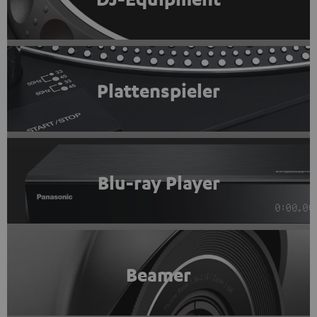
Plattenspieler
Blu-ray Player
Beamer