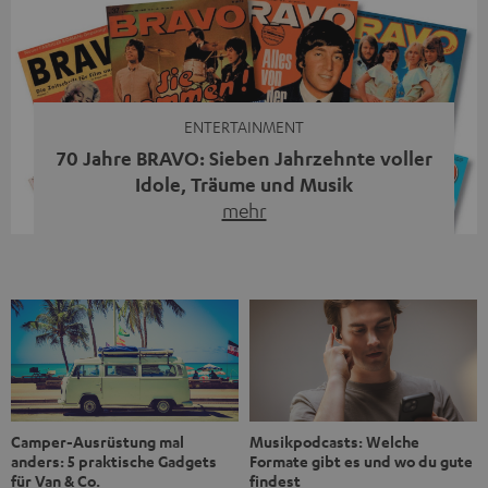
Streaming-System vereint hochwertige HiFi-Technik,
moderne Streaming-Funktionen und hohe Flexibilität in
einem einzigen Gerät – und zeigt, dass man für großen
Sound heute keine klassische HiFi-Anlage mehr braucht.
Du fragst dich, warum der MOTIV® XL deine […]
ENTERTAINMENT
70 Jahre BRAVO: Sieben Jahrzehnte voller
Idole, Träume und Musik
mehr
Wer in den 80ern, 90ern oder frühen 2000ern
aufgewachsen ist, kennt wahrscheinlich dieses Gefühl:
die BRAVO kaufen, durchblättern, Poster aufhängen. Seit
1956 begleitet das Magazin Jugendliche durch Rock und
Pop, kleine Schwärmereien und große Fragen. Zum 70.
Jubiläum werfen wir einen Blick zurück. Vom Filmheft zur
Jugendmarke: Wie die BRAVO ihren Ton fand Als die […]
Musikpodcasts: Welche
Camper-Ausrüstung mal
Formate gibt es und wo du gute
anders: 5 praktische Gadgets
findest
für Van & Co.