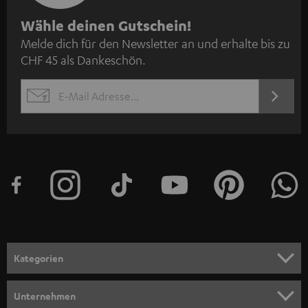
N
Wähle deinen Gutschein!
Melde dich für den Newsletter an und erhalte bis zu
e
CHF 45 als Dankeschön.
w
s
JETZT
EMAIL
l
ANME
WIDGET
e
t
t
e
r
a
n
Kategorien
m
HEIMKINO
e
Unternehmen