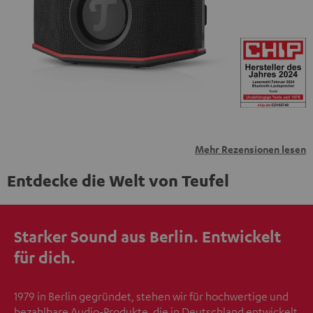
übermittelt werden.
Weitere Informationen sind in der
Datenschutzerklärung unter I zu finden
.
Mehr Rezensionen lesen
Entdecke die Welt von Teufel
Starker Sound aus Berlin. Entwickelt
für dich.
1979 in Berlin gegründet, stehen wir für hochwertige und
bezahlbare Audio-Produkte, die in Deutschland entwickelt