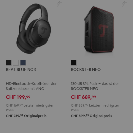
REAL
REAL
REAL
ROCKSTER
REAL BLUE NC 3
ROCKSTER NEO
BLUE
BLUE
BLUE
NEO
NC
NC
NC
Schwarz
HD-Bluetooth-Kopfhörer der
130 dB SPL Peak – das ist der
3
3
3
Spitzenklasse mit ANC
ROCKSTER NEO.
Night
Pearl
Steel
CHF 199,
CHF 689,
99
99
Black
White
Blue
CHF 169,
99
Letzter niedrigster
CHF 589,
99
Letzter niedrigster
Preis
Preis
99
99
CHF 239,
Originalpreis
CHF 899,
Originalpreis