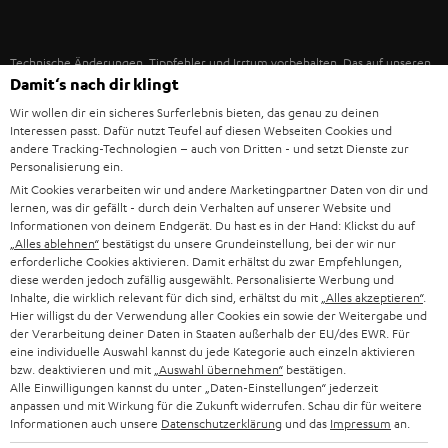
IN-EAR-KOPFHÖRER
SPANIEN
UNSER MANAGEMENT
FANSHOP
Technische Änderungen, Tippfehler und Irrtum vorbehalten. Das auf unseren
NACHHALTIGKEIT
ITALIEN
Damit‘s nach dir klingt
Fotos abgebildete Zubehör ist nicht im Lieferumfang enthalten. Etwaige
NEUHEITEN
Entsorgungsgebühren für Batterien sind im Preis inbegriffen.
UNSERE WERTE
Wir wollen dir ein sicheres Surferlebnis bieten, das genau zu deinen
USA
Interessen passt. Dafür nutzt Teufel auf diesen Webseiten Cookies und
©2026 Lautsprecher Teufel GmbH - All rights reserved.
andere Tracking-Technologien – auch von Dritten - und setzt Dienste zur
BILDUNGSRABATT
Personalisierung ein.
WEITERE LÄNDER
Impressum
AGB
Datenschutz
Daten-Einstellungen
EU Data Act
Mit Cookies verarbeiten wir und andere Marketingpartner Daten von dir und
BARRIEREFREIHEIT
lernen, was dir gefällt - durch dein Verhalten auf unserer Website und
Vertrag widerrufen
Informationen von deinem Endgerät. Du hast es in der Hand: Klickst du auf
„Alles ablehnen“
bestätigst du unsere Grundeinstellung, bei der wir nur
erforderliche Cookies aktivieren. Damit erhältst du zwar Empfehlungen,
diese werden jedoch zufällig ausgewählt. Personalisierte Werbung und
Inhalte, die wirklich relevant für dich sind, erhältst du mit
„Alles akzeptieren“
.
Hier willigst du der Verwendung aller Cookies ein sowie der Weitergabe und
der Verarbeitung deiner Daten in Staaten außerhalb der EU/des EWR. Für
eine individuelle Auswahl kannst du jede Kategorie auch einzeln aktivieren
bzw. deaktivieren und mit
„Auswahl übernehmen“
bestätigen.
Alle Einwilligungen kannst du unter „Daten-Einstellungen“ jederzeit
anpassen und mit Wirkung für die Zukunft widerrufen. Schau dir für weitere
Informationen auch unsere
Datenschutzerklärung
und das
Impressum
an.