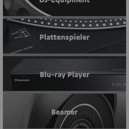
Plattenspieler
Blu-ray Player
Beamer