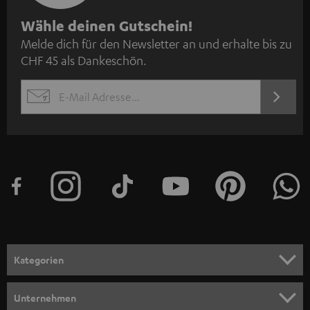
N
Wähle deinen Gutschein!
Melde dich für den Newsletter an und erhalte bis zu
e
CHF 45 als Dankeschön.
w
s
JETZT
EMAIL
l
ANME
WIDGET
e
t
t
e
r
a
n
Kategorien
m
HEIMKINO
e
Unternehmen