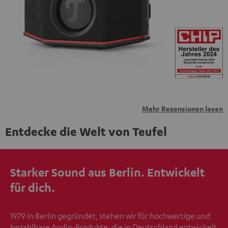
übermittelt werden.
Weitere Informationen sind in der
Datenschutzerklärung unter I zu finden
.
Mehr Rezensionen lesen
Entdecke die Welt von Teufel
Starker Sound aus Berlin. Entwickelt
für dich.
1979 in Berlin gegründet, stehen wir für hochwertige und
bezahlbare Audio-Produkte, die in Deutschland entwickelt