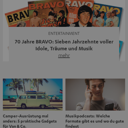
Streaming-System vereint hochwertige HiFi-Technik,
moderne Streaming-Funktionen und hohe Flexibilität in
einem einzigen Gerät – und zeigt, dass man für großen
Sound heute keine klassische HiFi-Anlage mehr braucht.
Du fragst dich, warum der MOTIV® XL deine […]
ENTERTAINMENT
70 Jahre BRAVO: Sieben Jahrzehnte voller
Idole, Träume und Musik
mehr
Wer in den 80ern, 90ern oder frühen 2000ern
aufgewachsen ist, kennt wahrscheinlich dieses Gefühl:
die BRAVO kaufen, durchblättern, Poster aufhängen. Seit
1956 begleitet das Magazin Jugendliche durch Rock und
Pop, kleine Schwärmereien und große Fragen. Zum 70.
Jubiläum werfen wir einen Blick zurück. Vom Filmheft zur
Jugendmarke: Wie die BRAVO ihren Ton fand Als die […]
Musikpodcasts: Welche
Camper-Ausrüstung mal
Formate gibt es und wo du gute
anders: 5 praktische Gadgets
findest
für Van & Co.