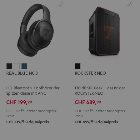
REAL
REAL
REAL
ROCKSTER
REAL BLUE NC 3
ROCKSTER NEO
BLUE
BLUE
BLUE
NEO
NC
NC
NC
Schwarz
HD-Bluetooth-Kopfhörer der
130 dB SPL Peak – das ist der
3
3
3
Spitzenklasse mit ANC
ROCKSTER NEO.
Night
Pearl
Steel
CHF 199,
CHF 689,
99
99
Black
White
Blue
CHF 169,
99
Letzter niedrigster
CHF 589,
99
Letzter niedrigster
Preis
Preis
99
99
CHF 239,
Originalpreis
CHF 899,
Originalpreis