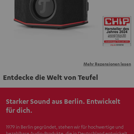
übermittelt werden.
Weitere Informationen sind in der
Datenschutzerklärung unter I zu finden
.
Mehr Rezensionen lesen
Entdecke die Welt von Teufel
Starker Sound aus Berlin. Entwickelt
für dich.
1979 in Berlin gegründet, stehen wir für hochwertige und
bezahlbare Audio-Produkte, die in Deutschland entwickelt