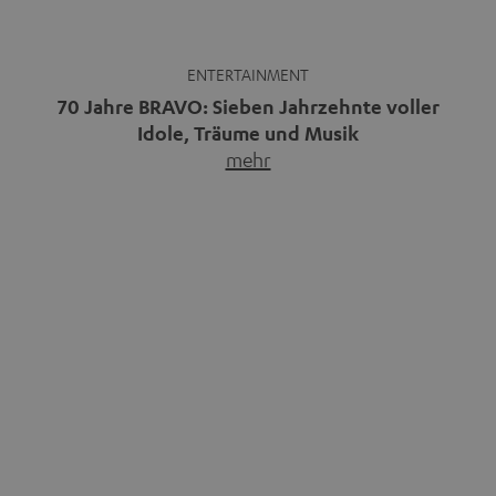
Musikpodcasts decken ein breites
Immer mehr Menschen
Feld ab: Gespräche mit Bands
entdecken die Freiheit des
und…
mehr
Reisens im Camper.…
mehr
Bluetooth-Kaufberater: Welche
Warum kabelgebundene
Speaker und Kopfhörer passen
Kopfhörer wieder im Trend sind
zu dir?
Kabellose Kopfhörer sind seit rund
Bluetooth ist praktisch:
zehn Jahren Normalität,
Smartphone verbinden, Musik
nachdem…
mehr
starten, fertig.…
mehr
Das Beste kommt zum Schluss