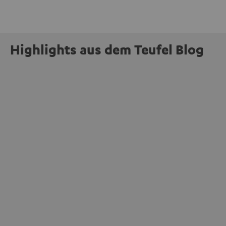
Highlights aus dem Teufel Blog
INSIDE
Jetzt abstimmen: Der MOTIV® XL steht zur
Wahl beim Goldenen Computer 2026
mehr
Unser portabler, aktiver HiFi-Streaming-Speaker
MOTIV® XL kandidiert bei der Leserwahl zum Goldenen
Computer 2026 in der Kategorie „Sound“. Das smarte