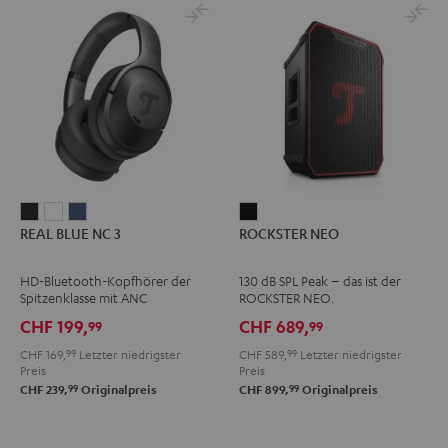
REAL
REAL
REAL
ROCKSTER
REAL BLUE NC 3
ROCKSTER NEO
BLUE
BLUE
BLUE
NEO
NC
NC
NC
Schwarz
HD-Bluetooth-Kopfhörer der
130 dB SPL Peak – das ist der
3
3
3
Spitzenklasse mit ANC
ROCKSTER NEO.
Night
Pearl
Steel
CHF 199,
CHF 689,
99
99
Black
White
Blue
CHF 169,
99
Letzter niedrigster
CHF 589,
99
Letzter niedrigster
Preis
Preis
99
99
CHF 239,
Originalpreis
CHF 899,
Originalpreis