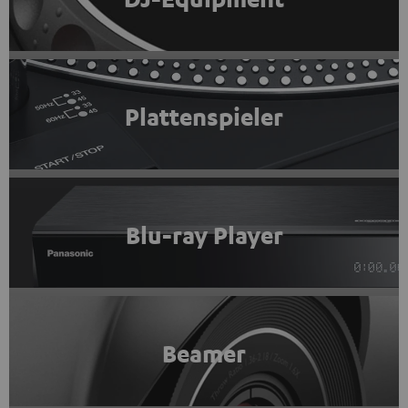
Plattenspieler
Blu-ray Player
Beamer