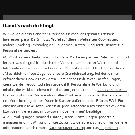
IN-EAR-KOPFHÖRER
SPANIEN
UNSER MANAGEMENT
FANSHOP
Technische Änderungen, Tippfehler und Irrtum vorbehalten. Das auf unseren
NACHHALTIGKEIT
ITALIEN
Damit‘s nach dir klingt
Fotos abgebildete Zubehör ist nicht im Lieferumfang enthalten. Etwaige
NEUHEITEN
Entsorgungsgebühren für Batterien sind im Preis inbegriffen.
UNSERE WERTE
Wir wollen dir ein sicheres Surferlebnis bieten, das genau zu deinen
USA
Interessen passt. Dafür nutzt Teufel auf diesen Webseiten Cookies und
©2026 Lautsprecher Teufel GmbH - All rights reserved.
andere Tracking-Technologien – auch von Dritten - und setzt Dienste zur
BILDUNGSRABATT
Personalisierung ein.
WEITERE LÄNDER
Impressum
AGB
Datenschutz
Daten-Einstellungen
EU Data Act
Mit Cookies verarbeiten wir und andere Marketingpartner Daten von dir und
BARRIEREFREIHEIT
lernen, was dir gefällt - durch dein Verhalten auf unserer Website und
Vertrag widerrufen
Informationen von deinem Endgerät. Du hast es in der Hand: Klickst du auf
„Alles ablehnen“
bestätigst du unsere Grundeinstellung, bei der wir nur
erforderliche Cookies aktivieren. Damit erhältst du zwar Empfehlungen,
diese werden jedoch zufällig ausgewählt. Personalisierte Werbung und
Inhalte, die wirklich relevant für dich sind, erhältst du mit
„Alles akzeptieren“
.
Hier willigst du der Verwendung aller Cookies ein sowie der Weitergabe und
der Verarbeitung deiner Daten in Staaten außerhalb der EU/des EWR. Für
eine individuelle Auswahl kannst du jede Kategorie auch einzeln aktivieren
bzw. deaktivieren und mit
„Auswahl übernehmen“
bestätigen.
Alle Einwilligungen kannst du unter „Daten-Einstellungen“ jederzeit
anpassen und mit Wirkung für die Zukunft widerrufen. Schau dir für weitere
Informationen auch unsere
Datenschutzerklärung
und das
Impressum
an.