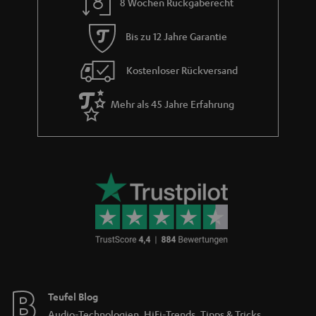
Sendungsverfolgung
Store Finder
Erlebe unsere Produkte hautnah und lass dich persönlich
im Store beraten.
BIS ZU
CHF 45
RABATT