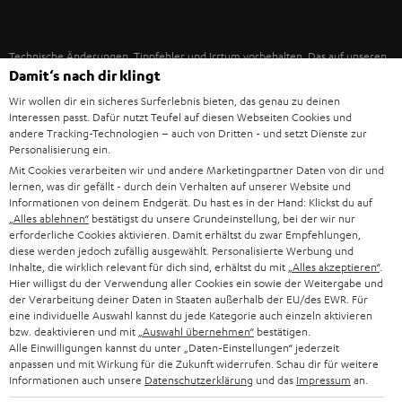
IN-EAR-KOPFHÖRER
SPANIEN
UNSER MANAGEMENT
FANSHOP
Technische Änderungen, Tippfehler und Irrtum vorbehalten. Das auf unseren
NACHHALTIGKEIT
ITALIEN
Damit‘s nach dir klingt
Fotos abgebildete Zubehör ist nicht im Lieferumfang enthalten. Etwaige
NEUHEITEN
Entsorgungsgebühren für Batterien sind im Preis inbegriffen.
UNSERE WERTE
Wir wollen dir ein sicheres Surferlebnis bieten, das genau zu deinen
USA
Interessen passt. Dafür nutzt Teufel auf diesen Webseiten Cookies und
©2026 Lautsprecher Teufel GmbH - All rights reserved.
andere Tracking-Technologien – auch von Dritten - und setzt Dienste zur
BILDUNGSRABATT
Personalisierung ein.
WEITERE LÄNDER
Impressum
AGB
Datenschutz
Daten-Einstellungen
EU Data Act
Mit Cookies verarbeiten wir und andere Marketingpartner Daten von dir und
BARRIEREFREIHEIT
lernen, was dir gefällt - durch dein Verhalten auf unserer Website und
Vertrag widerrufen
Informationen von deinem Endgerät. Du hast es in der Hand: Klickst du auf
„Alles ablehnen“
bestätigst du unsere Grundeinstellung, bei der wir nur
erforderliche Cookies aktivieren. Damit erhältst du zwar Empfehlungen,
diese werden jedoch zufällig ausgewählt. Personalisierte Werbung und
Inhalte, die wirklich relevant für dich sind, erhältst du mit
„Alles akzeptieren“
.
Hier willigst du der Verwendung aller Cookies ein sowie der Weitergabe und
der Verarbeitung deiner Daten in Staaten außerhalb der EU/des EWR. Für
eine individuelle Auswahl kannst du jede Kategorie auch einzeln aktivieren
bzw. deaktivieren und mit
„Auswahl übernehmen“
bestätigen.
Alle Einwilligungen kannst du unter „Daten-Einstellungen“ jederzeit
anpassen und mit Wirkung für die Zukunft widerrufen. Schau dir für weitere
Informationen auch unsere
Datenschutzerklärung
und das
Impressum
an.