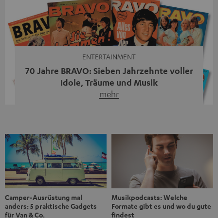
Streaming-System vereint hochwertige HiFi-Technik,
moderne Streaming-Funktionen und hohe Flexibilität in
einem einzigen Gerät – und zeigt, dass man für großen
Sound heute keine klassische HiFi-Anlage mehr braucht.
Du fragst dich, warum der MOTIV® XL deine […]
ENTERTAINMENT
70 Jahre BRAVO: Sieben Jahrzehnte voller
Idole, Träume und Musik
mehr
Wer in den 80ern, 90ern oder frühen 2000ern
aufgewachsen ist, kennt wahrscheinlich dieses Gefühl:
die BRAVO kaufen, durchblättern, Poster aufhängen. Seit
1956 begleitet das Magazin Jugendliche durch Rock und
Pop, kleine Schwärmereien und große Fragen. Zum 70.
Jubiläum werfen wir einen Blick zurück. Vom Filmheft zur
Jugendmarke: Wie die BRAVO ihren Ton fand Als die […]
Musikpodcasts: Welche
Camper-Ausrüstung mal
Formate gibt es und wo du gute
anders: 5 praktische Gadgets
findest
für Van & Co.