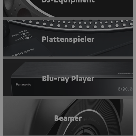
Plattenspieler
Blu-ray Player
Beamer