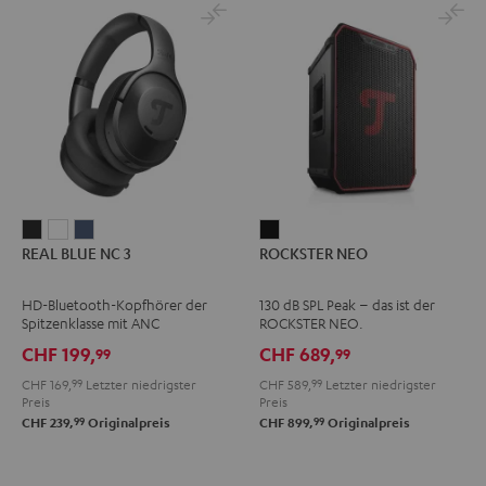
REAL
REAL
REAL
ROCKSTER
REAL BLUE NC 3
ROCKSTER NEO
BLUE
BLUE
BLUE
NEO
NC
NC
NC
Schwarz
HD-Bluetooth-Kopfhörer der
130 dB SPL Peak – das ist der
3
3
3
Spitzenklasse mit ANC
ROCKSTER NEO.
Night
Pearl
Steel
CHF 199,
CHF 689,
99
99
Black
White
Blue
CHF 169,
99
Letzter niedrigster
CHF 589,
99
Letzter niedrigster
Preis
Preis
99
99
CHF 239,
Originalpreis
CHF 899,
Originalpreis