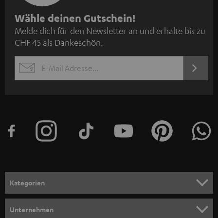
N
Wähle deinen Gutschein!
Melde dich für den Newsletter an und erhalte bis zu
e
CHF 45 als Dankeschön.
w
s
JETZT
EMAIL
l
ANME
WIDGET
e
t
t
e
r
a
n
Kategorien
m
HEIMKINO
e
Unternehmen