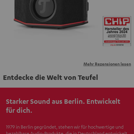
übermittelt werden.
Weitere Informationen sind in der
Datenschutzerklärung unter I zu finden
.
Mehr Rezensionen lesen
Entdecke die Welt von Teufel
Starker Sound aus Berlin. Entwickelt
für dich.
1979 in Berlin gegründet, stehen wir für hochwertige und
bezahlbare Audio-Produkte, die in Deutschland entwickelt