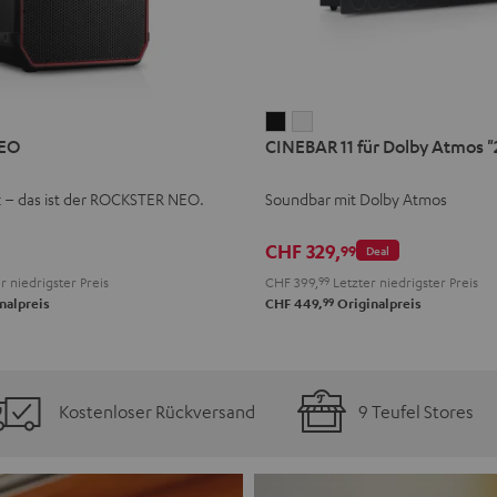
CINEBAR
CINEBAR
EO
CINEBAR 11 für Dolby Atmos "2
11
11
für
für
k – das ist der ROCKSTER NEO.
Soundbar mit Dolby Atmos
Dolby
Dolby
Atmos
Atmos
CHF 329,
99
Deal
"2.1-
"2.1-
r niedrigster Preis
CHF 399,
99
Letzter niedrigster Preis
Set"
Set"
99
nalpreis
CHF 449,
Originalpreis
Schwarz
Weiß
Kostenloser Rückversand
9 Teufel Stores