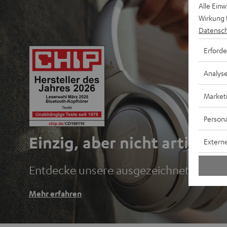
Alle Ein
Wirkung 
Datensch
Erforde
Analys
Market
Persona
Einzig, aber nicht artig.
Externe
Entdecke unsere ausgezeichneten Blu
Mehr erfahren