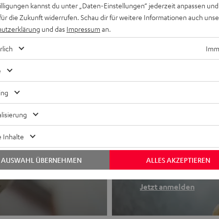
willigungen kannst du unter „Daten-Einstellungen“ jederzeit anpassen und
für die Zukunft widerrufen. Schau dir für weitere Informationen auch uns
utzerklärung
und das
Impressum
an.
rlich
Imme
e
ing
lisierung
Newslette
 Inhalte
Finde deinen So
AUSWAHL ÜBERNEHMEN
ALLES AKZEPTIEREN
etooth-Kopfhörer
Erhalte bis zu 
Jetzt anmelden