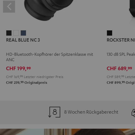
REAL
REAL
REAL
ROCKSTER
REAL BLUE NC 3
ROCKSTER N
BLUE
BLUE
BLUE
NEO
NC
NC
NC
Schwarz
HD-Bluetooth-Kopfhörer der Spitzenklasse mit
130 dB SPL Pea
3
3
3
ANC
Night
Pearl
Steel
CHF 199,
CHF 689,
99
99
Black
White
Blue
CHF 169,
99
Letzter niedrigster Preis
CHF 589,
99
Letzte
99
99
CHF 239,
Originalpreis
CHF 899,
Origi
8 Wochen Rückgaberecht