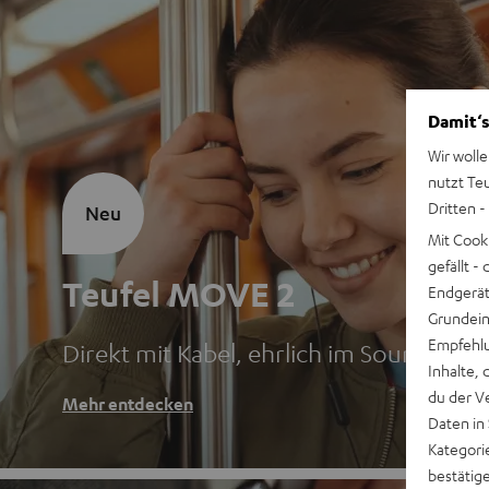
Damit‘s
Wir wolle
nutzt Te
Dritten -
Neu
Mit Cook
gefällt 
Teufel MOVE 2
Endgerät.
Grundeins
Empfehlu
Direkt mit Kabel, ehrlich im Sound
Inhalte, 
du der V
Mehr entdecken
Daten in
Kategori
bestätig