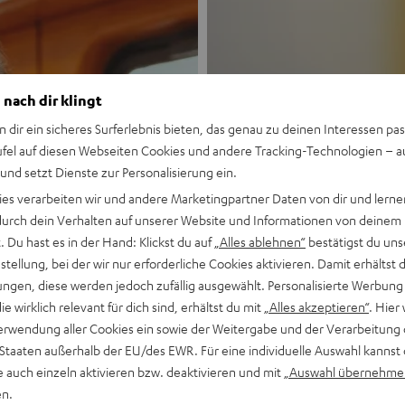
 nach dir klingt
n dir ein sicheres Surferlebnis bieten, das genau zu deinen Interessen pas
ufel auf diesen Webseiten Cookies und andere Tracking-Technologien – 
 und setzt Dienste zur Personalisierung ein.
Neu
ies verarbeiten wir und andere Marketingpartner Daten von dir und lernen
- durch dein Verhalten auf unserer Website und Informationen von deinem
MOTIV® GO
 Du hast es in der Hand: Klickst du auf
„Alles ablehnen“
bestätigst du uns
tellung, bei der wir nur erforderliche Cookies aktivieren. Damit erhältst 
ngen, diese werden jedoch zufällig ausgewählt. Personalisierte Werbung
Stil trifft Sound
die wirklich relevant für dich sind, erhältst du mit
„Alles akzeptieren“
. Hier 
erwendung aller Cookies ein sowie der Weitergabe und der Verarbeitung 
Mehr entdecken
 Staaten außerhalb der EU/des EWR. Für eine individuelle Auswahl kannst 
e auch einzeln aktivieren bzw. deaktivieren und mit
„Auswahl übernehme
en.