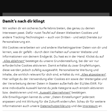
IN-EAR-KOPFHÖRER
SPANIEN
UNSER MANAGEMENT
FANSHOP
Technische Änderungen, Tippfehler und Irrtum vorbehalten. Das auf unseren
NACHHALTIGKEIT
ITALIEN
Damit‘s nach dir klingt
Fotos abgebildete Zubehör ist nicht im Lieferumfang enthalten. Etwaige
NEUHEITEN
Entsorgungsgebühren für Batterien sind im Preis inbegriffen.
UNSERE WERTE
Wir wollen dir ein sicheres Surferlebnis bieten, das genau zu deinen
USA
Interessen passt. Dafür nutzt Teufel auf diesen Webseiten Cookies und
©2026 Lautsprecher Teufel GmbH - All rights reserved.
andere Tracking-Technologien – auch von Dritten - und setzt Dienste zur
BILDUNGSRABATT
Personalisierung ein.
WEITERE LÄNDER
Impressum
AGB
Datenschutz
Daten-Einstellungen
EU Data Act
Mit Cookies verarbeiten wir und andere Marketingpartner Daten von dir und
BARRIEREFREIHEIT
lernen, was dir gefällt - durch dein Verhalten auf unserer Website und
Vertrag widerrufen
Informationen von deinem Endgerät. Du hast es in der Hand: Klickst du auf
„Alles ablehnen“
bestätigst du unsere Grundeinstellung, bei der wir nur
erforderliche Cookies aktivieren. Damit erhältst du zwar Empfehlungen,
diese werden jedoch zufällig ausgewählt. Personalisierte Werbung und
Inhalte, die wirklich relevant für dich sind, erhältst du mit
„Alles akzeptieren“
.
Hier willigst du der Verwendung aller Cookies ein sowie der Weitergabe und
der Verarbeitung deiner Daten in Staaten außerhalb der EU/des EWR. Für
eine individuelle Auswahl kannst du jede Kategorie auch einzeln aktivieren
bzw. deaktivieren und mit
„Auswahl übernehmen“
bestätigen.
Alle Einwilligungen kannst du unter „Daten-Einstellungen“ jederzeit
anpassen und mit Wirkung für die Zukunft widerrufen. Schau dir für weitere
Informationen auch unsere
Datenschutzerklärung
und das
Impressum
an.