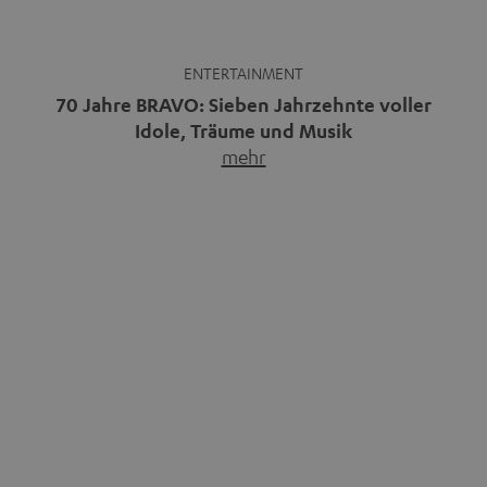
Musikpodcasts decken ein breites
Immer mehr Menschen
Feld ab: Gespräche mit Bands
entdecken die Freiheit des
und…
mehr
Reisens im Camper.…
mehr
Bluetooth-Kaufberater: Welche
Warum kabelgebundene
Speaker und Kopfhörer passen
Kopfhörer wieder im Trend sind
zu dir?
Kabellose Kopfhörer sind seit rund
Bluetooth ist praktisch:
zehn Jahren Normalität,
Smartphone verbinden, Musik
nachdem…
mehr
starten, fertig.…
mehr
Das Beste kommt zum Schluss