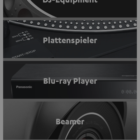
Plattenspieler
Blu-ray Player
Beamer