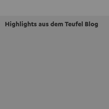
Highlights aus dem Teufel Blog
INSIDE
Jetzt abstimmen: Der MOTIV® XL steht zur
Wahl beim Goldenen Computer 2026
mehr
Unser portabler, aktiver HiFi-Streaming-Speaker
MOTIV® XL kandidiert bei der Leserwahl zum Goldenen
Computer 2026 in der Kategorie „Sound“. Das smarte