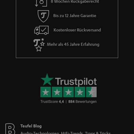
Sendungsverfolgung
Store Finder
Erlebe unsere Produkte hautnah und lass dich persönlich
im Store beraten.
BIS ZU
CHF 45
RABATT