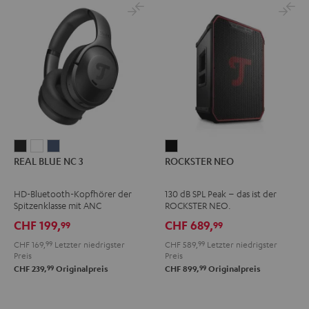
REAL
REAL
REAL
ROCKSTER
REAL BLUE NC 3
ROCKSTER NEO
BLUE
BLUE
BLUE
NEO
NC
NC
NC
Schwarz
HD-Bluetooth-Kopfhörer der
130 dB SPL Peak – das ist der
3
3
3
Spitzenklasse mit ANC
ROCKSTER NEO.
Night
Pearl
Steel
CHF 199,
CHF 689,
99
99
Black
White
Blue
CHF 169,
99
Letzter niedrigster
CHF 589,
99
Letzter niedrigster
Preis
Preis
99
99
CHF 239,
Originalpreis
CHF 899,
Originalpreis