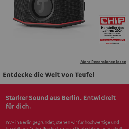
übermittelt werden.
Weitere Informationen sind in der
Datenschutzerklärung unter I zu finden
.
Mehr Rezensionen lesen
Entdecke die Welt von Teufel
Starker Sound aus Berlin. Entwickelt
für dich.
1979 in Berlin gegründet, stehen wir für hochwertige und
bezahlbare Audio-Produkte, die in Deutschland entwickelt