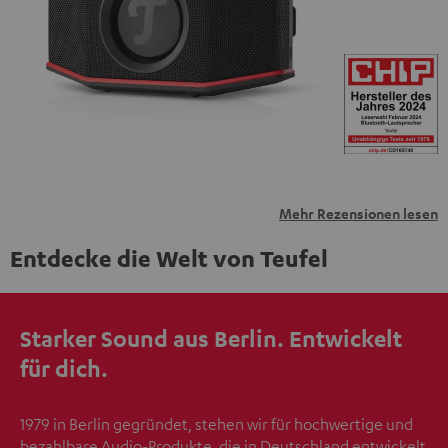
übermittelt werden.
Weitere Informationen sind in der
Datenschutzerklärung unter I zu finden
.
Mehr Rezensionen lesen
Entdecke die Welt von Teufel
Starker Sound aus Berlin. Entwickelt
für dich.
1979 in Berlin gegründet, stehen wir für hochwertige und
bezahlbare Audio-Produkte, die in Deutschland entwickelt