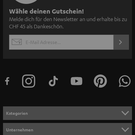
N
Wähle deinen Gutschein!
Melde dich für den Newsletter an und erhalte bis zu
e
CHF 45 als Dankeschön.
w
s
JETZT
EMAIL
l
ANME
WIDGET
e
t
t
e
r
a
n
Kategorien
m
HEIMKINO
e
Unternehmen