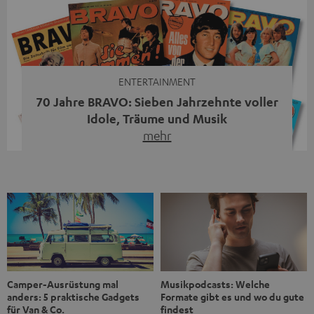
Streaming-System vereint hochwertige HiFi-Technik,
moderne Streaming-Funktionen und hohe Flexibilität in
einem einzigen Gerät – und zeigt, dass man für großen
Sound heute keine klassische HiFi-Anlage mehr braucht.
Du fragst dich, warum der MOTIV® XL deine […]
ENTERTAINMENT
70 Jahre BRAVO: Sieben Jahrzehnte voller
Idole, Träume und Musik
mehr
Wer in den 80ern, 90ern oder frühen 2000ern
aufgewachsen ist, kennt wahrscheinlich dieses Gefühl:
die BRAVO kaufen, durchblättern, Poster aufhängen. Seit
1956 begleitet das Magazin Jugendliche durch Rock und
Pop, kleine Schwärmereien und große Fragen. Zum 70.
Jubiläum werfen wir einen Blick zurück. Vom Filmheft zur
Jugendmarke: Wie die BRAVO ihren Ton fand Als die […]
Musikpodcasts: Welche
Camper-Ausrüstung mal
Formate gibt es und wo du gute
anders: 5 praktische Gadgets
findest
für Van & Co.