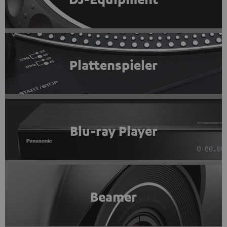
Plattenspieler
Blu-ray Player
Beamer