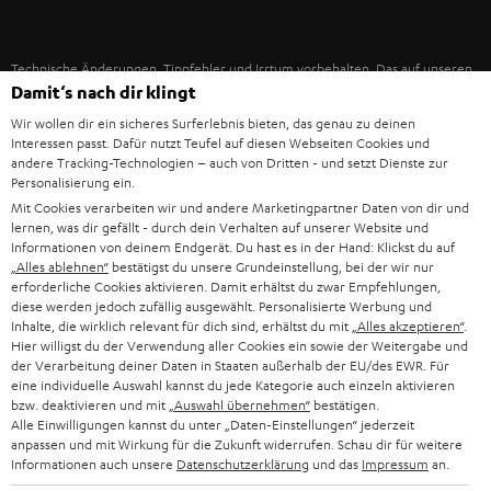
IN-EAR-KOPFHÖRER
SPANIEN
UNSER MANAGEMENT
FANSHOP
Technische Änderungen, Tippfehler und Irrtum vorbehalten. Das auf unseren
NACHHALTIGKEIT
ITALIEN
Damit‘s nach dir klingt
Fotos abgebildete Zubehör ist nicht im Lieferumfang enthalten. Etwaige
NEUHEITEN
Entsorgungsgebühren für Batterien sind im Preis inbegriffen.
UNSERE WERTE
Wir wollen dir ein sicheres Surferlebnis bieten, das genau zu deinen
USA
Interessen passt. Dafür nutzt Teufel auf diesen Webseiten Cookies und
©2026 Lautsprecher Teufel GmbH - All rights reserved.
andere Tracking-Technologien – auch von Dritten - und setzt Dienste zur
BILDUNGSRABATT
Personalisierung ein.
WEITERE LÄNDER
Impressum
AGB
Datenschutz
Daten-Einstellungen
EU Data Act
Mit Cookies verarbeiten wir und andere Marketingpartner Daten von dir und
BARRIEREFREIHEIT
lernen, was dir gefällt - durch dein Verhalten auf unserer Website und
Vertrag widerrufen
Informationen von deinem Endgerät. Du hast es in der Hand: Klickst du auf
„Alles ablehnen“
bestätigst du unsere Grundeinstellung, bei der wir nur
erforderliche Cookies aktivieren. Damit erhältst du zwar Empfehlungen,
diese werden jedoch zufällig ausgewählt. Personalisierte Werbung und
Inhalte, die wirklich relevant für dich sind, erhältst du mit
„Alles akzeptieren“
.
Hier willigst du der Verwendung aller Cookies ein sowie der Weitergabe und
der Verarbeitung deiner Daten in Staaten außerhalb der EU/des EWR. Für
eine individuelle Auswahl kannst du jede Kategorie auch einzeln aktivieren
bzw. deaktivieren und mit
„Auswahl übernehmen“
bestätigen.
Alle Einwilligungen kannst du unter „Daten-Einstellungen“ jederzeit
anpassen und mit Wirkung für die Zukunft widerrufen. Schau dir für weitere
Informationen auch unsere
Datenschutzerklärung
und das
Impressum
an.