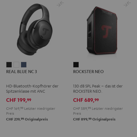
REAL
REAL
REAL
ROCKSTER
REAL BLUE NC 3
ROCKSTER NEO
BLUE
BLUE
BLUE
NEO
NC
NC
NC
Schwarz
HD-Bluetooth-Kopfhörer der
130 dB SPL Peak – das ist der
3
3
3
Spitzenklasse mit ANC
ROCKSTER NEO.
Night
Pearl
Steel
CHF 199,
CHF 689,
99
99
Black
White
Blue
CHF 169,
99
Letzter niedrigster
CHF 589,
99
Letzter niedrigster
Preis
Preis
99
99
CHF 239,
Originalpreis
CHF 899,
Originalpreis