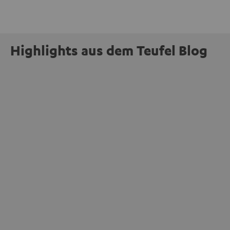
Highlights aus dem Teufel Blog
INSIDE
Jetzt abstimmen: Der MOTIV® XL steht zur
Wahl beim Goldenen Computer 2026
mehr
Unser portabler, aktiver HiFi-Streaming-Speaker
MOTIV® XL kandidiert bei der Leserwahl zum Goldenen
Computer 2026 in der Kategorie „Sound“. Das smarte