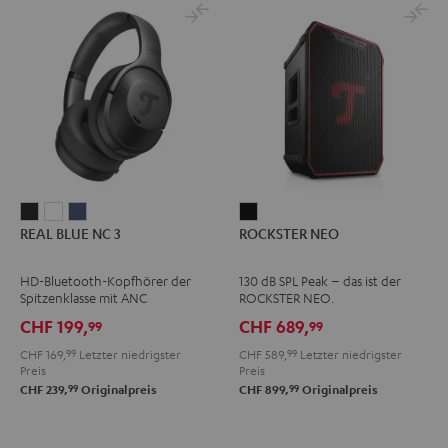
REAL
REAL
REAL
ROCKSTER
REAL BLUE NC 3
ROCKSTER NEO
BLUE
BLUE
BLUE
NEO
NC
NC
NC
Schwarz
HD-Bluetooth-Kopfhörer der
130 dB SPL Peak – das ist der
3
3
3
Spitzenklasse mit ANC
ROCKSTER NEO.
Night
Pearl
Steel
CHF 199,
CHF 689,
99
99
Black
White
Blue
CHF 169,
99
Letzter niedrigster
CHF 589,
99
Letzter niedrigster
Preis
Preis
99
99
CHF 239,
Originalpreis
CHF 899,
Originalpreis