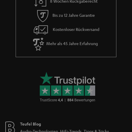
Sendungsverfolgung
Store Finder
Erlebe unsere Produkte hautnah und lass dich persönlich
im Store beraten.
BIS ZU
CHF 45
RABATT