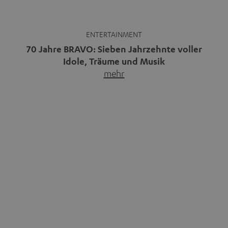
Musikpodcasts decken ein breites
Immer mehr Menschen
Feld ab: Gespräche mit Bands
entdecken die Freiheit des
und…
mehr
Reisens im Camper.…
mehr
Bluetooth-Kaufberater: Welche
Warum kabelgebundene
Speaker und Kopfhörer passen
Kopfhörer wieder im Trend sind
zu dir?
Kabellose Kopfhörer sind seit rund
Bluetooth ist praktisch:
zehn Jahren Normalität,
Smartphone verbinden, Musik
nachdem…
mehr
starten, fertig.…
mehr
Das Beste kommt zum Schluss