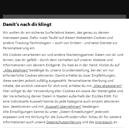
IN-EAR-KOPFHÖRER
SPANIEN
UNSER MANAGEMENT
FANSHOP
Technische Änderungen, Tippfehler und Irrtum vorbehalten. Das auf unseren
NACHHALTIGKEIT
ITALIEN
Damit‘s nach dir klingt
Fotos abgebildete Zubehör ist nicht im Lieferumfang enthalten. Etwaige
NEUHEITEN
Entsorgungsgebühren für Batterien sind im Preis inbegriffen.
UNSERE WERTE
Wir wollen dir ein sicheres Surferlebnis bieten, das genau zu deinen
USA
Interessen passt. Dafür nutzt Teufel auf diesen Webseiten Cookies und
©2026 Lautsprecher Teufel GmbH - All rights reserved.
andere Tracking-Technologien – auch von Dritten - und setzt Dienste zur
BILDUNGSRABATT
Personalisierung ein.
WEITERE LÄNDER
Impressum
AGB
Datenschutz
Daten-Einstellungen
EU Data Act
Mit Cookies verarbeiten wir und andere Marketingpartner Daten von dir und
BARRIEREFREIHEIT
lernen, was dir gefällt - durch dein Verhalten auf unserer Website und
Vertrag widerrufen
Informationen von deinem Endgerät. Du hast es in der Hand: Klickst du auf
„Alles ablehnen“
bestätigst du unsere Grundeinstellung, bei der wir nur
erforderliche Cookies aktivieren. Damit erhältst du zwar Empfehlungen,
diese werden jedoch zufällig ausgewählt. Personalisierte Werbung und
Inhalte, die wirklich relevant für dich sind, erhältst du mit
„Alles akzeptieren“
.
Hier willigst du der Verwendung aller Cookies ein sowie der Weitergabe und
der Verarbeitung deiner Daten in Staaten außerhalb der EU/des EWR. Für
eine individuelle Auswahl kannst du jede Kategorie auch einzeln aktivieren
bzw. deaktivieren und mit
„Auswahl übernehmen“
bestätigen.
Alle Einwilligungen kannst du unter „Daten-Einstellungen“ jederzeit
anpassen und mit Wirkung für die Zukunft widerrufen. Schau dir für weitere
Informationen auch unsere
Datenschutzerklärung
und das
Impressum
an.