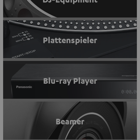
Plattenspieler
Blu-ray Player
Beamer