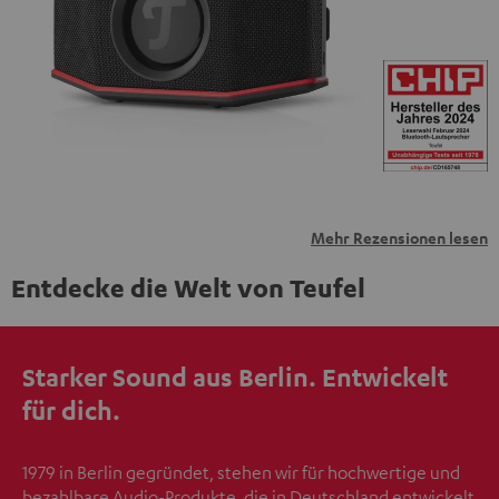
übermittelt werden.
Weitere Informationen sind in der
Datenschutzerklärung unter I zu finden
.
Mehr Rezensionen lesen
Entdecke die Welt von Teufel
Starker Sound aus Berlin. Entwickelt
für dich.
1979 in Berlin gegründet, stehen wir für hochwertige und
bezahlbare Audio-Produkte, die in Deutschland entwickelt