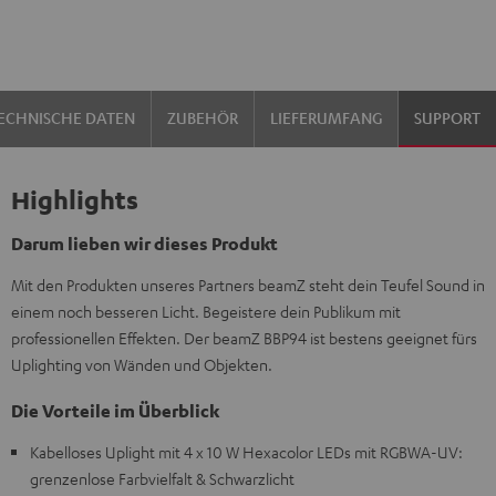
ECHNISCHE DATEN
ZUBEHÖR
LIEFERUMFANG
SUPPORT
Highlights
Darum lieben wir dieses Produkt
Mit den Produkten unseres Partners beamZ steht dein Teufel Sound in
einem noch besseren Licht. Begeistere dein Publikum mit
professionellen Effekten. Der beamZ BBP94 ist bestens geeignet fürs
Uplighting von Wänden und Objekten.
Die Vorteile im Überblick
Kabelloses Uplight mit 4 x 10 W Hexacolor LEDs mit RGBWA-UV:
grenzenlose Farbvielfalt & Schwarzlicht