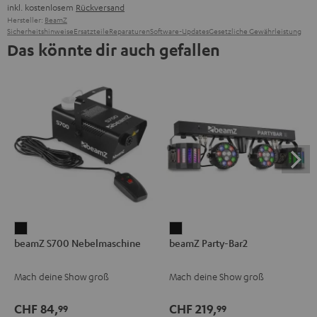
inkl. kostenlosem
Rückversand
Hersteller:
BeamZ
Sicherheitshinweise
Ersatzteile
Reparaturen
Software-Updates
Gesetzliche Gewährleistung
Das könnte dir auch gefallen
beamZ
beamZ
beamZ S700 Nebelmaschine
beamZ Party-Bar2
S700
Party-
Nebelmaschine
Bar2
Mach deine Show groß
Mach deine Show groß
Schwarz
Schwarz
CHF 84,
CHF 219,
99
99