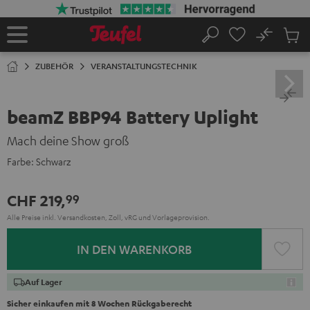
ZUM
NHALT
RINGEN
No
Abs
Startseite
Suche
Artike
im
ZUBEHÖR
VERANSTALTUNGSTECHNIK
Waren
beamZ BBP94 Battery Uplight
Mach deine Show groß
Farbe:
Schwarz
CHF 219,
99
Alle Preise inkl. Versandkosten, Zoll, vRG und Vorlageprovision.
IN DEN WARENKORB
Auf Lager
Sicher einkaufen mit 8 Wochen Rückgaberecht