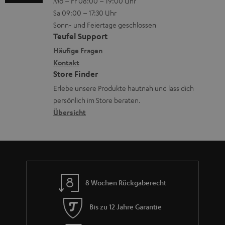
Mo – Fr 08:00 – 19:00 Uhr
-
n
o
z
a
Sa 09:00 – 17:30 Uhr
L
t
n
u
Sonn- und Feiertage geschlossen
d
e
a
e
Teufel Support
m
e
x
k
n
Häufige Fragen
V
n
i
Kontakt
t
z
e
Store Finder
k
d
u
r
Erlebe unsere Produkte hautnah und lass dich
o
a
r
s
persönlich im Store beraten.
n
t
G
Übersicht
a
e
a
n
n
r
d
a
n
8 Wochen Rückgaberecht
t
i
Bis zu 12 Jahre Garantie
e