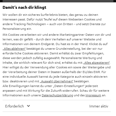
m
Damit‘s nach dir klingt
HEIMKINO
e
Unternehmen
Wir wollen dir ein sicheres Surferlebnis bieten, das genau zu deinen
l
Interessen passt. Dafür nutzt Teufel auf diesen Webseiten Cookies und
HEIMKINO-KOMPLETTANLAGEN
SUPPORT
d
andere Tracking-Technologien – auch von Dritten - und setzt Dienste zur
Teufel Onlineshops
Personalisierung ein.
SOUNDBARS
u
KARRIERE
Mit Cookies verarbeiten wir und andere Marketingpartner Daten von dir und
DEUTSCHLAND
lernen, was dir gefällt - durch dein Verhalten auf unserer Website und
n
STEREO
Informationen von deinem Endgerät. Du hast es in der Hand: Klickst du auf
PRESSE & MARKETING
g
„Alles ablehnen“
bestätigst du unsere Grundeinstellung, bei der wir nur
ÖSTERREICH
erforderliche Cookies aktivieren. Damit erhältst du zwar Empfehlungen,
SMART HOME
GESCHÄFTSKUNDEN
diese werden jedoch zufällig ausgewählt. Personalisierte Werbung und
Inhalte, die wirklich relevant für dich sind, erhältst du mit
„Alles akzeptieren“
.
SCHWEIZ
BLUETOOTH-LAUTSPRECHER
Hier willigst du der Verwendung aller Cookies ein sowie der Weitergabe und
PARTNERPROGRAMM
der Verarbeitung deiner Daten in Staaten außerhalb der EU/des EWR. Für
KOPFHÖRER
eine individuelle Auswahl kannst du jede Kategorie auch einzeln aktivieren
NIEDERLANDE
BLOG
bzw. deaktivieren und mit
„Auswahl übernehmen“
bestätigen.
Alle Einwilligungen kannst du unter „Daten-Einstellungen“ jederzeit
BLUETOOTH-KOPFHÖRER
anpassen und mit Wirkung für die Zukunft widerrufen. Schau dir für weitere
NEWSLETTER
BELGIEN
Informationen auch unsere
Datenschutzerklärung
und das
Impressum
an.
STEREOANLAGEN
STORES
Erforderlich
Immer aktiv
FRANKREICH
LAUTSPRECHER
DEINE VORTEILE BEI TEUFEL