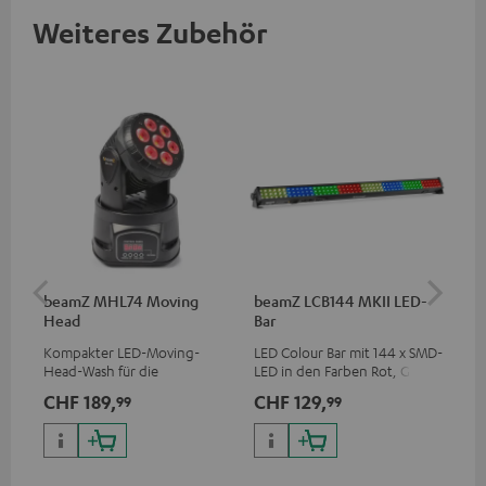
Weiteres Zubehör
beamZ MHL74 Moving
beamZ LCB144 MKII LED-
be
Head
Bar
Kompakter LED-Moving-
LED Colour Bar mit 144 x SMD-
Spi
Head-Wash für die
LED in den Farben Rot, Grün
Lic
professionelle Ausleuchtung
und Blau
höh
CHF 189,
CHF 129,
CH
99
99
deiner Show
und