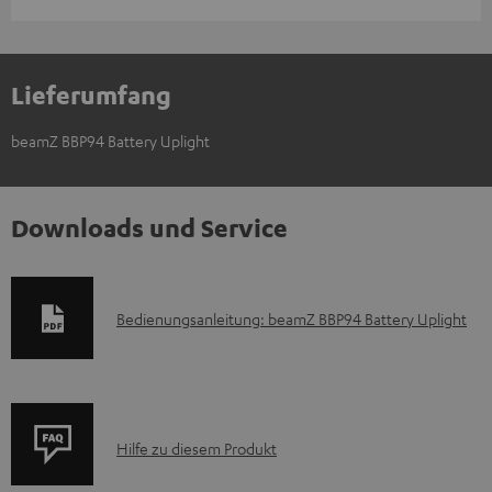
Lieferumfang
beamZ BBP94 Battery Uplight
Downloads und Service
D
Bedienungsanleitung: beamZ BBP94 Battery Uplight
o
k
u
P
m
Hilfe zu diesem Produkt
r
e