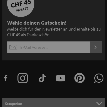
CHF 45
RABATT
N
Wähle deinen Gutschein!
Melde dich für den Newsletter an und erhalte bis zu
e
CHF 45 als Dankeschön.
w
s
JETZT
EMAIL
l
ANME
WIDGET
e
t
t
e
r
a
n
Kategorien