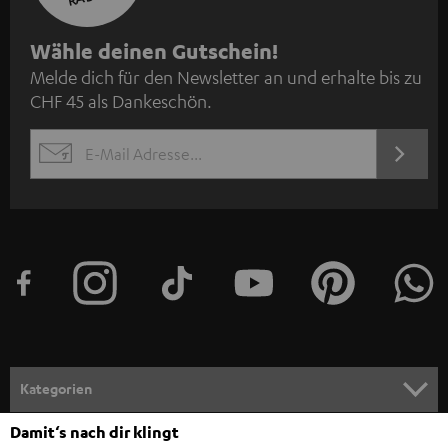
N
Wähle deinen Gutschein!
Melde dich für den Newsletter an und erhalte bis zu
e
CHF 45 als Dankeschön.
w
s
JETZT
EMAIL
l
ANME
WIDGET
e
t
t
e
r
a
n
Kategorien
m
Damit‘s nach dir klingt
HEIMKINO
e
Unternehmen