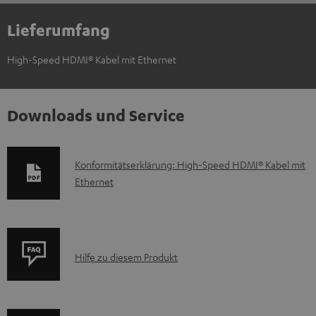
Lieferumfang
High-Speed HDMI® Kabel mit Ethernet
Downloads und Service
D
Konformitätserklärung: High-Speed HDMI® Kabel mit
Ethernet
o
k
u
m
P
Hilfe zu diesem Produkt
e
r
n
o
t