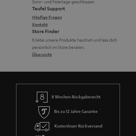
u
Sonn- und Feiertage geschlossen
e
a
e
e
Teufel Support
m
x
k
n
n
Häufige Fragen
V
i
Kontakt
t
z
e
Store Finder
k
d
u
r
Erlebe unsere Produkte hautnah und lass dich
o
a
r
s
persönlich im Store beraten.
n
t
G
Übersicht
a
e
a
n
n
r
d
a
n
8 Wochen Rückgaberecht
t
i
Bis zu 12 Jahre Garantie
e
Kostenloser Rückversand