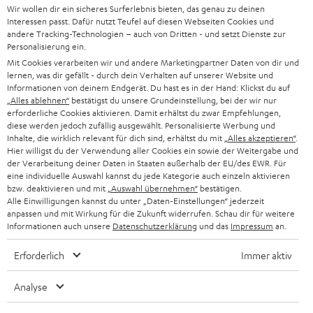
Wir wollen dir ein sicheres Surferlebnis bieten, das genau zu deinen
l
HEIMKINO-KOMPLETTANLAGEN
Interessen passt. Dafür nutzt Teufel auf diesen Webseiten Cookies und
SUPPORT
d
andere Tracking-Technologien – auch von Dritten - und setzt Dienste zur
Teufel Onlineshops
Personalisierung ein.
SOUNDBARS
u
KARRIERE
Mit Cookies verarbeiten wir und andere Marketingpartner Daten von dir und
DEUTSCHLAND
n
lernen, was dir gefällt - durch dein Verhalten auf unserer Website und
STEREO
Informationen von deinem Endgerät. Du hast es in der Hand: Klickst du auf
PRESSE & MARKETING
g
„Alles ablehnen“
bestätigst du unsere Grundeinstellung, bei der wir nur
ÖSTERREICH
erforderliche Cookies aktivieren. Damit erhältst du zwar Empfehlungen,
SMART HOME
GESCHÄFTSKUNDEN
diese werden jedoch zufällig ausgewählt. Personalisierte Werbung und
Inhalte, die wirklich relevant für dich sind, erhältst du mit
„Alles akzeptieren“
.
SCHWEIZ
BLUETOOTH-LAUTSPRECHER
Hier willigst du der Verwendung aller Cookies ein sowie der Weitergabe und
PARTNERPROGRAMM
der Verarbeitung deiner Daten in Staaten außerhalb der EU/des EWR. Für
KOPFHÖRER
eine individuelle Auswahl kannst du jede Kategorie auch einzeln aktivieren
NIEDERLANDE
BLOG
bzw. deaktivieren und mit
„Auswahl übernehmen“
bestätigen.
Alle Einwilligungen kannst du unter „Daten-Einstellungen“ jederzeit
BLUETOOTH-KOPFHÖRER
NEWSLETTER
anpassen und mit Wirkung für die Zukunft widerrufen. Schau dir für weitere
BELGIEN
Informationen auch unsere
Datenschutzerklärung
und das
Impressum
an.
STEREOANLAGEN
STORES
Erforderlich
Immer aktiv
FRANKREICH
LAUTSPRECHER
DEINE VORTEILE BEI TEUFEL
Analyse
POLEN
ULTIMA-SERIE
TEUFEL STORY