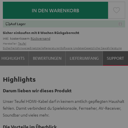
IN DEN WARENKORB
Auf Lager
Sicher einkaufen mit 8 Wochen Rückgaberecht
inkl. kostenlosem
Rückversand
Hersteller:
Teufel
Sicherheitshinweise
Ersatzteile
Reparaturen
Software-Updates
Gesetzliche Gewährleistung
HIGHLIGHTS
BEWERTUNGEN
LIEFERUMFANG
SUPPORT
Highlights
Darum lieben wir dieses Produkt
Unser Teufel HDMI-Kabel darf in keinem amtlich gepflegten Haushalt
fehlen. Damit verbindest du Spielekonsole, Fernseher, AV-Receiver,
Soundbar und vieles mehr.
Die Vorteile im Überblick