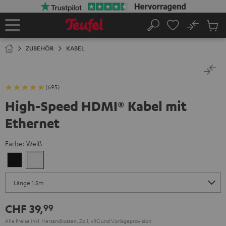
ZUM
NHALT
RINGEN
No
Abs
Startseite
Suche
Artike
im
ZUBEHÖR
KABEL
Waren
(695)
High-Speed HDMI® Kabel mit
Ethernet
Farbe:
Weiß
Schwarz
Weiß
CHF 39,
99
Alle Preise inkl. Versandkosten, Zoll, vRG und Vorlageprovision.