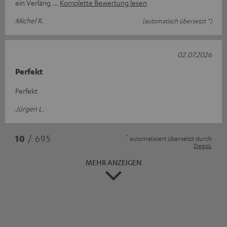
ein Verläng
Komplette Bewertung lesen
Michel R.
(automatisch übersetzt *)
02.07.2026
Perfekt
Perfekt
Jürgen L.
*
10
/ 695
automatisiert übersetzt durch
DeepL
MEHR ANZEIGEN