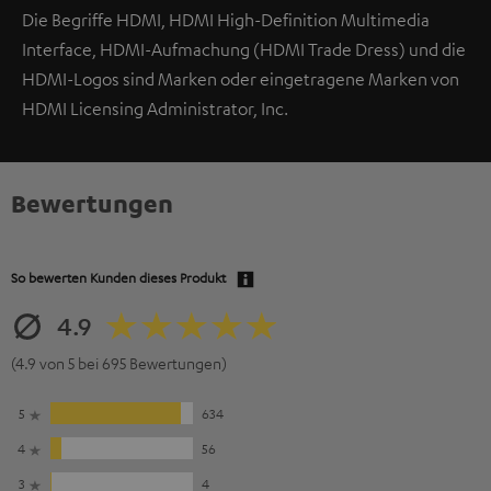
Die Begriffe HDMI, HDMI High-Definition Multimedia
Interface, HDMI-Aufmachung (HDMI Trade Dress) und die
HDMI-Logos sind Marken oder eingetragene Marken von
HDMI Licensing Administrator, Inc.
Bewertungen
So bewerten Kunden dieses Produkt
4.9
(4.9 von 5 bei 695 Bewertungen)
5
634
4
56
3
4