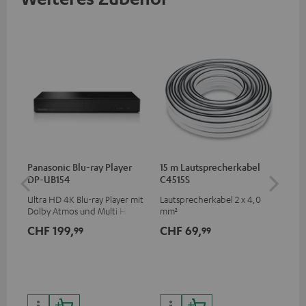
Panasonic Blu-ray Player
15 m Lautsprecherkabel
30
DP-UB154
C4515S
C2
Ultra HD 4K Blu-ray Player mit
Lautsprecherkabel 2 x 4,0
Lau
Dolby Atmos und Multi HDR-
mm²
Unterstützung inklusive
CHF 199,
CHF 69,
CH
99
99
HDR10+ für eine überragende
Bildqualität mit lebensechten
Kontrasten und Farben