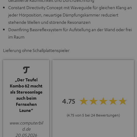
detaillierte Räumlichkeit und Durchzeichnung
Constant Directivity Concept mit Waveguide für gleichen Klang an
jeder Hörposition, neuartige Dämpfungskammer reduziert
stehende Wellen und störende Resonanzen
Downfiring Bassreflexsystem für Aufstellung an der Wand oder frei
im Raum
Lieferung ohne Schallplattenspieler
„Der Teufel
Kombo 62 macht
als Stereoanlage
auch beim
4.75
Fernsehen
Laune“
(4.75 von 5 bei 24 Bewertungen)
www.computerbil
d.de
20.05.2026