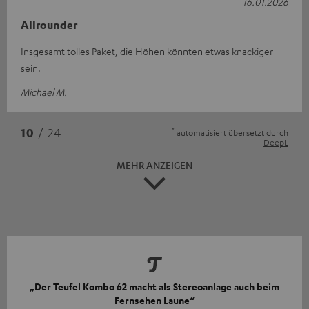
16.01.2026
Allrounder
Insgesamt tolles Paket, die Höhen könnten etwas knackiger
sein.
Michael M.
*
10
/ 24
automatisiert übersetzt durch
DeepL
MEHR ANZEIGEN
„Der Teufel Kombo 62 macht als Stereoanlage auch beim
Fernsehen Laune“