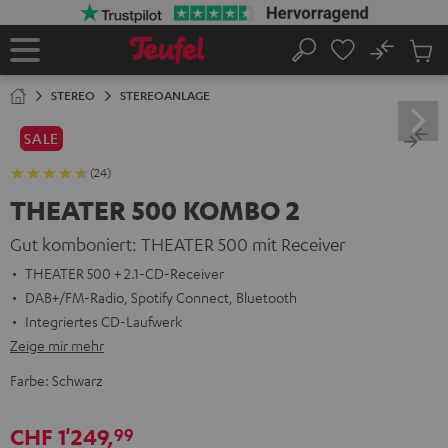
ZUM
NHALT
RINGEN
No
Abs
Startseite
Suche
Artike
im
STEREO
STEREOANLAGE
Waren
SALE
(24)
THEATER 500 KOMBO 2
Gut komboniert: THEATER 500 mit Receiver
THEATER 500 + 2.1-CD-Receiver
DAB+/FM-Radio, Spotify Connect, Bluetooth
Integriertes CD-Laufwerk
Zeige mir mehr
Farbe:
Schwarz
CHF 1'249,
99