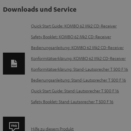
Downloads und Service
D
Quick Start Guide: KOMBO 62 Mk2 CD-Receiver
o
Safety Booklet: KOMBO 62 Mk2 CD-Receiver
k
Bedienungsanleitung: KOMBO 62 Mk2 CD-Receiver
u
Konformitätserklärung: KOMBO 62 Mk2 CD-Receiver
m
e
Konformitätserklärung: Stand-Lautsprecher T 500 F 16
n
Bedienungsanleitung: Stand-Lautsprecher T 500 F 16
t
Quick Start Guide: Stand-Lautsprecher T 500 F 16
e
Safety Booklet: Stand-Lautsprecher T 500 F 16
z
u
m
P
Hilfe zu diesem Produkt