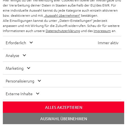
Hier willigst du der Verwendung aller Cookies ein sowie der Weitergabe und
e
8 Wochen Rückgaberecht
der Verarbeitung deiner Daten in Staaten außerhalb der EU/des EWR. Für
eine individuelle Auswahl kannst du jede Kategorie auch einzeln aktivieren
bzw. deaktivieren und mit
„Auswahl übernehmen“
bestätigen.
Bis zu 12 Jahre Garantie
Alle Einwilligungen kannst du unter „Daten-Einstellungen“ jederzeit
anpassen und mit Wirkung für die Zukunft widerrufen. Schau dir für weitere
Informationen auch unsere
Datenschutzerklärung
und das
Impressum
an.
Kostenloser Rückversand
Erforderlich
Immer aktiv
Mehr als 45 Jahre Erfahrung
Analyse
Marketing
Personalisierung
Externe Inhalte
ALLES AKZEPTIEREN
Chat
AUSWAHL ÜBERNEHMEN
starten
Teufel Blog