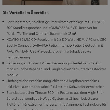
Die Vorteile im Überblick
Leistungsstarke, spielfertige Stereokomplettanlage mit THEATER
500 Standlautsprecher und KOMBO 62 Mk2 CD-Receiver für
Musik, TV-Ton und Games in Räumen bis 35 m²
KOMBO 62 Mk2 CD-Receiver mit 2 x 130 Watt, HDMI ARC und CEC,
Spotify Connect, DAB+/FM-Radio, Internet-Radio, Bluetooth mit
AAC, Wifi, LAN, USB-Playback, großem Farbdisplay sowie
Fernbedienung
Bedienung auch über TV-Fernbedienung & Teufel Remote App
möglich, hohe Reparier- und Langlebigkeit dank intern gesteckter
Module
Umfangreiche Anschlussmöglichkeiten & Kopfhöreranschluss,
inklusive Lautsprecherkabel (2 x 3 m), mit Subwoofer erweiterbar
Standlautsprecher Theater 500 mit Features aus dem High-End-
Bereich, aufwendiges 3-Wege-System mit 2 hoch belastbaren
Tieftönern für extremen Tiefbass, Time Alignment Technologie für