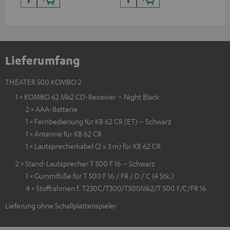
Lieferumfang
THEATER 500 KOMBO 2
1 × KOMBO 62 Mk2 CD-Receiver – Night Black
2 × AAA-Batterie
1 × Fernbedienung für KB 62 CR (ET) – Schwarz
1 × Antenne für KB 62 CR
1 × Lautsprecherkabel (2 x 3 m) für KB 62 CR
2 × Stand-Lautsprecher T 500 F 16 – Schwarz
1 × Gummifüße für T 500 F 16 / FR / D / C (4 Stk.)
4 × Stoffrahmen f. T230C/T300/T500Mk2/T 500 F/C/FR 16
Lieferung ohne Schallplattenspieler