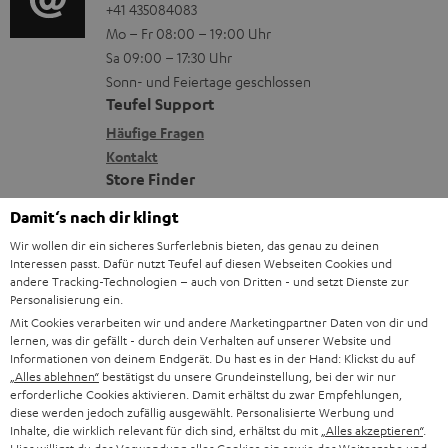
o
o
+41 435084083
i
n
Mo – Fr 08:00 – 19:00 Uhr
-
n
o
z
Sa 09:00 – 17:30 Uhr
L
t
n
u
Sonn- und Feiertage geschlossen
e
a
e
Teufel Support
m
x
k
n
Häufige Fragen
V
i
Kontakt
t
z
e
Store Finder
k
d
u
r
Erlebe unsere Produkte hautnah und lass dich
o
Damit‘s nach dir klingt
a
r
s
persönlich im Store beraten.
n
Wir wollen dir ein sicheres Surferlebnis bieten, das genau zu deinen
t
G
Übersicht
a
Interessen passt. Dafür nutzt Teufel auf diesen Webseiten Cookies und
e
a
andere Tracking-Technologien – auch von Dritten - und setzt Dienste zur
n
Personalisierung ein.
n
r
d
Mit Cookies verarbeiten wir und andere Marketingpartner Daten von dir und
a
lernen, was dir gefällt - durch dein Verhalten auf unserer Website und
Informationen von deinem Endgerät. Du hast es in der Hand: Klickst du auf
n
„Alles ablehnen“
bestätigst du unsere Grundeinstellung, bei der wir nur
erforderliche Cookies aktivieren. Damit erhältst du zwar Empfehlungen,
t
diese werden jedoch zufällig ausgewählt. Personalisierte Werbung und
i
Inhalte, die wirklich relevant für dich sind, erhältst du mit
„Alles akzeptieren“
.