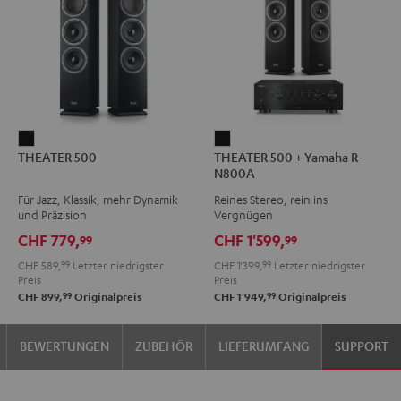
THEATER
THEATER
THEATER 500
THEATER 500 + Yamaha R-
500
500
N800A
Schwarz
+
Für Jazz, Klassik, mehr Dynamik
Reines Stereo, rein ins
Yamaha
und Präzision
Vergnügen
R-
CHF 779,
CHF 1'599,
99
99
N800A
CHF 589,
99
Letzter niedrigster
CHF 1'399,
99
Letzter niedrigster
Schwarz
Preis
Preis
99
99
CHF 899,
Originalpreis
CHF 1'949,
Originalpreis
BEWERTUNGEN
ZUBEHÖR
LIEFERUMFANG
SUPPORT