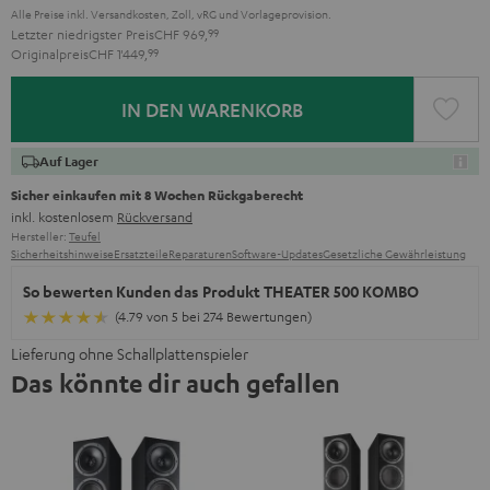
Alle Preise inkl. Versandkosten, Zoll, vRG und Vorlageprovision.
Letzter niedrigster Preis
CHF 969,
99
Originalpreis
CHF 1'449,
99
IN DEN WARENKORB
Auf Lager
Sicher einkaufen mit 8 Wochen Rückgaberecht
inkl. kostenlosem
Rückversand
Hersteller:
Teufel
Sicherheitshinweise
Ersatzteile
Reparaturen
Software-Updates
Gesetzliche Gewährleistung
So bewerten Kunden das Produkt THEATER 500 KOMBO
(4.79 von 5 bei 274 Bewertungen)
Lieferung ohne Schallplattenspieler
Das könnte dir auch gefallen