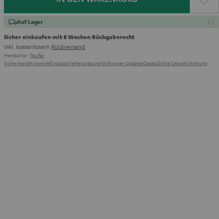
Auf Lager
Sicher einkaufen mit 8 Wochen Rückgaberecht
inkl. kostenlosem
Rückversand
Hersteller:
Teufel
Sicherheitshinweise
Ersatzteile
Reparaturen
Software-Updates
Gesetzliche Gewährleistung