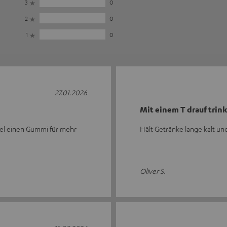
3
0
2
0
1
0
27.01.2026
Mit einem T drauf trin
ckel einen Gummi für mehr
Hält Getränke lange kalt und
Oliver S.