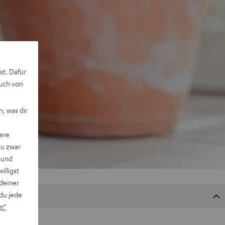
st. Dafür
auch von
, was dir
ere
du zwar
 und
willigst
deiner
du jede
n“