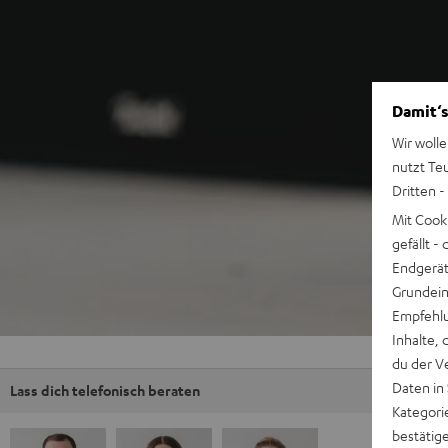
Damit‘s
Wir wolle
nutzt Te
Dritten -
Mit Cook
gefällt 
Endgerät.
Grundeins
Empfehlu
Inhalte, 
du der V
Daten in
Lass dich telefonisch beraten
Kategori
bestätig