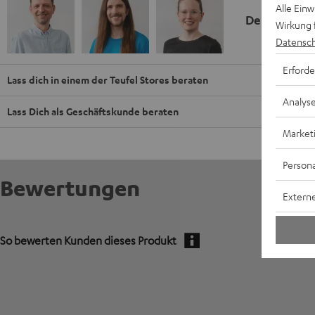
Alle Ein
Deine Kauf
Wirkung 
Datensch
Erforde
Lass dich in einem der Teufel Stores beraten
Analys
Lass Dich als Geschäftskunde beraten
Market
Persona
Bewertungen
Externe
So bewerten Kunden dieses Produkt