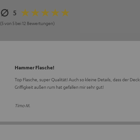
5
(5 von 5 bei 12 Bewertungen)
Hammer Flasche!
Top Flasche, super Qualität! Auch so kleine Details, dass der De
Griffigkeit außen rum hat gefallen mir sehr gut!
Timo M.