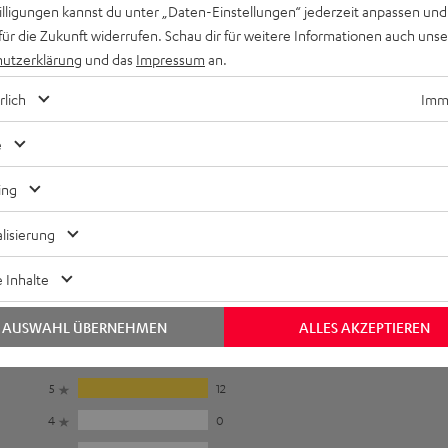
Keinen Store in der Nähe? Kein Problem,
willigungen kannst du unter „Daten-Einstellungen“ jederzeit anpassen und
beratung
beraten dich auch persönlich am Telefo
für die Zukunft widerrufen. Schau dir für weitere Informationen auch uns
Hier Termin buchen
utzerklärung
und das
Impressum
an.
rlich
Imme
e
ing
lisierung
 Inhalte
AUSWAHL ÜBERNEHMEN
ALLES AKZEPTIEREN
5
12
4
0