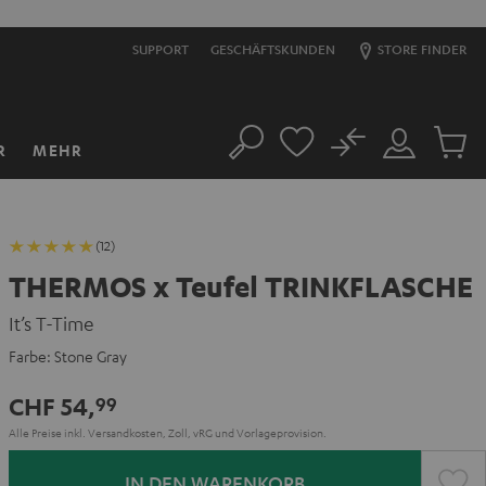
SUPPORT
GESCHÄFTSKUNDEN
STORE FINDER
No
R
MEHR
Suche
Mein
Artikel
Konto
im
Warenk
(12)
THERMOS x Teufel TRINKFLASCHE
It’s T-Time
Farbe:
Stone Gray
CHF 54,
99
Alle Preise inkl. Versandkosten, Zoll, vRG und Vorlageprovision.
IN DEN WARENKORB