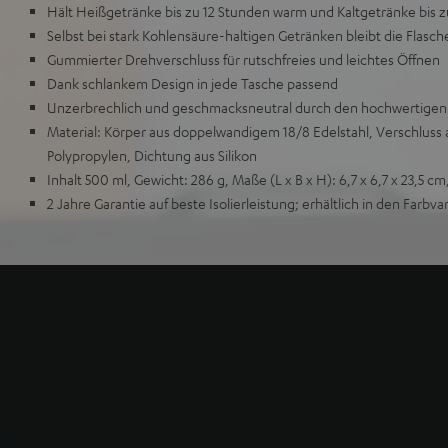
Hält Heißgetränke bis zu 12 Stunden warm und Kaltgetränke bis z
Selbst bei stark Kohlensäure-haltigen Getränken bleibt die Flasch
Gummierter Drehverschluss für rutschfreies und leichtes Öffnen
Dank schlankem Design in jede Tasche passend
Unzerbrechlich und geschmacksneutral durch den hochwertigen E
Material: Körper aus doppelwandigem 18/8 Edelstahl, Verschluss 
Polypropylen, Dichtung aus Silikon
Inhalt 500 ml, Gewicht: 286 g, Maße (L x B x H): 6,7 x 6,7 x 23,5 c
2 Jahre Garantie auf beste Isolierleistung; erhältlich in den Farbv