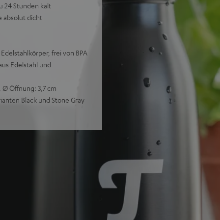
u 24 Stunden kalt
e absolut dicht
delstahlkörper, frei von BPA
aus Edelstahl und
m, Ø Öffnung: 3,7 cm
arianten Black und Stone Gray