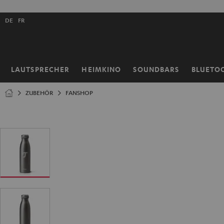
ZUM
NHALT
Shopsprache
RINGEN
DE
FR
auswählen
LAUTSPRECHER
HEIMKINO
SOUNDBARS
BLUETO
Startseite
ZUBEHÖR
FANSHOP