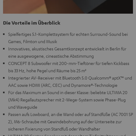
Die Vorteile im Überblick
Spielfertiges 5.1-Komplettsystem für echten Surround-Sound bei
Games, Filmton und Musik
Innovatives, akustisches Gesamtkonzept entwickelt in Berlin für
eine ausgewogene, cineastische Abstimmung
CONCEPT 8 Subwoofer mit 200-mm-Tieftöner für tiefen Kickbass
bis 33 Hz, hohe Pegel und Räume bis 25 m²
Integrierter AV-Receiver mit Bluetooth 5.0 Qualcomm® aptX™ und
AAC sowie HDMI (ARC, CEC) und Dynamore®-Technologie
Für das Maximum an Sound in dieser Klasse: beliebte ULTIMA 20
(Mk4) Regallautsprecher mit 2-Wege-System sowie Phase-Plug
und Waveguide
Passen aufs Lowboard, an die Wand oder auf Standfüße (AC 7001 SP
2), M6-Schraube mit Gewindebohrung auf der Unterseite zur
sicheren Fixierung von Standfuß oder Wandhalter