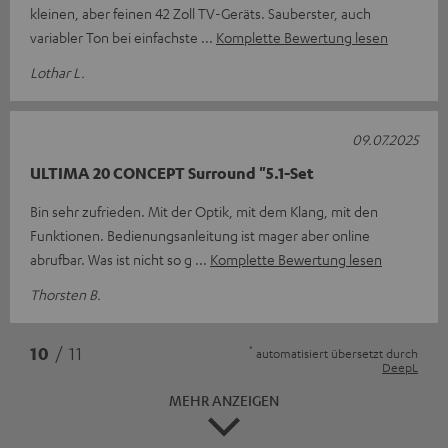
kleinen, aber feinen 42 Zoll TV-Geräts. Sauberster, auch
variabler Ton bei einfachste
Komplette Bewertung lesen
Lothar L.
09.07.2025
ULTIMA 20 CONCEPT Surround "5.1-Set
Bin sehr zufrieden. Mit der Optik, mit dem Klang, mit den
Funktionen. Bedienungsanleitung ist mager aber online
abrufbar. Was ist nicht so g
Komplette Bewertung lesen
Thorsten B.
*
10
/ 11
automatisiert übersetzt durch
DeepL
MEHR ANZEIGEN