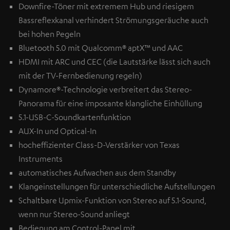
Downfire-Töner mit extremem Hub und riesigem
Bassreflexkanal verhindert Strömungsgeräuche auch
bei hohen Pegeln
Bluetooth 5.0 mit Qualcomm® aptX™ und AAC
HDMI mit ARC und CEC (die Lautstärke lässt sich auch
mit der TV-Fernbedienung regeln)
Dynamore®-Technologie verbreitert das Stereo-
Panorama für eine imposante klangliche Einhüllung
5.1-USB-C-Soundkartenfunktion
AUX-In und Optical-In
hocheffizienter Class-D-Verstärker von Texas
Instruments
automatisches Aufwachen aus dem Standby
Klangeinstellungen für unterschiedliche Aufstellungen
Schaltbare Upmix-Funktion von Stereo auf 5.1-Sound,
wenn nur Stereo-Sound anliegt
Bedienung am Control-Panel mit