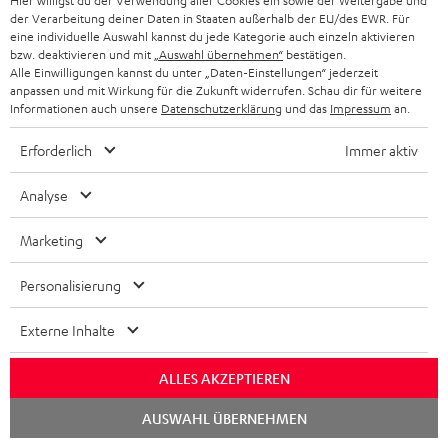
Hier willigst du der Verwendung aller Cookies ein sowie der Weitergabe und
unterstützt aktuelle Standards
der Verarbeitung deiner Daten in Staaten außerhalb der EU/des EWR. Für
wie z.B. 4K 50/60p und 4K 3D
CHF 39,
eine individuelle Auswahl kannst du jede Kategorie auch einzeln aktivieren
99
bzw. deaktivieren und mit
„Auswahl übernehmen“
bestätigen.
Alle Einwilligungen kannst du unter „Daten-Einstellungen“ jederzeit
anpassen und mit Wirkung für die Zukunft widerrufen. Schau dir für weitere
Informationen auch unsere
Datenschutzerklärung
und das
Impressum
an.
Erforderlich
Immer aktiv
Weiteres Zubehör
Analyse
Marketing
Personalisierung
Externe Inhalte
ALLES AKZEPTIEREN
Chat
YAMAHA CD-S303
Panasonic Blu-ray Player
1,5
AUSWAHL ÜBERNEHMEN
starten
DP-UB154
C7