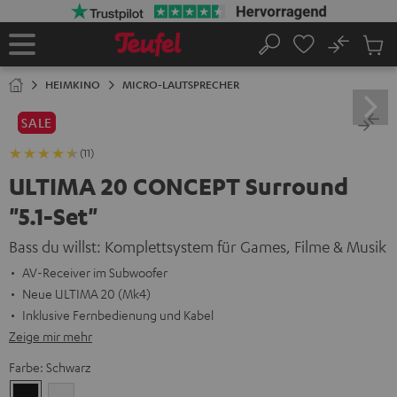
ZUM
NHALT
RINGEN
No
Abs
Startseite
Suche
Artike
im
HEIMKINO
MICRO-LAUTSPRECHER
Waren
SALE
(11)
ULTIMA 20 CONCEPT Surround
"5.1-Set"
Bass du willst: Komplettsystem für Games, Filme & Musik
AV-Receiver im Subwoofer
Neue ULTIMA 20 (Mk4)
Inklusive Fernbedienung und Kabel
Zeige mir mehr
Farbe:
Schwarz
Schwarz
Weiß