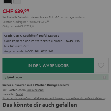
CHF 639,
99
Set-Preis alle Preise inkl. Versandkosten, Zoll, vRG und Vorlageprovision.
Letzter niedrigster Preis
CHF 589,
99
Originalpreis
CHF 739,
99
1
Gratis USB-C Kopfhörer
Teufel MOVE 2
Code kopieren und im Warenkorb einlösen.
MOV-T4S
Nur für kurze Zeit
Angebot endet in
0
0
D
:
2
0
H
:
0
7
M
:
1
3
S
IN DEN WARENKORB
Auf Lager
Sicher einkaufen mit 8 Wochen Rückgaberecht
inkl. kostenlosem
Rückversand
Hersteller:
Teufel
Sicherheitshinweise
Ersatzteile
Reparaturen
Software-Updates
Gesetzliche Gewährleistung
Das könnte dir auch gefallen