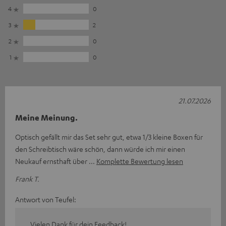
4
0
3
2
2
0
1
0
21.07.2026
Meine Meinung.
Optisch gefällt mir das Set sehr gut, etwa 1/3 kleine Boxen für
den Schreibtisch wäre schön, dann würde ich mir einen
Neukauf ernsthaft über
Komplette Bewertung lesen
Frank T.
Antwort von Teufel:
Vielen Dank für dein Feedback!