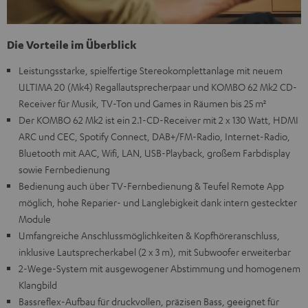
Die Vorteile im Überblick
Leistungsstarke, spielfertige Stereokomplettanlage mit neuem
ULTIMA 20 (Mk4) Regallautsprecherpaar und KOMBO 62 Mk2 CD-
Receiver für Musik, TV-Ton und Games in Räumen bis 25 m²
Der KOMBO 62 Mk2 ist ein 2.1-CD-Receiver mit 2 x 130 Watt, HDMI
ARC und CEC, Spotify Connect, DAB+/FM-Radio, Internet-Radio,
Bluetooth mit AAC, Wifi, LAN, USB-Playback, großem Farbdisplay
sowie Fernbedienung
Bedienung auch über TV-Fernbedienung & Teufel Remote App
möglich, hohe Reparier- und Langlebigkeit dank intern gesteckter
Module
Umfangreiche Anschlussmöglichkeiten & Kopfhöreranschluss,
inklusive Lautsprecherkabel (2 x 3 m), mit Subwoofer erweiterbar
2-Wege-System mit ausgewogener Abstimmung und homogenem
Klangbild
Bassreflex-Aufbau für druckvollen, präzisen Bass, geeignet für