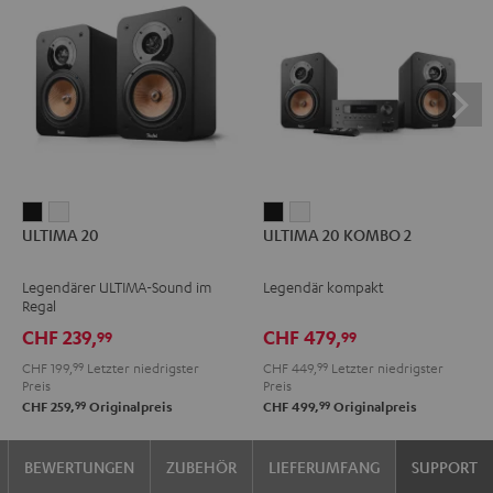
ULTIMA
ULTIMA
ULTIMA
ULTIMA
ULTIMA 20
ULTIMA 20 KOMBO 2
20
20
20
20
Schwarz
Weiß
KOMBO
KOMBO
Legendärer ULTIMA-Sound im
Legendär kompakt
2
2
Regal
Schwarz
Weiß
CHF 239,
CHF 479,
99
99
CHF 199,
99
Letzter niedrigster
CHF 449,
99
Letzter niedrigster
Preis
Preis
99
99
CHF 259,
Originalpreis
CHF 499,
Originalpreis
BEWERTUNGEN
ZUBEHÖR
LIEFERUMFANG
SUPPORT