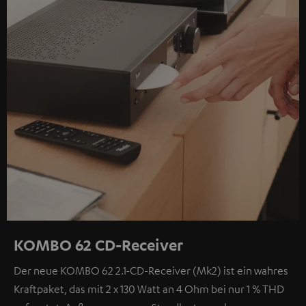
KOMBO 62 CD-Receiver
Der neue KOMBO 62 2.1-CD-Receiver (Mk2) ist ein wahres
Kraftpaket, das mit 2 x 130 Watt an 4 Ohm bei nur 1 % THD