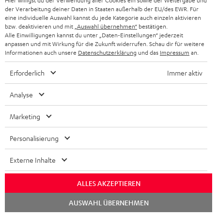
Hier willigst du der Verwendung aller Cookies ein sowie der Weitergabe und
CHF 199,
CHF 69,
CH
99
99
HDR10+ für eine überragende
der Verarbeitung deiner Daten in Staaten außerhalb der EU/des EWR. Für
Bildqualität mit lebensechten
eine individuelle Auswahl kannst du jede Kategorie auch einzeln aktivieren
Kontrasten und Farben
bzw. deaktivieren und mit
„Auswahl übernehmen“
bestätigen.
Alle Einwilligungen kannst du unter „Daten-Einstellungen“ jederzeit
anpassen und mit Wirkung für die Zukunft widerrufen. Schau dir für weitere
Informationen auch unsere
Datenschutzerklärung
und das
Impressum
an.
Erforderlich
Immer aktiv
Lieferumfang
Analyse
ULTIMA 20 KOMBO 3 SE
1 × KOMBO 62 Mk2 CD-Receiver – Night Black
Marketing
2 × AAA-Batterie
Personalisierung
1 × Fernbedienung für KB 62 CR (ET) – Schwarz
1 × Antenne für KB 62 CR
Externe Inhalte
1 × Lautsprecherkabel (2 x 3 m) für KB 62 CR
1 × Paar Regal-Lautsprecher UL 20 Mk4 25 – Schwarz
ALLES AKZEPTIEREN
2 × Regal-Lautsprecher UL 20 Mk4 25 (Stk.) – Schwarz
Chat
2 × Gummifüße (4 Stk.) für ULTIMA 20 / 40 / Center Mk4 –
AUSWAHL ÜBERNEHMEN
starten
Schwarz