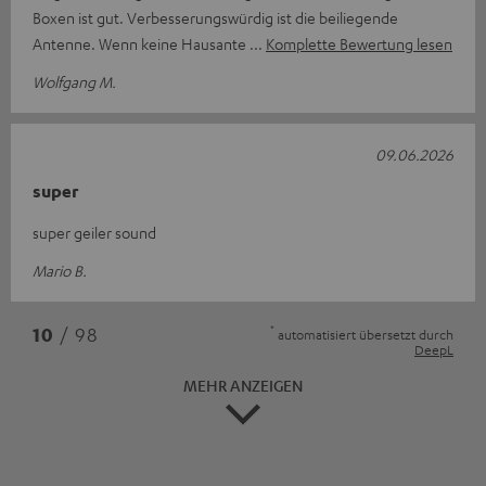
Boxen ist gut. Verbesserungswürdig ist die beiliegende
Antenne. Wenn keine Hausante
Komplette Bewertung lesen
Wolfgang M.
09.06.2026
super
super geiler sound
Mario B.
*
10
/ 98
automatisiert übersetzt durch
DeepL
MEHR ANZEIGEN