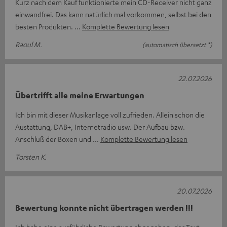
Kurz nach dem Kauf funktionierte mein CD-Receiver nicht ganz
einwandfrei. Das kann natürlich mal vorkommen, selbst bei den
besten Produkten.
Komplette Bewertung lesen
Raoul M.
(automatisch übersetzt *)
22.07.2026
Übertrifft alle meine Erwartungen
Ich bin mit dieser Musikanlage voll zufrieden. Allein schon die
Austattung, DAB+, Internetradio usw. Der Aufbau bzw.
Anschluß der Boxen und
Komplette Bewertung lesen
Torsten K.
20.07.2026
Bewertung konnte nicht übertragen werden !!!
Ich habe eine ausführliche Bewertung abgegeben, der Text