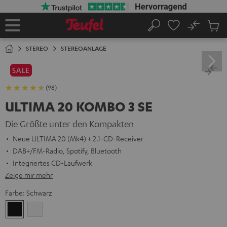
ZUM
NHALT
RINGEN
No
Abs
Startseite
Suche
Artike
im
STEREO
STEREOANLAGE
Waren
SALE
(98)
ULTIMA 20 KOMBO 3 SE
Die Größte unter den Kompakten
Neue ULTIMA 20 (Mk4) + 2.1-CD-Receiver
DAB+/FM-Radio, Spotify, Bluetooth
Integriertes CD-Laufwerk
Zeige mir mehr
Farbe:
Schwarz
Schwarz
Weiß