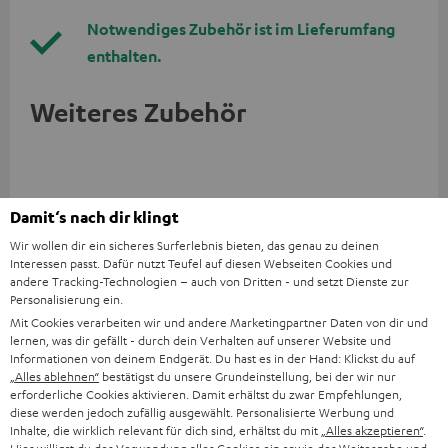
Notwendiges Zubehör ist im Lieferumfang
enthalten.
Weiteres Zubehör
Damit‘s nach dir klingt
Wir wollen dir ein sicheres Surferlebnis bieten, das genau zu deinen
Interessen passt. Dafür nutzt Teufel auf diesen Webseiten Cookies und
andere Tracking-Technologien – auch von Dritten - und setzt Dienste zur
Personalisierung ein.
Mit Cookies verarbeiten wir und andere Marketingpartner Daten von dir und
lernen, was dir gefällt - durch dein Verhalten auf unserer Website und
Informationen von deinem Endgerät. Du hast es in der Hand: Klickst du auf
Panasonic Blu-ray Player
15 m Lautsprecherkabel
15
„Alles ablehnen“
bestätigst du unsere Grundeinstellung, bei der wir nur
DP-UB154
C4515S
C2
erforderliche Cookies aktivieren. Damit erhältst du zwar Empfehlungen,
Ultra HD 4K Blu-ray Player mit
Lautsprecherkabel 2 x 4,0
Lau
diese werden jedoch zufällig ausgewählt. Personalisierte Werbung und
Dolby Atmos und Multi HDR-
mm²
Inhalte, die wirklich relevant für dich sind, erhältst du mit
„Alles akzeptieren“
.
Unterstützung inklusive