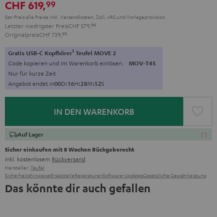
CHF 619,
99
Set-Preis alle Preise inkl. Versandkosten, Zoll, vRG und Vorlageprovision.
Letzter niedrigster Preis
CHF 579,
99
Originalpreis
CHF 739,
99
1
Gratis USB-C Kopfhörer
Teufel MOVE 2
Code kopieren und im Warenkorb einlösen.
MOV-T4S
Nur für kurze Zeit
Angebot endet in
0
0
D
:
1
6
H
:
2
8
M
:
5
0
S
IN DEN WARENKORB
Auf Lager
Sicher einkaufen mit 8 Wochen Rückgaberecht
inkl. kostenlosem
Rückversand
Hersteller:
Teufel
Sicherheitshinweise
Ersatzteile
Reparaturen
Software-Updates
Gesetzliche Gewährleistung
Das könnte dir auch gefallen