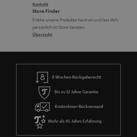
i
Kontakt
t
z
Store Finder
k
d
u
Erlebe unsere Produkte hautnah und lass dich
o
a
r
persönlich im Store beraten.
n
t
G
Übersicht
e
a
n
r
a
n
8 Wochen Rückgaberecht
t
i
Bis zu 12 Jahre Garantie
e
Kostenloser Rückversand
Mehr als 45 Jahre Erfahrung