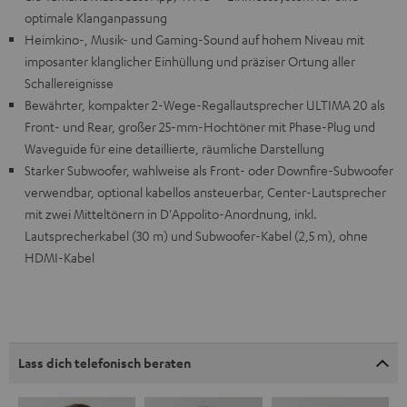
optimale Klanganpassung
Heimkino-, Musik- und Gaming-Sound auf hohem Niveau mit
imposanter klanglicher Einhüllung und präziser Ortung aller
Schallereignisse
Bewährter, kompakter 2-Wege-Regallautsprecher ULTIMA 20 als
Front- und Rear, großer 25-mm-Hochtöner mit Phase-Plug und
Waveguide für eine detaillierte, räumliche Darstellung
Starker Subwoofer, wahlweise als Front- oder Downfire-Subwoofer
verwendbar, optional kabellos ansteuerbar, Center-Lautsprecher
mit zwei Mitteltönern in D'Appolito-Anordnung, inkl.
Lautsprecherkabel (30 m) und Subwoofer-Kabel (2,5 m), ohne
HDMI-Kabel
Lass dich telefonisch beraten