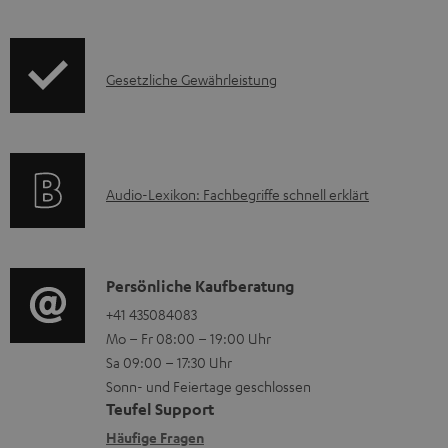
o
d
I
Gesetzliche Gewährleistung
u
n
k
f
t
o
F
A
Audio-Lexikon: Fachbegriffe schnell erklärt
r
A
u
m
Q
d
a
s
i
K
Persönliche Kaufberatung
t
o
o
+41 435084083
i
Mo – Fr 08:00 – 19:00 Uhr
-
n
o
Sa 09:00 – 17:30 Uhr
L
t
n
Sonn- und Feiertage geschlossen
e
a
e
Teufel Support
x
k
n
Häufige Fragen