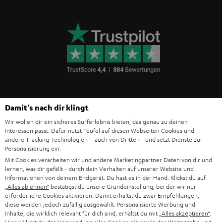
Damit‘s nach dir klingt
Teufel Blog
Audio-Technologien, HiFi-Trends, Tipps & Tricks
Wir wollen dir ein sicheres Surferlebnis bieten, das genau zu deinen
Interessen passt. Dafür nutzt Teufel auf diesen Webseiten Cookies und
andere Tracking-Technologien – auch von Dritten - und setzt Dienste zur
Teufel Support
Personalisierung ein.
Mit Cookies verarbeiten wir und andere Marketingpartner Daten von dir und
Häufige Fragen
lernen, was dir gefällt - durch dein Verhalten auf unserer Website und
Kontakt
Informationen von deinem Endgerät. Du hast es in der Hand: Klickst du auf
Rückgabe / Rücktritt
„Alles ablehnen“
bestätigst du unsere Grundeinstellung, bei der wir nur
erforderliche Cookies aktivieren. Damit erhältst du zwar Empfehlungen,
Sendungsverfolgung
diese werden jedoch zufällig ausgewählt. Personalisierte Werbung und
Inhalte, die wirklich relevant für dich sind, erhältst du mit
„Alles akzeptieren“
.