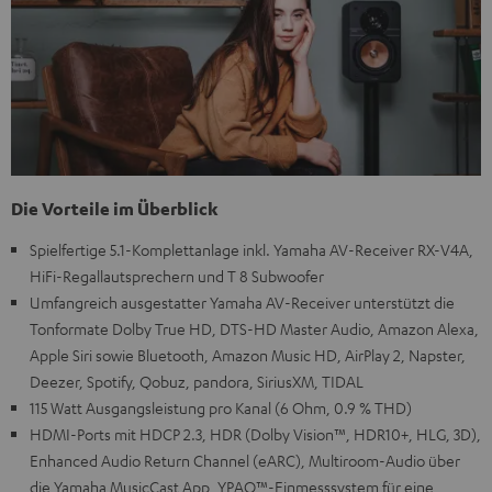
Die Vorteile im Überblick
Spielfertige 5.1-Komplettanlage inkl. Yamaha AV-Receiver RX-V4A,
HiFi-Regallautsprechern und T 8 Subwoofer
Umfangreich ausgestatter Yamaha AV-Receiver unterstützt die
Tonformate Dolby True HD, DTS-HD Master Audio, Amazon Alexa,
Apple Siri sowie Bluetooth, Amazon Music HD, AirPlay 2, Napster,
Deezer, Spotify, Qobuz, pandora, SiriusXM, TIDAL
115 Watt Ausgangsleistung pro Kanal (6 Ohm, 0.9 % THD)
HDMI-Ports mit HDCP 2.3, HDR (Dolby Vision™, HDR10+, HLG, 3D),
Enhanced Audio Return Channel (eARC), Multiroom-Audio über
die Yamaha MusicCast App, YPAO™-Einmesssystem für eine