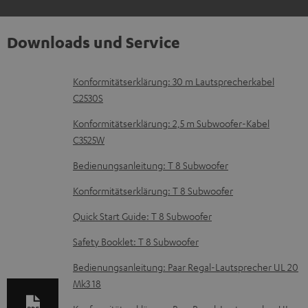
Downloads und Service
D
Konformitätserklärung: 30 m Lautsprecherkabel
C2530S
o
k
Konformitätserklärung: 2,5 m Subwoofer-Kabel
C3525W
u
m
Bedienungsanleitung: T 8 Subwoofer
e
Konformitätserklärung: T 8 Subwoofer
n
Quick Start Guide: T 8 Subwoofer
t
Safety Booklet: T 8 Subwoofer
e
z
Bedienungsanleitung: Paar Regal-Lautsprecher UL 20
Mk3 18
u