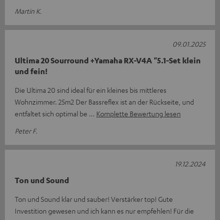
Martin K.
09.01.2025
Ultima 20 Sourround +Yamaha RX-V4A "5.1-Set klein
und fein!
Die Ultima 20 sind ideal für ein kleines bis mittleres
Wohnzimmer. 25m2 Der Bassreflex ist an der Rückseite, und
entfaltet sich optimal be
Komplette Bewertung lesen
Peter F.
19.12.2024
Ton und Sound
Ton und Sound klar und sauber! Verstärker top! Gute
Investition gewesen und ich kann es nur empfehlen! Für die