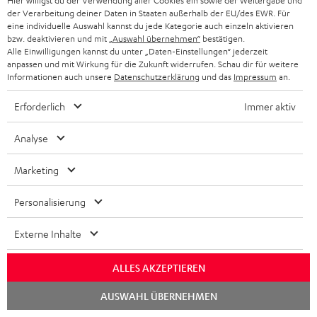
Store Finder
Hier willigst du der Verwendung aller Cookies ein sowie der Weitergabe und
der Verarbeitung deiner Daten in Staaten außerhalb der EU/des EWR. Für
Erlebe unsere Produkte hautnah und lass dich persönlich
eine individuelle Auswahl kannst du jede Kategorie auch einzeln aktivieren
im Store beraten.
bzw. deaktivieren und mit
„Auswahl übernehmen“
bestätigen.
Alle Einwilligungen kannst du unter „Daten-Einstellungen“ jederzeit
anpassen und mit Wirkung für die Zukunft widerrufen. Schau dir für weitere
Informationen auch unsere
Datenschutzerklärung
und das
Impressum
an.
Erforderlich
Immer aktiv
Analyse
Marketing
Personalisierung
BIS ZU
Externe Inhalte
CHF 45
RABATT
ALLES AKZEPTIEREN
Chat
AUSWAHL ÜBERNEHMEN
N
Wähle deinen Gutschein!
starten