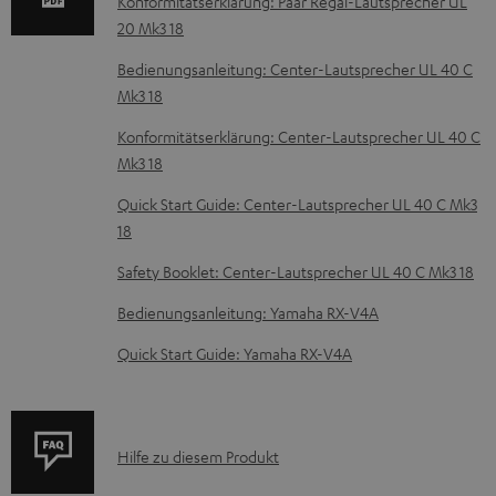
m
Konformitätserklärung: Paar Regal-Lautsprecher UL
20 Mk3 18
H
e
Bedienungsanleitung: Center-Lautsprecher UL 40 C
Mk3 18
r
u
Konformitätserklärung: Center-Lautsprecher UL 40 C
n
Mk3 18
t
Quick Start Guide: Center-Lautsprecher UL 40 C Mk3
e
18
r
Safety Booklet: Center-Lautsprecher UL 40 C Mk3 18
l
Bedienungsanleitung: Yamaha RX-V4A
a
Quick Start Guide: Yamaha RX-V4A
d
e
n
P
Hilfe zu diesem Produkt
r