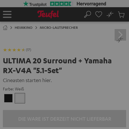
ZUM
NHALT
RINGEN
No
Abs
Startseite
Suche
Artike
im
HEIMKINO
MICRO-LAUTSPRECHER
Waren
(17)
ULTIMA 20 Surround + Yamaha
RX-V4A "5.1-Set"
Cineasten starten hier.
Farbe:
Weiß
Schwarz
Weiß
DIE WARE IST DERZEIT NICHT LIEFERBAR