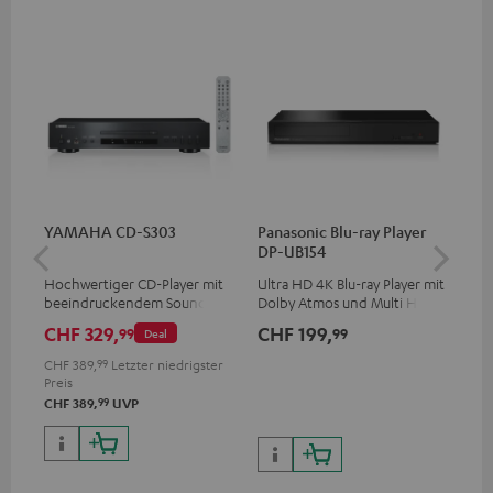
YAMAHA CD-S303
Panasonic Blu-ray Player
5,
DP-UB154
C3
Hochwertiger CD-Player mit
Ultra HD 4K Blu-ray Player mit
Ho
beeindruckendem Sound und
Dolby Atmos und Multi HDR-
Ver
wertiger Verarbeitung
Unterstützung inklusive
Ci
CHF 329,
CHF 199,
CH
99
99
Deal
HDR10+ für eine überragende
Bildqualität mit lebensechten
CHF 389,
99
Letzter niedrigster
Kontrasten und Farben
Preis
99
CHF 389,
UVP