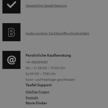
F
e
I
Gesetzliche Gewährleistung
r
A
r
n
m
Q
l
f
a
s
a
o
t
A
d
Audio-Lexikon: Fachbegriffe schnell erklärt
r
i
u
e
m
o
d
n
a
n
i
K
Persönliche Kaufberatung
t
e
o
o
+41 435084083
i
n
Mo – Fr 08:00 – 19:00 Uhr
-
n
o
z
Sa 09:00 – 17:30 Uhr
L
t
n
u
Sonn- und Feiertage geschlossen
e
a
e
Teufel Support
m
x
k
n
Häufige Fragen
V
i
Kontakt
t
z
e
Store Finder
k
d
u