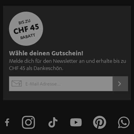
BIS ZU
CHF 45
RABATT
N
Wähle deinen Gutschein!
Melde dich für den Newsletter an und erhalte bis zu
e
CHF 45 als Dankeschön.
w
s
JETZT
EMAIL
l
ANME
WIDGET
e
t
t
e
r