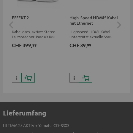
EFFEKT 2
High-Speed HDMI® Kabel
1,5
mit Ethernet
C7
Kabelloses, aktives Stereo-
Highspeed HDMI-Kabel
Ver
Lautsprecher-Paar als Rear-
unterstützt aktuelle Standards
Kab
Speaker-Erweiterungsset für
wie z.B. 4K 50/60p und 4K 3D
mm
CHF 399,
CHF 39,
CH
99
99
geeignete Teufel Systeme
Lieferumfang
ULTIMA 25 AKTIV + Yamaha CD-S303