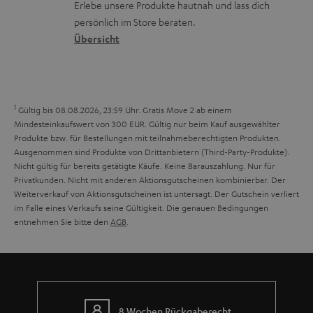
r
Erlebe unsere Produkte hautnah und lass dich
o
a
r
s
persönlich im Store beraten.
n
t
G
Übersicht
a
e
a
n
n
r
d
a
1
Gültig bis 08.08.2026, 23:59 Uhr. Gratis Move 2 ab einem
n
Mindesteinkaufswert von 300 EUR. Gültig nur beim Kauf ausgewählter
Produkte bzw. für Bestellungen mit teilnahmeberechtigten Produkten.
t
Ausgenommen sind Produkte von Drittanbietern (Third-Party-Produkte).
i
Nicht gültig für bereits getätigte Käufe. Keine Barauszahlung. Nur für
Privatkunden. Nicht mit anderen Aktionsgutscheinen kombinierbar. Der
e
Weiterverkauf von Aktionsgutscheinen ist untersagt. Der Gutschein verliert
im Falle eines Verkaufs seine Gültigkeit. Die genauen Bedingungen
entnehmen Sie bitte den
AGB
.
8 Wochen Rückgaberecht