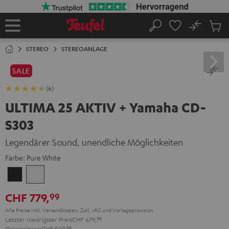
ZUM
NHALT
RINGEN
No
Abs
Startseite
Suche
Artike
im
STEREO
STEREOANLAGE
Waren
SALE
(6)
ULTIMA 25 AKTIV + Yamaha CD-
S303
Legendärer Sound, unendliche Möglichkeiten
Farbe:
Pure White
Night
Pure
Black
White
CHF 779,
99
Alle Preise inkl. Versandkosten, Zoll, vRG und Vorlageprovision.
Letzter niedrigster Preis
CHF 679,
99
Originalpreis
CHF 949,
99