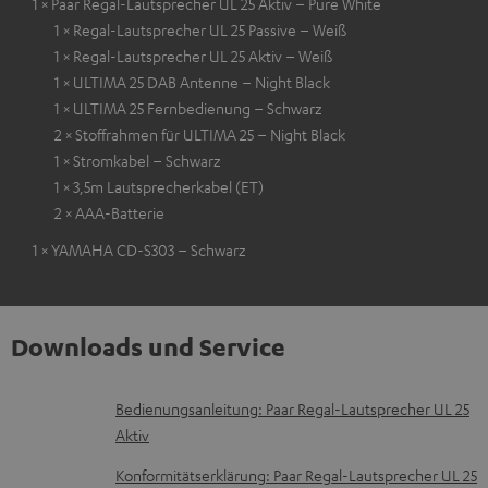
1 × Paar Regal-Lautsprecher UL 25 Aktiv – Pure White
1 × Regal-Lautsprecher UL 25 Passive – Weiß
1 × Regal-Lautsprecher UL 25 Aktiv – Weiß
1 × ULTIMA 25 DAB Antenne – Night Black
1 × ULTIMA 25 Fernbedienung – Schwarz
2 × Stoffrahmen für ULTIMA 25 – Night Black
1 × Stromkabel – Schwarz
1 × 3,5m Lautsprecherkabel (ET)
2 × AAA-Batterie
1 × YAMAHA CD-S303 – Schwarz
Downloads und Service
D
Bedienungsanleitung: Paar Regal-Lautsprecher UL 25
Aktiv
o
k
Konformitätserklärung: Paar Regal-Lautsprecher UL 25