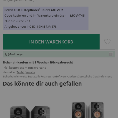
1
Gratis USB-C Kopfhörer
Teufel MOVE 2
Code kopieren und im Warenkorb einlösen.
MOV-T4S
Nur für kurze Zeit
Angebot endet in
0
1
D
:
1
9
H
:
5
7
M
:
5
6
S
IN DEN WARENKORB
Auf Lager
Sicher einkaufen mit 8 Wochen Rückgaberecht
inkl. kostenlosem
Rückversand
Hersteller:
Teufel
,
Yamaha
Sicherheitshinweise
Ersatzteile
Reparaturen
Software-Updates
Gesetzliche Gewährleistung
Das könnte dir auch gefallen