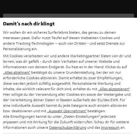
a
n
Kategorien
Damit‘s nach dir klingt
m
Wir wollen dir ein sicheres Surferlebnis bieten, das genau zu deinen
HEIMKINO
e
Unternehmen
Interessen passt. Dafür nutzt Teufel auf diesen Webseiten Cookies und
andere Tracking-Technologien – auch von Dritten - und setzt Dienste zur
l
HEIMKINO-KOMPLETTANLAGEN
Personalisierung ein.
SUPPORT
d
Teufel Onlineshops
Mit Cookies verarbeiten wir und andere Marketingpartner Daten von dir und
lernen, was dir gefällt - durch dein Verhalten auf unserer Website und
SOUNDBARS
u
KARRIERE
Informationen von deinem Endgerät. Du hast es in der Hand: Klickst du auf
DEUTSCHLAND
n
„Alles ablehnen“
bestätigst du unsere Grundeinstellung, bei der wir nur
STEREO
erforderliche Cookies aktivieren. Damit erhältst du zwar Empfehlungen,
PRESSE & MARKETING
g
diese werden jedoch zufällig ausgewählt. Personalisierte Werbung und
ÖSTERREICH
SMART HOME
Inhalte, die wirklich relevant für dich sind, erhältst du mit
„Alles akzeptieren“
.
GESCHÄFTSKUNDEN
Hier willigst du der Verwendung aller Cookies ein sowie der Weitergabe und
der Verarbeitung deiner Daten in Staaten außerhalb der EU/des EWR. Für
SCHWEIZ
BLUETOOTH-LAUTSPRECHER
PARTNERPROGRAMM
eine individuelle Auswahl kannst du jede Kategorie auch einzeln aktivieren
bzw. deaktivieren und mit
„Auswahl übernehmen“
bestätigen.
KOPFHÖRER
Alle Einwilligungen kannst du unter „Daten-Einstellungen“ jederzeit
NIEDERLANDE
BLOG
anpassen und mit Wirkung für die Zukunft widerrufen. Schau dir für weitere
Informationen auch unsere
Datenschutzerklärung
und das
Impressum
an.
BLUETOOTH-KOPFHÖRER
NEWSLETTER
BELGIEN