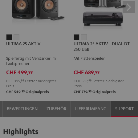
ULTIMA
ULTIMA
ULTIMA
ULTIMA
ULTIMA 25 AKTIV
ULTIMA 25 AKTIV + DUAL DT
25
25
25
25
250 USB
AKTIV
AKTIV
AKTIV
AKTIV
Spielfertig mit Verstärker im
Mit Plattenspieler
Night
Pure
+
+
Lautsprecher
Black
White
DUAL
DUAL
CHF 499,
CHF 689,
99
99
DT
DT
CHF 399,
99
Letzter niedrigster
CHF 589,
99
Letzter niedrigster
250
250
Preis
Preis
USB
USB
99
99
CHF 549,
Originalpreis
CHF 779,
Originalpreis
Night
Pure
Black
White
BEWERTUNGEN
ZUBEHÖR
LIEFERUMFANG
SUPPORT
Highlights