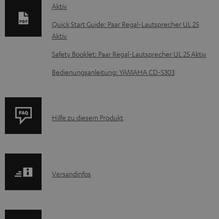
Aktiv
u
m
Quick Start Guide: Paar Regal-Lautsprecher UL 25
Aktiv
e
n
Safety Booklet: Paar Regal-Lautsprecher UL 25 Aktiv
t
Bedienungsanleitung: YAMAHA CD-S303
e
z
u
P
Hilfe zu diesem Produkt
m
r
H
o
e
d
r
I
Versandinfos
u
u
n
k
n
f
t
t
o