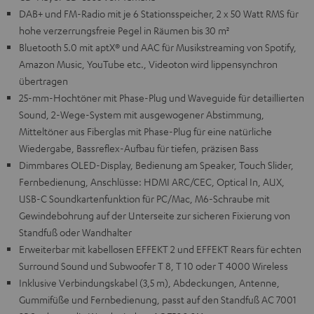
DAB+ und FM-Radio mit je 6 Stationsspeicher, 2 x 50 Watt RMS für
hohe verzerrungsfreie Pegel in Räumen bis 30 m²
Bluetooth 5.0 mit aptX® und AAC für Musikstreaming von Spotify,
Amazon Music, YouTube etc., Videoton wird lippensynchron
übertragen
25-mm-Hochtöner mit Phase-Plug und Waveguide für detaillierten
Sound, 2-Wege-System mit ausgewogener Abstimmung,
Mitteltöner aus Fiberglas mit Phase-Plug für eine natürliche
Wiedergabe, Bassreflex-Aufbau für tiefen, präzisen Bass
Dimmbares OLED-Display, Bedienung am Speaker, Touch Slider,
Fernbedienung, Anschlüsse: HDMI ARC/CEC, Optical In, AUX,
USB-C Soundkartenfunktion für PC/Mac, M6-Schraube mit
Gewindebohrung auf der Unterseite zur sicheren Fixierung von
Standfuß oder Wandhalter
Erweiterbar mit kabellosen EFFEKT 2 und EFFEKT Rears für echten
Surround Sound und Subwoofer T 8, T 10 oder T 4000 Wireless
Inklusive Verbindungskabel (3,5 m), Abdeckungen, Antenne,
Gummifüße und Fernbedienung, passt auf den Standfuß AC 7001