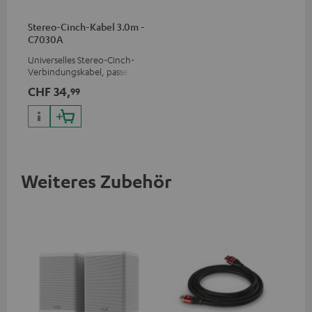
Stereo-Cinch-Kabel 3.0m -
C7030A
Universelles Stereo-Cinch-
Verbindungskabel, passend
für alle Geräte mit Cinch-
CHF 34,
99
Buchsen
Weiteres Zubehör