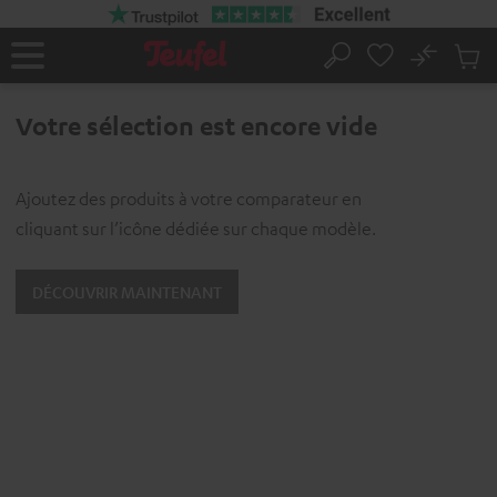
ERS LE
ONTENU
No
Sau
Page
Rechercher
Produi
d’accueil
du
Votre sélection est encore vide
panier
Ajoutez des produits à votre comparateur en
cliquant sur l’icône dédiée sur chaque modèle.
DÉCOUVRIR MAINTENANT