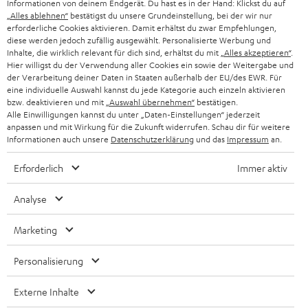
Informationen von deinem Endgerät. Du hast es in der Hand: Klickst du auf
„Alles ablehnen“
bestätigst du unsere Grundeinstellung, bei der wir nur
erforderliche Cookies aktivieren. Damit erhältst du zwar Empfehlungen,
diese werden jedoch zufällig ausgewählt. Personalisierte Werbung und
Inhalte, die wirklich relevant für dich sind, erhältst du mit
„Alles akzeptieren“
.
Hier willigst du der Verwendung aller Cookies ein sowie der Weitergabe und
der Verarbeitung deiner Daten in Staaten außerhalb der EU/des EWR. Für
eine individuelle Auswahl kannst du jede Kategorie auch einzeln aktivieren
bzw. deaktivieren und mit
„Auswahl übernehmen“
bestätigen.
Alle Einwilligungen kannst du unter „Daten-Einstellungen“ jederzeit
anpassen und mit Wirkung für die Zukunft widerrufen. Schau dir für weitere
Informationen auch unsere
Datenschutzerklärung
und das
Impressum
an.
Erforderlich
Immer aktiv
JUSQU'À -
CHF 45
Analyse
Marketing
I
Choisissez votre bon d'achat !
Personalisierung
Inscrivez-vous à la newsletter et recevez jusqu'à
n
CHF 45 de remise.
Externe Inhalte
s