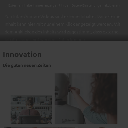
Externe Inhalte immer anzeigen? In den Daten‑Einstellungen aktivieren
YouTube-/Vimeo-Videos sind externe Inhalte. Der externe
Inhalt kann hier mit nur einem Klick angezeigt werden. Mit
dem Anklicken des Inhalts wird zugestimmt, dass externe
Inhalte angezeigt werden. Dabei können
personenbezogene Daten an Drittplattformen übermittelt
Innovation
werden.
Weitere Informationen sind in der
Datenschutzerklärung unter I zu finden
.
Die guten neuen Zeiten