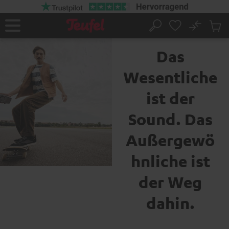
ZUM
NHALT
RINGEN
No
Abs
Die Marke Teufel
Startseite
Suche
Artike
im
Das
Waren
Wesentliche
ist der
Sound. Das
Außergewö
hnliche ist
der Weg
dahin.