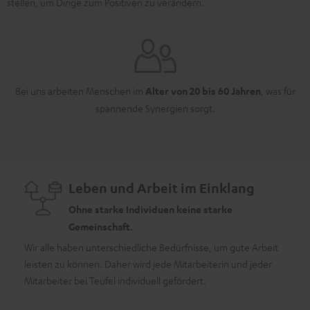
stellen, um Dinge zum Positiven zu verändern.
Bei uns arbeiten Menschen im
Alter von 20 bis 60 Jahren
, was für
spannende Synergien sorgt.
Leben und Arbeit im Einklang
Ohne starke Individuen keine starke
Gemeinschaft.
Wir alle haben unterschiedliche Bedürfnisse, um gute Arbeit
leisten zu können. Daher wird jede Mitarbeiterin und jeder
Als U
Mitarbeiter bei Teufel individuell gefördert.
Veran
auch e