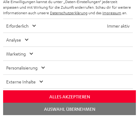
Alle Einwilligungen kannst du unter „Daten-Einstellungen“ jederzeit
KOPFHÖRER
anpassen und mit Wirkung für die Zukunft widerrufen. Schau dir für weitere
NIEDERLANDE
BLOG
Informationen auch unsere
Datenschutzerklärung
und das
Impressum
an.
BLUETOOTH-KOPFHÖRER
NEWSLETTER
BELGIEN
Erforderlich
Immer aktiv
STEREOANLAGEN
STORES
Analyse
FRANKREICH
LAUTSPRECHER
DEINE VORTEILE BEI TEUFEL
Marketing
POLEN
ULTIMA-SERIE
TEUFEL STORY
Personalisierung
IN-EAR-KOPFHÖRER
SPANIEN
UNSER MANAGEMENT
Externe Inhalte
FANSHOP
Technische Änderungen, Tippfehler und Irrtum vorbehalten. Das auf unseren
NACHHALTIGKEIT
ITALIEN
ALLES AKZEPTIEREN
Fotos abgebildete Zubehör ist nicht im Lieferumfang enthalten. Etwaige
NEUHEITEN
Entsorgungsgebühren für Batterien sind im Preis inbegriffen.
UNSERE WERTE
Chat
AUSWAHL ÜBERNEHMEN
USA
starten
©2026 Lautsprecher Teufel GmbH - All rights reserved.
BILDUNGSRABATT
WEITERE LÄNDER
Impressum
AGB
Datenschutz
Daten-Einstellungen
EU Data Act
BARRIEREFREIHEIT
Vertrag widerrufen