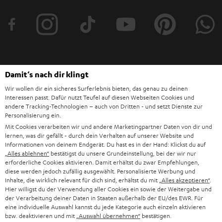
t
e
r
a
n
Damit‘s nach dir klingt
Kategorien
m
Wir wollen dir ein sicheres Surferlebnis bieten, das genau zu deinen
Interessen passt. Dafür nutzt Teufel auf diesen Webseiten Cookies und
HEIMKINO
e
Unternehmen
andere Tracking-Technologien – auch von Dritten - und setzt Dienste zur
l
Personalisierung ein.
HEIMKINO-KOMPLETTANLAGEN
Mit Cookies verarbeiten wir und andere Marketingpartner Daten von dir und
SUPPORT
d
Teufel Onlineshops
lernen, was dir gefällt - durch dein Verhalten auf unserer Website und
SOUNDBARS
Informationen von deinem Endgerät. Du hast es in der Hand: Klickst du auf
u
KARRIERE
„Alles ablehnen“
bestätigst du unsere Grundeinstellung, bei der wir nur
DEUTSCHLAND
n
erforderliche Cookies aktivieren. Damit erhältst du zwar Empfehlungen,
STEREO
PRESSE & MARKETING
diese werden jedoch zufällig ausgewählt. Personalisierte Werbung und
g
Inhalte, die wirklich relevant für dich sind, erhältst du mit
„Alles akzeptieren“
.
ÖSTERREICH
SMART HOME
Hier willigst du der Verwendung aller Cookies ein sowie der Weitergabe und
GESCHÄFTSKUNDEN
der Verarbeitung deiner Daten in Staaten außerhalb der EU/des EWR. Für
eine individuelle Auswahl kannst du jede Kategorie auch einzeln aktivieren
SCHWEIZ
BLUETOOTH-LAUTSPRECHER
PARTNERPROGRAMM
bzw. deaktivieren und mit
„Auswahl übernehmen“
bestätigen.