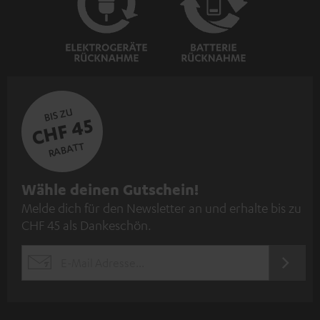
BIS ZU
CHF 45
RABATT
N
Wähle deinen Gutschein!
Melde dich für den Newsletter an und erhalte bis zu
e
CHF 45 als Dankeschön.
w
s
JETZT
EMAIL
l
ANME
WIDGET
e
t