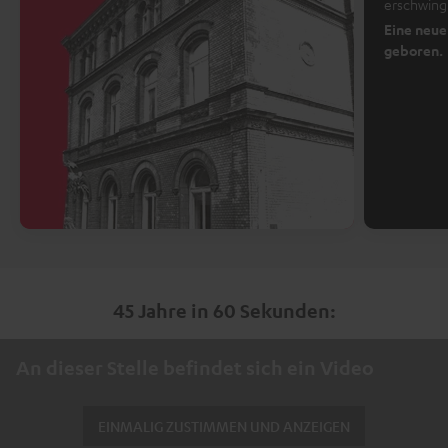
erschwingl
Eine neue
geboren.
45 Jahre in 60 Sekunden:
An dieser Stelle befindet sich ein Video
EINMALIG ZUSTIMMEN UND ANZEIGEN