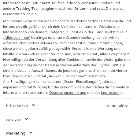
Interessen passt. Dafür nutzt Teufel auf diesen Webseiten Cookies und
Erlebe unsere Produkte hautnah und lass dich persönlich
andere Tracking-Technologien – auch von Dritten - und setzt Dienste zur
im Store beraten.
Personalisierung ein.
Mit Cookies verarbeiten wir und andere Marketingpartner Daten von dir und
lernen, was dir gefällt - durch dein Verhalten auf unserer Website und
Informationen von deinem Endgerät. Du hast es in der Hand: Klickst du auf
„Alles ablehnen“
bestätigst du unsere Grundeinstellung, bei der wir nur
erforderliche Cookies aktivieren. Damit erhältst du zwar Empfehlungen,
diese werden jedoch zufällig ausgewählt. Personalisierte Werbung und
Inhalte, die wirklich relevant für dich sind, erhältst du mit
„Alles akzeptieren“
.
Hier willigst du der Verwendung aller Cookies ein sowie der Weitergabe und
der Verarbeitung deiner Daten in Staaten außerhalb der EU/des EWR. Für
eine individuelle Auswahl kannst du jede Kategorie auch einzeln aktivieren
bzw. deaktivieren und mit
„Auswahl übernehmen“
bestätigen.
Alle Einwilligungen kannst du unter „Daten-Einstellungen“ jederzeit
anpassen und mit Wirkung für die Zukunft widerrufen. Schau dir für weitere
Informationen auch unsere
Datenschutzerklärung
und das
Impressum
an.
BIS ZU
CHF 45
Erforderlich
Immer aktiv
RABATT
Analyse
N
Wähle deinen Gutschein!
Marketing