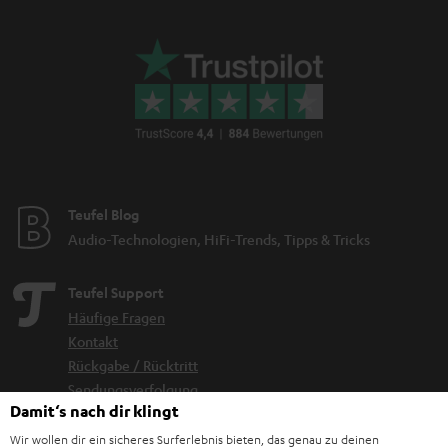
Teufel Blog
Audio-Technologien, HiFi-Trends, Tipps & Tricks
Teufel Support
Häufige Fragen
Kontakt
Rückgabe / Rücktritt
Sendungsverfolgung
Damit‘s nach dir klingt
Wir wollen dir ein sicheres Surferlebnis bieten, das genau zu deinen
Store Finder