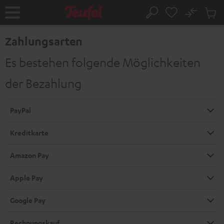
ZUM
NHALT
No
Abs
Startseite
Suche
RINGEN
Artike
im
Zahlungsarten
Waren
Es bestehen folgende Möglichkeiten
der Bezahlung
PayPal
Kreditkarte
Amazon Pay
Apple Pay
Google Pay
Rechnungskauf