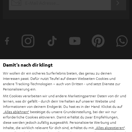
JETZT
EMAIL
l
ANME
WIDGET
e
t
t
e
r
a
Damit‘s nach dir klingt
n
Kategorien
Wir wollen dir ein sicheres Surferlebnis bieten, das genau zu deinen
m
Interessen passt. Dafür nutzt Teufel auf diesen Webseiten Cookies und
andere Tracking-Technologien – auch von Dritten - und setzt Dienste zur
HEIMKINO
e
Unternehmen
Personalisierung ein.
l
Mit Cookies verarbeiten wir und andere Marketingpartner Daten von dir und
HEIMKINO-KOMPLETTANLAGEN
lernen, was dir gefällt - durch dein Verhalten auf unserer Website und
SUPPORT
d
Teufel Onlineshops
Informationen von deinem Endgerät. Du hast es in der Hand: Klickst du auf
SOUNDBARS
„Alles ablehnen“
bestätigst du unsere Grundeinstellung, bei der wir nur
u
KARRIERE
erforderliche Cookies aktivieren. Damit erhältst du zwar Empfehlungen,
DEUTSCHLAND
n
diese werden jedoch zufällig ausgewählt. Personalisierte Werbung und
STEREO
PRESSE & MARKETING
Inhalte, die wirklich relevant für dich sind, erhältst du mit
„Alles akzeptieren“
.
g