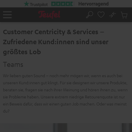
ZUM
NHALT
RINGEN
No
Abs
Startseite
Suche
Artike
im
Customer Centricity & Services –
Waren
Zufriedene Kund:innen sind unser
größtes Lob
Teams
Wir lieben guten Sound – noch mehr mögen wir, wenn es auch bei
unseren Kund:innen gut klingt. Für sie designen wir unsere Produkte,
beraten sie, fragen sie nach ihrer Meinung und hören ihnen zu, wenn
sie Probleme haben. Unsere extrem niedrige Retourenquote ist nur
ein Beweis dafür, dass wir einen guten Job machen. Oder was meinst
du?