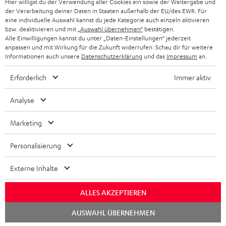
Hier willigst du der Verwendung aller Cookies ein sowie der Weitergabe und
ÖSTERREICH
SMART HOME
der Verarbeitung deiner Daten in Staaten außerhalb der EU/des EWR. Für
GESCHÄFTSKUNDEN
eine individuelle Auswahl kannst du jede Kategorie auch einzeln aktivieren
bzw. deaktivieren und mit
„Auswahl übernehmen“
bestätigen.
SCHWEIZ
BLUETOOTH-LAUTSPRECHER
PARTNERPROGRAMM
Alle Einwilligungen kannst du unter „Daten-Einstellungen“ jederzeit
anpassen und mit Wirkung für die Zukunft widerrufen. Schau dir für weitere
KOPFHÖRER
Informationen auch unsere
Datenschutzerklärung
und das
Impressum
an.
NIEDERLANDE
BLOG
BLUETOOTH-KOPFHÖRER
Erforderlich
Immer aktiv
NEWSLETTER
BELGIEN
STEREOANLAGEN
Analyse
STORES
FRANKREICH
LAUTSPRECHER
Marketing
DEINE VORTEILE BEI TEUFEL
POLEN
ULTIMA-SERIE
Personalisierung
TEUFEL STORY
IN-EAR-KOPFHÖRER
Externe Inhalte
SPANIEN
UNSER MANAGEMENT
FANSHOP
Technische Änderungen, Tippfehler und Irrtum vorbehalten. Das auf unseren
ALLES AKZEPTIEREN
NACHHALTIGKEIT
ITALIEN
Fotos abgebildete Zubehör ist nicht im Lieferumfang enthalten. Etwaige
NEUHEITEN
Chat
AUSWAHL ÜBERNEHMEN
Entsorgungsgebühren für Batterien sind im Preis inbegriffen.
UNSERE WERTE
starten
USA