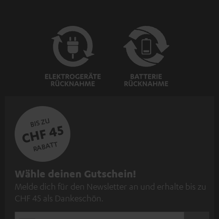
BIS ZU
CHF 45
RABATT
N
Wähle deinen Gutschein!
Melde dich für den Newsletter an und erhalte bis zu
e
CHF 45 als Dankeschön.
w
s