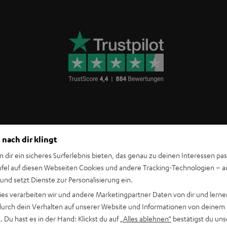
Teufel Support
 nach dir klingt
icks
Häufige Fragen
Kontakt
n dir ein sicheres Surferlebnis bieten, das genau zu deinen Interessen pas
Rückgabe / Rücktritt
ufel auf diesen Webseiten Cookies und andere Tracking-Technologien – 
Sendungsverfolgung
 und setzt Dienste zur Personalisierung ein.
ies verarbeiten wir und andere Marketingpartner Daten von dir und lernen
- durch dein Verhalten auf unserer Website und Informationen von deinem
 Du hast es in der Hand: Klickst du auf
„Alles ablehnen“
bestätigst du uns