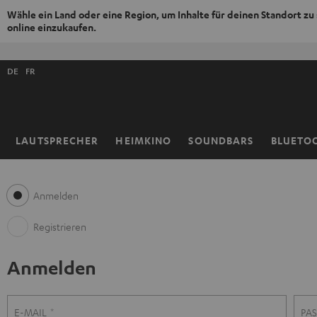
Wähle ein Land oder eine Region, um Inhalte für deinen Standort zu
online einzukaufen.
ZUM
NHALT
Shopsprache
RINGEN
DE
FR
auswählen
LAUTSPRECHER
HEIMKINO
SOUNDBARS
BLUETO
Startseite
Anmelden
Registrieren
Anmelden
R
A
E-MAIL
PA