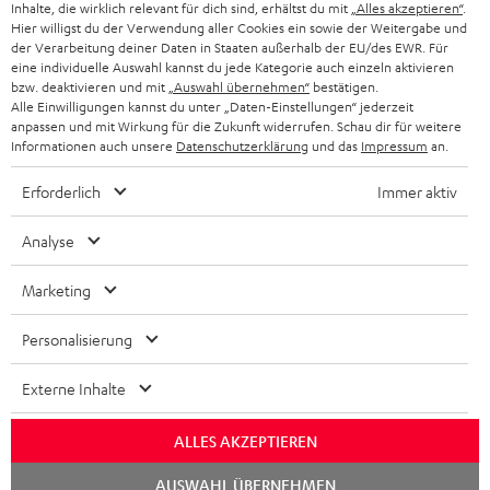
ANME
Inhalte, die wirklich relevant für dich sind, erhältst du mit
„Alles akzeptieren“
.
WIDGET
e
Hier willigst du der Verwendung aller Cookies ein sowie der Weitergabe und
der Verarbeitung deiner Daten in Staaten außerhalb der EU/des EWR. Für
t
eine individuelle Auswahl kannst du jede Kategorie auch einzeln aktivieren
bzw. deaktivieren und mit
„Auswahl übernehmen“
bestätigen.
t
Alle Einwilligungen kannst du unter „Daten-Einstellungen“ jederzeit
e
anpassen und mit Wirkung für die Zukunft widerrufen. Schau dir für weitere
Informationen auch unsere
Datenschutzerklärung
und das
Impressum
an.
r
a
Erforderlich
Immer aktiv
n
Kategorien
Analyse
m
HEIMKINO
e
Marketing
Unternehmen
l
HEIMKINO-KOMPLETTANLAGEN
Personalisierung
SUPPORT
d
Teufel Onlineshops
SOUNDBARS
u
Externe Inhalte
KARRIERE
DEUTSCHLAND
n
STEREO
ALLES AKZEPTIEREN
PRESSE & MARKETING
g
ÖSTERREICH
SMART HOME
Chat
AUSWAHL ÜBERNEHMEN
GESCHÄFTSKUNDEN