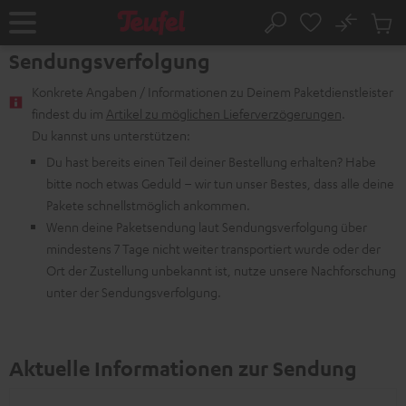
ZUM
NHALT
No
Abs
Startseite
Suche
RINGEN
Artike
Sendungsverfolgung
im
Waren
Konkrete Angaben / Informationen zu Deinem Paketdienstleister
findest du im
Artikel zu möglichen Lieferverzögerungen
.
Du kannst uns unterstützen:
Du hast bereits einen Teil deiner Bestellung erhalten? Habe
bitte noch etwas Geduld – wir tun unser Bestes, dass alle deine
Pakete schnellstmöglich ankommen.
Wenn deine Paketsendung laut Sendungsverfolgung über
mindestens 7 Tage nicht weiter transportiert wurde oder der
Ort der Zustellung unbekannt ist, nutze unsere Nachforschung
unter der Sendungsverfolgung.
Aktuelle Informationen zur Sendung