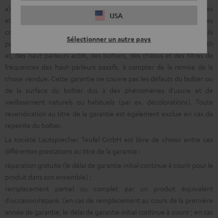
a) Nous vous accordons une garantie de 2 ans pour l'absence de vices
USA
et le bon fonctionnement des appareils électroniques, des
composants électriques et des pièces électriques, des appareils
Sélectionner un autre pays
portables, des casques, des appareils de streaming et/ou Bluetooth
et, des haut-parleurs actifs, des boîtiers, des châssis et des filtres de
fréquences des haut-parleurs passifs, à compter de la remise de la
chose vendue. Cette garantie ne couvre pas les défauts du boîtier ou
de la surface du boîtier dus à des phénomènes d'usure et de
vieillissement naturels ou habituels (par ex. décolorations). Toute
revendication au titre de la garantie est également exclue en cas de
repeinte du boîtier.
La société Lautsprecher Teufel GmbH est libre de choisir entre ces
différentes prestations au titre de la garantie :
réparation gratuite (le délai de garantie initial continue à courir pour le
produit dans son ensemble) ;
remplacement partiel ou complet par un produit équivalent
d'occasion/réparé. (en cas de remplacement au cours de la première
année de garantie, le délai de garantie initial continue à courir ; en cas