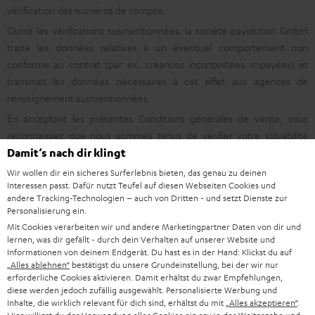
vérification des numéros de compte.
Outre les vérifications susmentionnées, la société payolution GmbH
traite les données relatives à un éventuel comportement non
conforme au contrat (par ex. créances incontestées impayées) et
transmet les données nécessaires à cet effet aux agences de
renseignement susmentionnées
En acceptant les présentes Conditions générales de vente, vous
reconnaissez que nous sommes tenus de vérifier votre solvabilité
conformément aux dispositions légales relatives aux aides au
Damit‘s nach dir klingt
financement entre professionnels et consommateurs.
Wir wollen dir ein sicheres Surferlebnis bieten, das genau zu deinen
Interessen passt. Dafür nutzt Teufel auf diesen Webseiten Cookies und
Vous acceptez expressément que, dans le cas d'un achat sur facture
andere Tracking-Technologien – auch von Dritten - und setzt Dienste zur
nous puissions transmettre à la société payolution GmbH des
Personalisierung ein.
données sur les détails de l'opération de paiement correspondante
Mit Cookies verarbeiten wir und andere Marketingpartner Daten von dir und
(vos données à caractère personnel, le prix de vente, les conditions
lernen, was dir gefällt - durch dein Verhalten auf unserer Website und
Informationen von deinem Endgerät. Du hast es in der Hand: Klickst du auf
de l'opération de paiement) et les conditions contractuelles de cette
„Alles ablehnen“
bestätigst du unsere Grundeinstellung, bei der wir nur
opération de paiement.
erforderliche Cookies aktivieren. Damit erhältst du zwar Empfehlungen,
diese werden jedoch zufällig ausgewählt. Personalisierte Werbung und
En cas de cession de la créance portant sur le paiement du prix de
Inhalte, die wirklich relevant für dich sind, erhältst du mit
„Alles akzeptieren“
.
vente, la banque à laquelle la créance a été cédée se chargera de