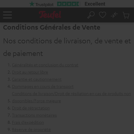
ERS LE
ONTENU
No
Sau
Page
Rechercher
Produi
d’accueil
Conditions Générales de Vente
du
panier
Nos conditions de livraison, de vente et
de paiement
Généralités et conclusion du contrat
Droit au retour libre
Garantie et cautionnement
Dommages en cours de transport
Conditions de livraison/Droit de résiliation en cas de produits non
disponibles/Force majeure
Droit de rétractation
Transactions monétaires
Frais d’expédition
Réserve de propriété