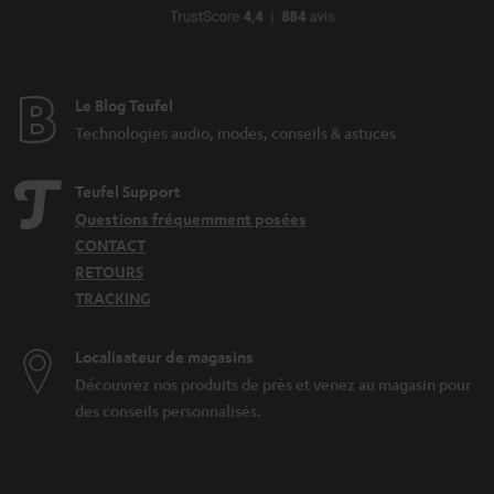
a
i
n
o
t
n
i
Le Blog Teufel
e
Technologies audio, modes, conseils & astuces
Teufel Support
Questions fréquemment posées
CONTACT
RETOURS
TRACKING
Localisateur de magasins
Découvrez nos produits de près et venez au magasin pour
des conseils personnalisés.