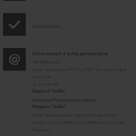
n
e
f
n
o
t
I
Garantie légale
r
s
n
m
t
f
a
é
o
D
Votre conseil d'achat personnalisé
t
l
r
é
+41 435084083
i
é
Lundi-vendredi de 09:00 à 17:00 ; fermé le samedi,
m
t
o
c
dimanche
a
a
n
h
et jours fériés.
t
i
s
a
Support Teufel
i
l
r
Questions fréquemment posées
r
Magasin Teufel
o
s
e
g
Faites l’expérience de nos produits de près et
n
c
l
e
laissez-vous conseiller personnellement dans nos
s
o
a
a
magasins.
r