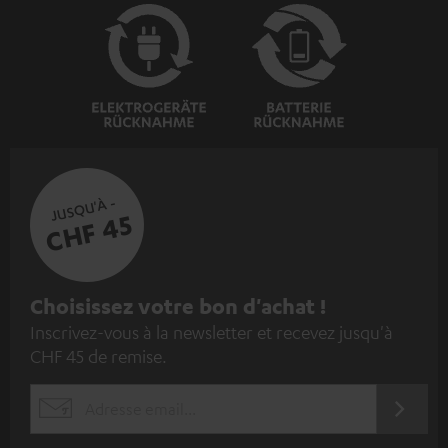
JUSQU'À -
CHF 45
I
Choisissez votre bon d'achat !
Inscrivez-vous à la newsletter et recevez jusqu'à
n
CHF 45 de remise.
s
c
S'ABO
EMAIL
r
WIDGET