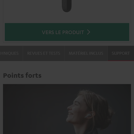
VERS LE PRODUIT
CHNIQUES
REVUES ET TESTS
MATÉRIEL INCLUS
SUPPORT
Points forts