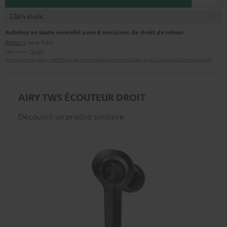
En stock
Achetez en toute sérénité avec 8 semaines de droit de retour
Retours
sans frais
Fabricant:
Teufel
Consignes de sécurité
Pièces de rechange
Réparations
Mises à jour logiciel
Garantie légale
AIRY TWS ÉCOUTEUR DROIT
Découvrir un produit similaire