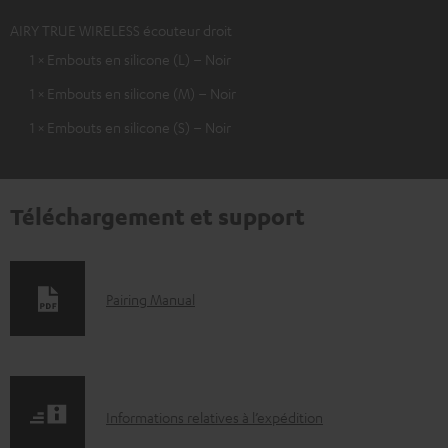
AIRY TRUE WIRELESS écouteur droit
1 × Embouts en silicone (L) – Noir
1 × Embouts en silicone (M) – Noir
1 × Embouts en silicone (S) – Noir
Téléchargement et support
D
Pairing Manual
o
c
u
I
m
Informations relatives à l’expédition