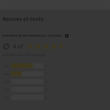
Revues et tests
Evaluations de nos client(e)s pour ce produit.
4.67
(4.67 de 5 pour 3 Evaluations)
5
2
4
1
3
0
2
0
1
0