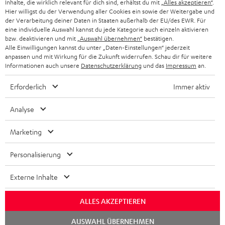
Inhalte, die wirklich relevant für dich sind, erhältst du mit
„Alles akzeptieren“
.
s
SUISSE
BLUETOOTH
Hier willigst du der Verwendung aller Cookies ein sowie der Weitergabe und
BLOG
l
der Verarbeitung deiner Daten in Staaten außerhalb der EU/des EWR. Für
CASQUES AUDIO
eine individuelle Auswahl kannst du jede Kategorie auch einzeln aktivieren
e
PAYS-BAS
NEWSLETTER
bzw. deaktivieren und mit
„Auswahl übernehmen“
bestätigen.
Alle Einwilligungen kannst du unter „Daten-Einstellungen“ jederzeit
t
CASQUES BLUETOOTH AUDIO
anpassen und mit Wirkung für die Zukunft widerrufen. Schau dir für weitere
MAGASINS
BELGIQUE
t
Informationen auch unsere
Datenschutzerklärung
und das
Impressum
an.
SYSTEMES COMPLETS
e
AVANTAGES D’ACHAT
Erforderlich
Immer aktiv
FRANCE
r
HAUT PARLEURS
L’HISTOIRE DE TEUFEL
Analyse
POLOGNE
ULTIMA
MANAGEMENT
Marketing
ÉCOUTEURS INTRA-AURICULAIRES
ESPAGNE
DEVELOPPEMENT DURABLE
Personalisierung
Sous réserve de modifications techniques, de fautes de frappe et d’autres
FANSHOP
VALEURS
erreurs. Les accessoires figurant sur l’image ne font pas partie du contenu de
ITALIE
Externe Inhalte
livraison. D’éventuels frais d’élimination des batteries sont inclus dans le prix.
NOUVEAUTÉS
ACCESSIBILITÉ
USA
ALLES AKZEPTIEREN
©2026 Lautsprecher Teufel GmbH - Tous droits réservés.
Lancer
AUSWAHL ÜBERNEHMEN
Mentions légales
CGV
Politique de confidentialité