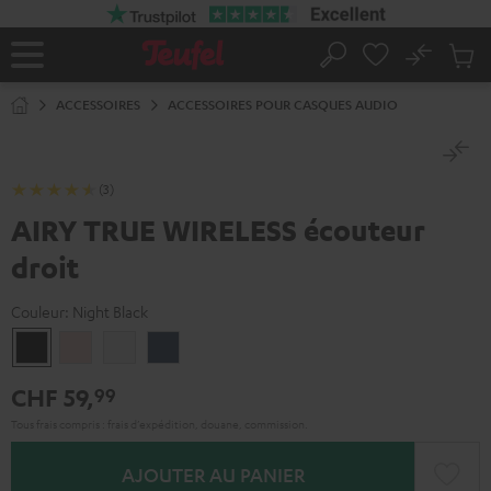
ERS LE
ONTENU
No
Sau
Page
Rechercher
Produi
d’accueil
du
ACCESSOIRES
ACCESSOIRES POUR CASQUES AUDIO
panier
(3)
AIRY TRUE WIRELESS écouteur
droit
Couleur:
Night Black
Night
Pale
Silver
Steel
Black
Gold
White
Blue
CHF 59,
99
Tous frais compris : frais d’expédition, douane, commission.
AJOUTER AU PANIER