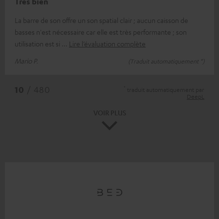
Très bien
La barre de son offre un son spatial clair ; aucun caisson de
basses n'est nécessaire car elle est très performante ; son
utilisation est si
Lire l’évaluation complète
Mario P.
(Traduit automatiquement *)
*
10
/ 480
traduit automatiquement par
DeepL
VOIR PLUS