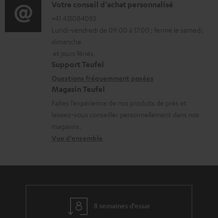
o
D
Votre conseil d'achat personnalisé
t
a
r
é
+41 435084083
i
r
Lundi-vendredi de 09:00 à 17:00 ; fermé le samedi,
m
t
o
g
dimanche
a
a
n
et jours fériés.
e
t
i
s
Support Teufel
a
i
l
r
Questions fréquemment posées
b
Magasin Teufel
o
s
e
l
Faites l’expérience de nos produits de près et
n
c
l
e
laissez-vous conseiller personnellement dans nos
s
o
a
magasins.
s
r
n
t
Vue d’ensemble
e
t
i
l
a
v
a
c
e
t
t
s
8 semaines d'essai
i
à