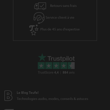
v
l
Retours sans frais
e
’
s
Service client à vie
e
à
x
Plus de 45 ans d'expertise
l
p
a
é
g
d
a
i
r
t
a
i
n
o
t
n
i
Le Blog Teufel
e
Technologies audio, modes, conseils & astuces