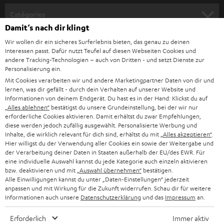
o
Catégories
u
Damit‘s nach dir klingt
HOME CINEMA
s
Société
Wir wollen dir ein sicheres Surferlebnis bieten, das genau zu deinen
Interessen passt. Dafür nutzt Teufel auf diesen Webseiten Cookies und
à
SYSTEMES COMPLETS HOME CINEMA
andere Tracking-Technologien – auch von Dritten - und setzt Dienste zur
SUPPORT
l
Personalisierung ein.
Boutiques en ligne Teufel
Mit Cookies verarbeiten wir und andere Marketingpartner Daten von dir und
BARRES DE SON
a
CARRIÈRE
lernen, was dir gefällt - durch dein Verhalten auf unserer Website und
ALLEMAGNE
n
Informationen von deinem Endgerät. Du hast es in der Hand: Klickst du auf
STEREO
„Alles ablehnen“
bestätigst du unsere Grundeinstellung, bei der wir nur
PRESSE
e
erforderliche Cookies aktivieren. Damit erhältst du zwar Empfehlungen,
AUTRICHE
SMART HOME
diese werden jedoch zufällig ausgewählt. Personalisierte Werbung und
w
B2B
Inhalte, die wirklich relevant für dich sind, erhältst du mit
„Alles akzeptieren“
.
s
Hier willigst du der Verwendung aller Cookies ein sowie der Weitergabe und
SUISSE
BLUETOOTH
der Verarbeitung deiner Daten in Staaten außerhalb der EU/des EWR. Für
BLOG
l
eine individuelle Auswahl kannst du jede Kategorie auch einzeln aktivieren
CASQUES AUDIO
bzw. deaktivieren und mit
„Auswahl übernehmen“
bestätigen.
e
PAYS-BAS
NEWSLETTER
Alle Einwilligungen kannst du unter „Daten-Einstellungen“ jederzeit
t
anpassen und mit Wirkung für die Zukunft widerrufen. Schau dir für weitere
CASQUES BLUETOOTH AUDIO
MAGASINS
Informationen auch unsere
Datenschutzerklärung
und das
Impressum
an.
BELGIQUE
t
SYSTEMES COMPLETS
e
Erforderlich
Immer aktiv
AVANTAGES D’ACHAT