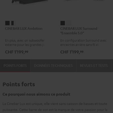
CINEBAR
CINEBAR
CINEBAR
CINEBAR
CINEBAR LUX Ambition
CINEBAR LUX Surround
LUX
LUX
LUX
LUX
"Ensemble 5.0"
Ambition
Ambition
Surround
Surround
En plus, avec un subwoofer
En configuration Surround avec
Noir
Noir
"Ensemble
"Ensemble
externe pour les grandes pièces
enceintes arrière sans fil et
/
5.0"
5.0"
caisson de basses intégré
CHF 1'199,
CHF 1'199,
99
99
Blanc
Noir
Blanc
POINTS FORTS
DONNÉES TECHNIQUES
REVUES ET TESTS
Points forts
Ce pourquoi nous aimons ce produit
La Cinebar Lux est unique, elle vient sans caisson de basses et toute
puissante. Cette barre de son est la marque de votre passion pour la