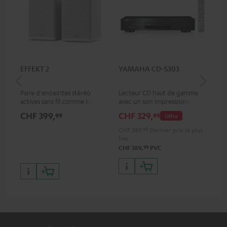
EFFEKT 2
YAMAHA CD-S303
Pan
DP
Paire d'enceintes stéréo
Lecteur CD haut de gamme
Lec
actives sans fil comme kit
avec un son impressionnant
ave
d'extension d'enceintes
et une finition de qualité
HDR
CHF 399,
CHF 329,
CH
99
99
Offre
arrière pour les systèmes
qua
Teufel appropriés
des
CHF 389,
99
Dernier prix le plus
bas
99
CHF 389,
PVC