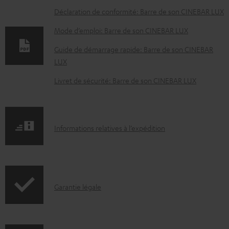
D
Déclaration de conformité: Barre de son CINEBAR LUX
o
Mode d’emploi: Barre de son CINEBAR LUX
c
Guide de démarrage rapide: Barre de son CINEBAR
u
LUX
m
Livret de sécurité: Barre de son CINEBAR LUX
e
n
t
I
Informations relatives à l’expédition
s
n
t
f
é
o
l
I
Garantie légale
r
é
n
m
c
f
a
h