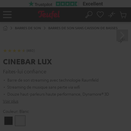
ERS LE
ONTENU
No
Sau
Page
Rechercher
Produi
d’accueil
du
BARRES DE SON
BARRES DE SON SANS CAISSON DE BASSES
panier
(480)
CINEBAR LUX
Faites-lui confiance
Barre de son streaming avec technologie Raumfeld
Streaming de musique sans perte via wifi
Douze haut-parleurs haute performance, Dynamore® 3D
Voir plus
Couleur:
Blanc
Noir
Blanc