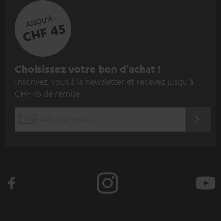
JUSQU'À -
CHF 45
I
Choisissez votre bon d'achat !
Inscrivez-vous à la newsletter et recevez jusqu'à
n
CHF 45 de remise.
s
c
S'ABO
EMAIL
r
WIDGET
i
v
e
z
-
v