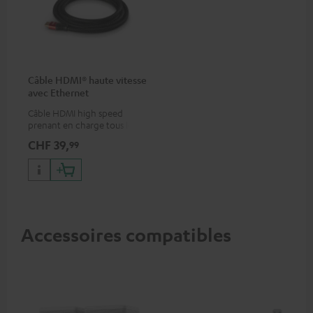
Câble HDMI® haute vitesse
avec Ethernet
Câble HDMI high speed
prenant en charge tous les
formats 2.0 comme 4K
CHF 39,
99
50/60p et 4K 3D
Accessoires compatibles