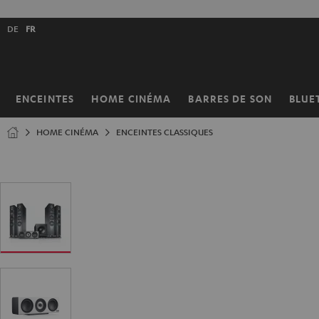
ERS LE
ONTENU
Choisissez
DE
FR
la
langue
de
la
ENCEINTES
HOME CINÉMA
BARRES DE SON
BLUE
Page
boutique
d’accueil
HOME CINÉMA
ENCEINTES CLASSIQUES