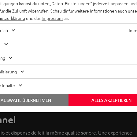
willigungen kannst du unter „Daten-Einstellungen“ jederzeit anpassen und
für die Zukunft widerrufen. Schau dir für weitere Informationen auch uns
utzerklärung
und das
Impressum
an.
rlich
Imme
e
ing
lisierung
 Inhalte
AUSWAHL ÜBERNEHMEN
ALLES AKZEPTIEREN
nnel
o et dispense de fait la même qualité sonore. Une expérience