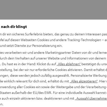
 nach dir klingt
n dir ein sicheres Surferlebnis bieten, das genau zu deinen Interessen pas
ufel auf diesen Webseiten Cookies und andere Tracking-Technologien – 
 und setzt Dienste zur Personalisierung ein.
ies verarbeiten wir und andere Marketingpartner Daten von dir und lernen
- durch dein Verhalten auf unserer Website und Informationen von deinem
 Du hast es in der Hand: Klickst du auf
„Alles ablehnen“
bestätigst du uns
tellung, bei der wir nur erforderliche Cookies aktivieren. Damit erhältst 
ngen, diese werden jedoch zufällig ausgewählt. Personalisierte Werbung
die wirklich relevant für dich sind, erhältst du mit
„Alles akzeptieren“
. Hier 
erwendung aller Cookies ein sowie der Weitergabe und der Verarbeitung 
 Staaten außerhalb der EU/des EWR. Für eine individuelle Auswahl kannst 
e auch einzeln aktivieren bzw. deaktivieren und mit
„Auswahl übernehme
+41 435084083
en.