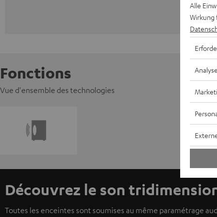
Alle Ein
Wirkung 
Datensch
Erforde
Fonctions
Analys
Vue d'ensemble des technologies
Market
Persona
Externe
Découvrez le son tridimensio
Toutes les enceintes sont soumises au même paramétrage audi