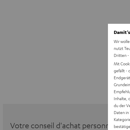
Damit‘s
Wir wolle
nutzt Te
Dritten -
Mit Cook
gefällt 
Endgerät.
Grundeins
Empfehlu
Inhalte, 
du der V
Daten in
Kategori
Votre conseil d'achat personnalisé
bestätig