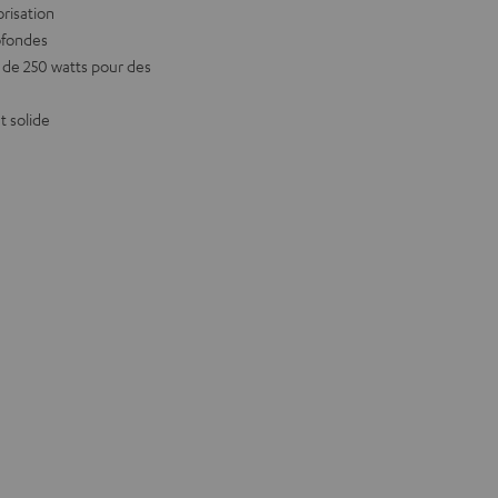
risation
ofondes
 de 250 watts pour des
t solide