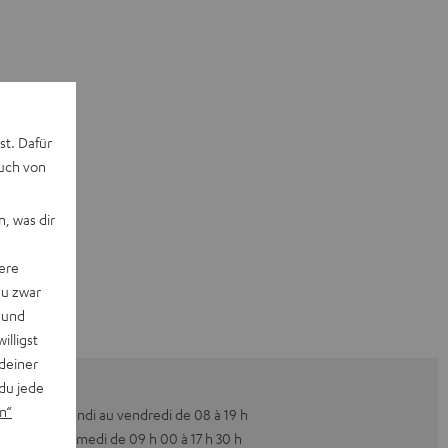
st. Dafür
auch von
, was dir
ere
du zwar
 und
willigst
deiner
du jede
n“
Du lundi au vendredi de 08 à 19 h
Le samedi de 09 h 00 à 17 h 30 h