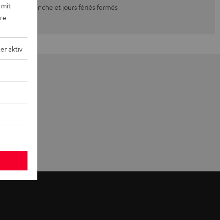
 mit
Dimanche et jours fériés fermés
ere
r aktiv