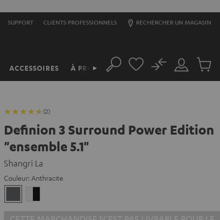
SUPPORT
CLIENTS PROFESSIONNELS
RECHERCHER UN MAGASIN
No
ACCESSOIRES
À PROPOS
►
Rechercher
Mon
Produit
compte
du
panier
(2)
Definion 3 Surround Power Edition
"ensemble 5.1"
Shangri La
Couleur:
Anthracite
Anthracite
Blanc
/
Noir
CETTE MARCHANDISE N’EST PAS LIVRABLE POUR LE