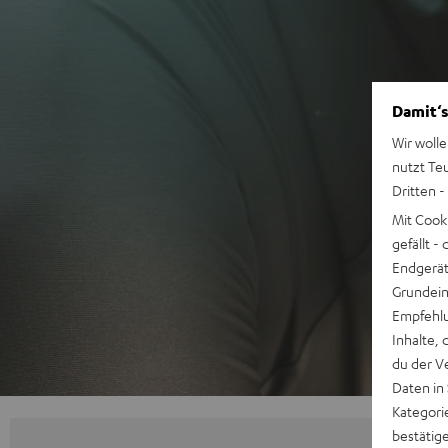
Damit‘s
Wir wolle
nutzt Te
Dritten -
Mit Cook
gefällt 
Endgerät.
Grundeins
Empfehlu
Inhalte, 
du der V
Daten in
Kategori
bestätig