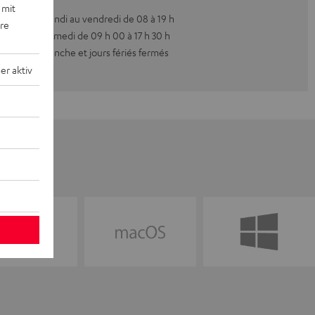
 mit
Du lundi au vendredi de 08 à 19 h
ere
Le samedi de 09 h 00 à 17 h 30 h
Dimanche et jours fériés fermés
r aktiv