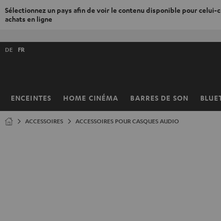
Sélectionnez un pays afin de voir le contenu disponible pour celui-ci
achats en ligne
ERS LE
ONTENU
Choisissez
DE
FR
la
langue
de
la
ENCEINTES
HOME CINÉMA
BARRES DE SON
BLUE
Page
boutique
d’accueil
ACCESSOIRES
ACCESSOIRES POUR CASQUES AUDIO