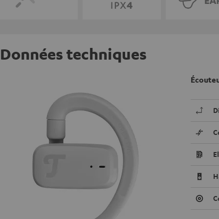
Données techniques
Écoute
D
C
E
H
C