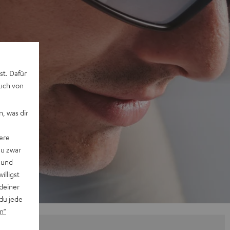
st. Dafür
auch von
, was dir
ere
du zwar
 und
willigst
deiner
du jede
n“