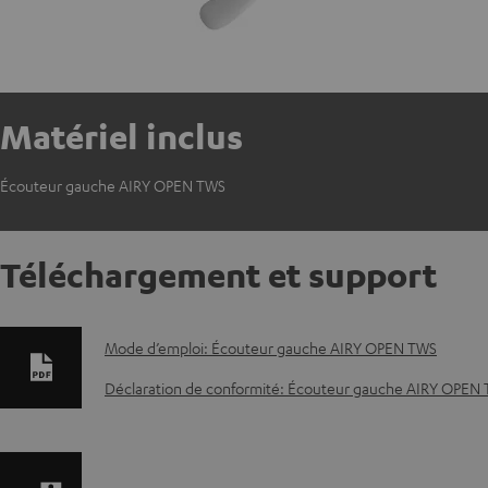
Matériel inclus
Écouteur gauche AIRY OPEN TWS
Téléchargement et support
D
Mode d’emploi: Écouteur gauche AIRY OPEN TWS
o
Déclaration de conformité: Écouteur gauche AIRY OPEN
c
u