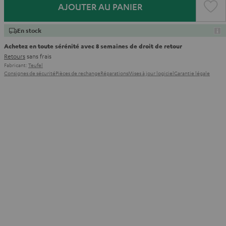
AJOUTER AU PANIER
En stock
Achetez en toute sérénité avec 8 semaines de droit de retour
Retours
sans frais
Fabricant:
Teufel
Consignes de sécurité
Pièces de rechange
Réparations
Mises à jour logiciel
Garantie légale