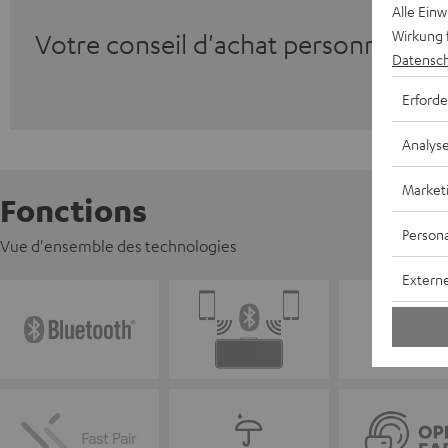
Alle Ein
Wirkung 
Votre conseil d'achat personnalisé
Datensch
Erforde
Analys
Market
Fonctions
Persona
Vue d'ensemble des technologies
Externe