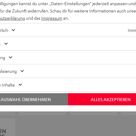
willigungen kannst du unter „Daten-Einstellungen“ jederzeit anpassen und
für die Zukunft widerrufen. Schau dir für weitere Informationen auch uns
+41 435084083
utzerklärung
und das
Impressum
an.
rlich
Imme
e
ing
lisierung
 Inhalte
AUSWAHL ÜBERNEHMEN
ALLES AKZEPTIEREN