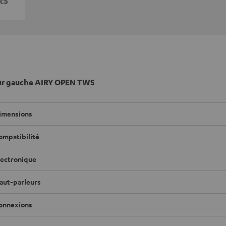
ur gauche AIRY OPEN TWS
imensions
ompatibilité
lectronique
aut-parleurs
onnexions