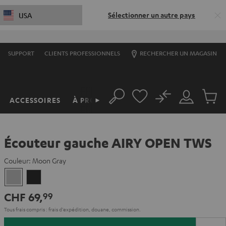
Sélectionner un autre pays
USA
SUPPORT
CLIENTS PROFESSIONNELS
RECHERCHER UN MAGASIN
No
ACCESSOIRES
À PROPOS
►
Rechercher
Mon
Produit
compte
du
panier
Écouteur gauche AIRY OPEN TWS
Couleur:
Moon Gray
Moon
Night
Gray
Black
CHF 69,
99
Tous frais compris : frais d’expédition, douane, commission.