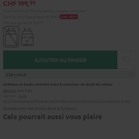
CHF 199,
99
Tous frais compris : frais d’expédition, douane, commission.
Dernier prix le plus bas
CHF 229,
99
CHF -30,
00
Prix d'origine
CHF 259,
99
AJOUTER AU PANIER
En stock
Achetez en toute sérénité avec 8 semaines de droit de retour
Retours
sans frais
Fabricant:
Teufel
Consignes de sécurité
Pièces de rechange
Réparations
Mises à jour logiciel
Garantie légale
Accessoires non inclus dans la livraison.
Cela pourrait aussi vous plaire