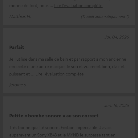
monde de foot, nous
Lire l’évaluation complète
Matthias H.
(Traduit automatiquement *)
Jul. 04, 2026
Parfait
Je l'utilise dans ma salle de bain et par rapport à mon ancienne
enceinte d'une autre marque, le son et vraiment bien, clair et
puissant et
Lire l’évaluation complète
jerome s.
Jun. 16, 2026
Petite « bombe sonore » au son correct
Très bonne qualité sonore. Finition impeccable. J'avais
auparavant un Sony XB43 et le MYND le surpasse tant en