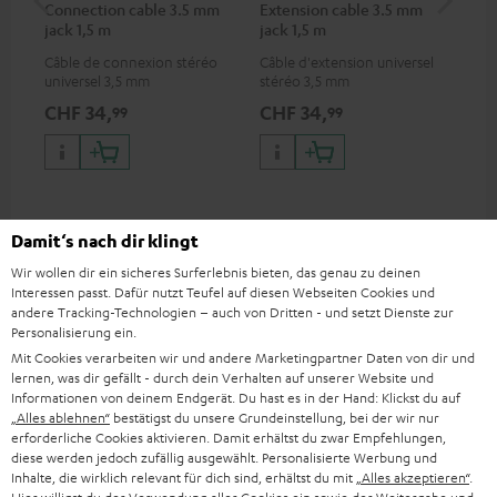
Connection cable 3.5 mm
Extension cable 3.5 mm
US
jack 1,5 m
jack 1,5 m
Câble de connexion stéréo
Câble d'extension universel
Cha
universel 3,5 mm
stéréo 3,5 mm
uni
pou
CHF 34,
CHF 34,
CH
99
99
por
iPh
And
app
Damit‘s nach dir klingt
Wir wollen dir ein sicheres Surferlebnis bieten, das genau zu deinen
Matériel inclus
Interessen passt. Dafür nutzt Teufel auf diesen Webseiten Cookies und
andere Tracking-Technologien – auch von Dritten - und setzt Dienste zur
Personalisierung ein.
MYND
Mit Cookies verarbeiten wir und andere Marketingpartner Daten von dir und
1 × Sangle MYND
lernen, was dir gefällt - durch dein Verhalten auf unserer Website und
Informationen von deinem Endgerät. Du hast es in der Hand: Klickst du auf
„Alles ablehnen“
bestätigst du unsere Grundeinstellung, bei der wir nur
erforderliche Cookies aktivieren. Damit erhältst du zwar Empfehlungen,
diese werden jedoch zufällig ausgewählt. Personalisierte Werbung und
Inhalte, die wirklich relevant für dich sind, erhältst du mit
„Alles akzeptieren“
.