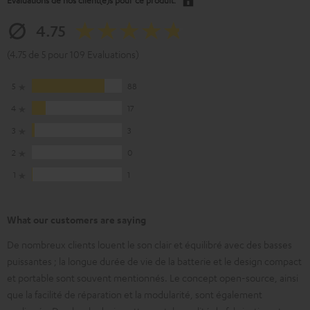
4.75
(4.75 de 5 pour 109 Evaluations)
5
88
4
17
3
3
2
0
1
1
What our customers are saying
De nombreux clients louent le son clair et équilibré avec des basses
puissantes ; la longue durée de vie de la batterie et le design compact
et portable sont souvent mentionnés. Le concept open-source, ainsi
que la facilité de réparation et la modularité, sont également