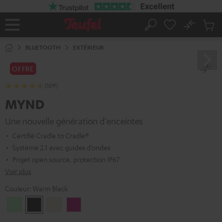
ERS LE
ONTENU
No
Sau
Page
Rechercher
Produi
d’accueil
du
BLUETOOTH
EXTÉRIEUR
panier
OFFRE
(109)
MYND
Une nouvelle génération d'enceintes
Certifié Cradle to Cradle®
Système 2.1 avec guides d’ondes
Projet open source, protection IP67
Voir plus
Couleur:
Warm Black
Light
Warm
Warm
Wild
Mint
Black
White
Berry