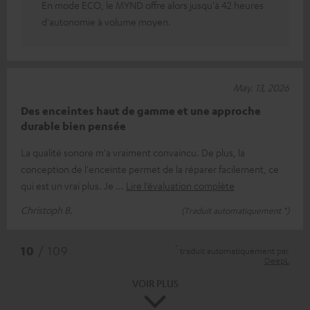
En mode ECO, le MYND offre alors jusqu'à 42 heures
d'autonomie à volume moyen.
May. 13, 2026
Des enceintes haut de gamme et une approche
durable bien pensée
La qualité sonore m'a vraiment convaincu. De plus, la
conception de l'enceinte permet de la réparer facilement, ce
qui est un vrai plus. Je
Lire l’évaluation complète
Christoph B.
(Traduit automatiquement *)
*
10
/ 109
traduit automatiquement par
DeepL
VOIR PLUS