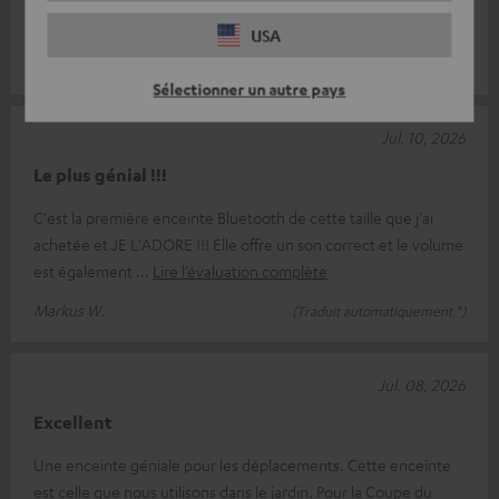
son est exce
Lire l’évaluation complète
USA
Mira B.
(Traduit automatiquement *)
Sélectionner un autre pays
Jul. 10, 2026
Le plus génial !!!
C'est la première enceinte Bluetooth de cette taille que j'ai
achetée et JE L'ADORE !!! Elle offre un son correct et le volume
est également
Lire l’évaluation complète
Markus W.
(Traduit automatiquement *)
Jul. 08, 2026
Excellent
Une enceinte géniale pour les déplacements. Cette enceinte
est celle que nous utilisons dans le jardin. Pour la Coupe du