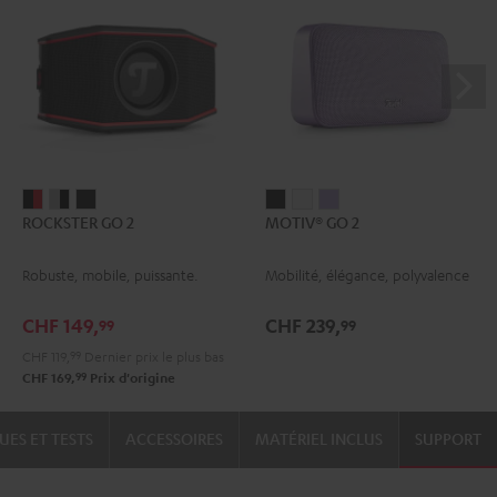
ROCKSTER
ROCKSTER
ROCKSTER
MOTIV®
MOTIV®
MOTIV®
ROCKSTER GO 2
MOTIV® GO 2
GO
GO
GO
GO
GO
GO
2
2
2
2
2
2
Robuste, mobile, puissante.
Mobilité, élégance, polyvalence
Noir
Gray
Night
Night
Silver
Soft
&
&
Black
Black
White
Lavender
CHF 149,
CHF 239,
99
99
Rouge
Black
CHF 119,
99
Dernier prix le plus bas
99
CHF 169,
Prix d'origine
UES ET TESTS
ACCESSOIRES
MATÉRIEL INCLUS
SUPPORT