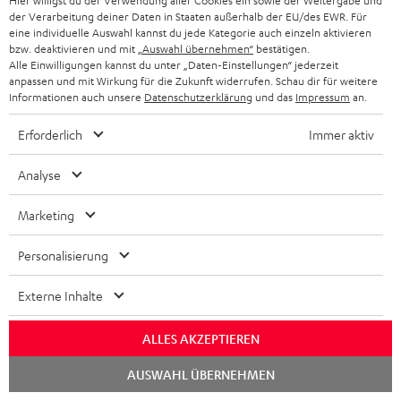
Hier willigst du der Verwendung aller Cookies ein sowie der Weitergabe und
der Verarbeitung deiner Daten in Staaten außerhalb der EU/des EWR. Für
eine individuelle Auswahl kannst du jede Kategorie auch einzeln aktivieren
bzw. deaktivieren und mit
„Auswahl übernehmen“
bestätigen.
Alle Einwilligungen kannst du unter „Daten-Einstellungen“ jederzeit
anpassen und mit Wirkung für die Zukunft widerrufen. Schau dir für weitere
Informationen auch unsere
Datenschutzerklärung
und das
Impressum
an.
Erforderlich
Immer aktiv
Analyse
Accessoires non inclus dans la livraison.
Marketing
Personalisierung
Téléchargement et support
Externe Inhalte
D
Déclaration de conformité: MYND
o
ALLES AKZEPTIEREN
Mode d’emploi: MYND
c
Lancer
AUSWAHL ÜBERNEHMEN
Déclaration de conformité: MYND
le
u
chat