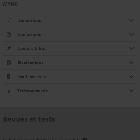
MYND
Dimensions
Connexions
Compatibilité
Electronique
Haut-parleurs
Télécommande
Revues et tests
Evaluations de nos client(e)s pour ce produit.