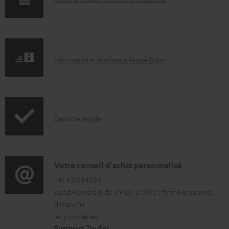
o
c
u
I
m
Informations relatives à l’expédition
n
e
f
n
o
t
I
Garantie légale
r
s
n
m
t
f
a
é
o
D
Votre conseil d'achat personnalisé
t
l
r
é
+41 435084083
i
é
Lundi-vendredi de 09:00 à 17:00 ; fermé le samedi,
m
t
o
c
dimanche
a
a
n
h
et jours fériés.
t
i
s
Support Teufel