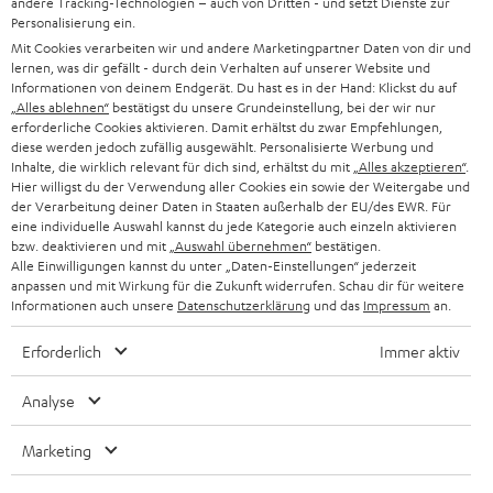
l
andere Tracking-Technologien – auch von Dritten - und setzt Dienste zur
Boutiques en ligne Teufel
Personalisierung ein.
BARRES DE SON
a
CARRIÈRE
Mit Cookies verarbeiten wir und andere Marketingpartner Daten von dir und
ALLEMAGNE
n
lernen, was dir gefällt - durch dein Verhalten auf unserer Website und
STEREO
Informationen von deinem Endgerät. Du hast es in der Hand: Klickst du auf
PRESSE
e
„Alles ablehnen“
bestätigst du unsere Grundeinstellung, bei der wir nur
AUTRICHE
erforderliche Cookies aktivieren. Damit erhältst du zwar Empfehlungen,
SMART HOME
w
B2B
diese werden jedoch zufällig ausgewählt. Personalisierte Werbung und
s
Inhalte, die wirklich relevant für dich sind, erhältst du mit
„Alles akzeptieren“
.
SUISSE
BLUETOOTH
Hier willigst du der Verwendung aller Cookies ein sowie der Weitergabe und
BLOG
l
der Verarbeitung deiner Daten in Staaten außerhalb der EU/des EWR. Für
CASQUES AUDIO
eine individuelle Auswahl kannst du jede Kategorie auch einzeln aktivieren
e
PAYS-BAS
NEWSLETTER
bzw. deaktivieren und mit
„Auswahl übernehmen“
bestätigen.
t
Alle Einwilligungen kannst du unter „Daten-Einstellungen“ jederzeit
CASQUES BLUETOOTH AUDIO
MAGASINS
anpassen und mit Wirkung für die Zukunft widerrufen. Schau dir für weitere
BELGIQUE
t
Informationen auch unsere
Datenschutzerklärung
und das
Impressum
an.
SYSTEMES COMPLETS
e
AVANTAGES D’ACHAT
Erforderlich
Immer aktiv
FRANCE
r
HAUT PARLEURS
L’HISTOIRE DE TEUFEL
Analyse
POLOGNE
ULTIMA
MANAGEMENT
Marketing
ÉCOUTEURS INTRA-AURICULAIRES
ESPAGNE
DEVELOPPEMENT DURABLE