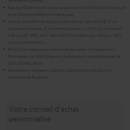
Reverse en rythme)
Passage fluide vers la version supérieure XDJ-1000 dans la mesure
où les fonctionnalités sont identiques
Avec la rekordbox la musique peut venir d´une clé USB, d´un
disque dur externe, d´un smartphone ou d´un PC via connexion
USB ou wifi : MP3, AAC, WAV, AIFF (rekordbox pour iPhone : MP3
uniquement et AAC)
Pro DJ Link intégré pouvant connecter jusqu´à 4 lecteurs ou
Notebooks via câble Ethernet, parfaitement compatible avec le
DJM-250MK2 Mixer
Dimensions compactes, pied de support amovible pour un
maximum de flexibilité
Votre conseil d'achat
personnalisé