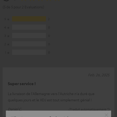
(5 de 5 pour 2 Evaluations)
5
2
4
0
3
0
2
0
1
0
Feb. 26, 2025
Super service !
La livraison de l'Allemagne vers l'Autriche n'a duré que
quelques jours et le XDJ est tout simplement génial !
Daniel C.
(Traduit automatiquement *)