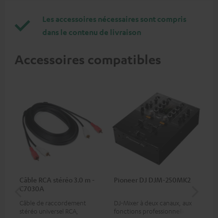
Les accessoires nécessaires sont compris
dans le contenu de livraison
Accessoires compatibles
Câble RCA stéréo 3.0 m -
Pioneer DJ DJM-250MK2
be
C7030A
He
Câble de raccordement
DJ-Mixer à deux canaux, aux
Pro
stéréo universel RCA,
fonctions professionnelles et
à t