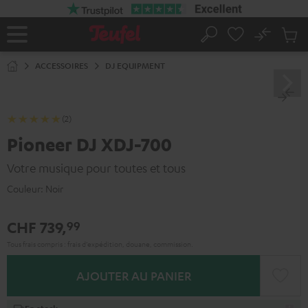
ERS LE
ONTENU
No
Sau
Page
Rechercher
Produi
d’accueil
du
ACCESSOIRES
DJ EQUIPMENT
panier
(2)
Pioneer DJ XDJ-700
Votre musique pour toutes et tous
Couleur:
Noir
CHF 739,
99
Tous frais compris : frais d’expédition, douane, commission.
AJOUTER AU PANIER