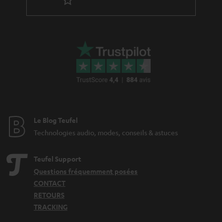
p
a
é
g
d
a
i
r
t
a
i
n
o
t
n
i
Le Blog Teufel
e
Technologies audio, modes, conseils & astuces
Teufel Support
Questions fréquemment posées
CONTACT
RETOURS
TRACKING