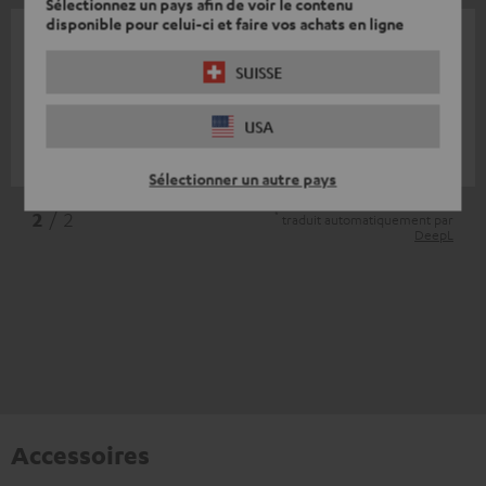
Sélectionnez un pays afin de voir le contenu
disponible pour celui-ci et faire vos achats en ligne
Nov. 24, 2023
SUISSE
Alles prima 👌🏻
Superbe pièce
USA
Philipp M.
(Traduit automatiquement *)
Sélectionner un autre pays
*
2
/ 2
traduit automatiquement par
DeepL
Accessoires