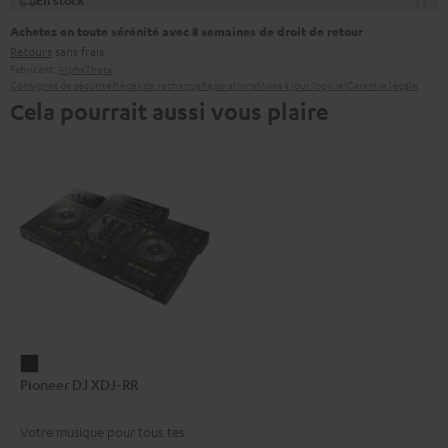
En stock
Achetez en toute sérénité avec 8 semaines de droit de retour
Retours
sans frais
Fabricant:
AlphaTheta
Consignes de sécurité
Pièces de rechange
Réparations
Mises à jour logiciel
Garantie légale
Cela pourrait aussi vous plaire
Pioneer
Pioneer DJ XDJ-RR
DJ
XDJ-
Votre musique pour tous.tes
RR