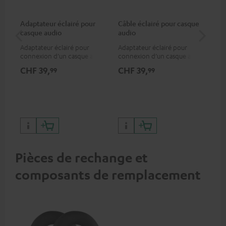
Adaptateur éclairé pour
Câble éclairé pour casque
Ad
casque audio
audio
ca
Adaptateur éclairé pour
Adaptateur éclairé pour
Ada
connexion d’un casque audio
connexion d’un casque audio
con
avec un câble ou un appareil
avec un câble ou un appareil
ou 
CHF 39,
CHF 39,
CH
99
99
audio disposant d’une
audio disposant d’une
un 
connexion jack 3,5-mm,
connexion jack 3,5-mm,
iPhone, iPad, iPod etc.,
iPhone, iPad, iPod etc.,
certifié MFI 100% compatible
certifié MFI 100% compatible
Pièces de rechange et
composants de remplacement