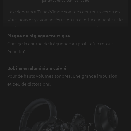
paramètres de confidentialité
Les vidéos YouTube/Vimeo sont des contenus externes.
Vous pouvez y avoir accès ici en un clic. En cliquant sur le
contenu vous vous déclarez en accord avec le fait que
l’on vous montre des contenus extérieurs. Les données
Plaque de réglage acoustique
individuelles peuvent être transmises à une plateforme
Corrige la courbe de fréquence au profit d’un retour
tierce.
Vous en apprendrez davantage dans notre
équilibré.
politique de confidentialité
.
Bobine en aluminium cuivré
Pour de hauts volumes sonores, une grande impulsion
et peu de distorsions.