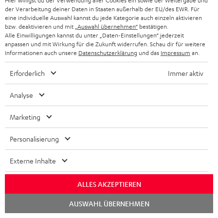
Hier willigst du der Verwendung aller Cookies ein sowie der Weitergabe und
e
der Verarbeitung deiner Daten in Staaten außerhalb der EU/des EWR. Für
eine individuelle Auswahl kannst du jede Kategorie auch einzeln aktivieren
z
bzw. deaktivieren und mit
„Auswahl übernehmen“
bestätigen.
-
Alle Einwilligungen kannst du unter „Daten-Einstellungen“ jederzeit
anpassen und mit Wirkung für die Zukunft widerrufen. Schau dir für weitere
v
Informationen auch unsere
Datenschutzerklärung
und das
Impressum
an.
o
Catégories
Erforderlich
Immer aktiv
u
HOME CINEMA
s
Analyse
Société
à
SYSTEMES COMPLETS HOME CINEMA
Marketing
SUPPORT
l
Boutiques en ligne Teufel
BARRES DE SON
a
Personalisierung
CARRIÈRE
ALLEMAGNE
n
STEREO
Externe Inhalte
PRESSE
e
AUTRICHE
SMART HOME
w
B2B
ALLES AKZEPTIEREN
s
SUISSE
BLUETOOTH
Lancer
AUSWAHL ÜBERNEHMEN
BLOG
le
l
chat