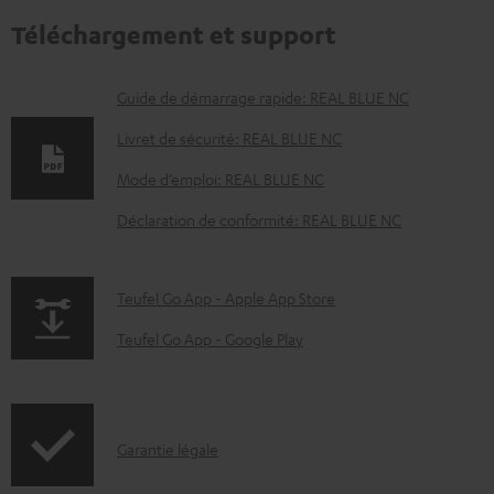
Téléchargement et support
D
Guide de démarrage rapide: REAL BLUE NC
o
Livret de sécurité: REAL BLUE NC
c
Mode d’emploi: REAL BLUE NC
u
Déclaration de conformité: REAL BLUE NC
m
e
n
p
Teufel Go App - Apple App Store
t
a
Teufel Go App - Google Play
s
g
t
e
é
.
I
Garantie légale
l
p
n