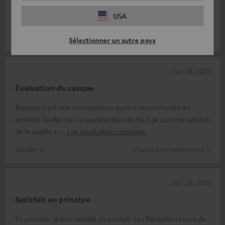
Très bon
USA
Très bon appareil
Dirk U.
(Traduit automatiquement *)
Sélectionner un autre pays
Oct. 23, 2025
Évaluation du casque
Bonjour, c'est une connaissance qui m'a recommandé les
produits Teufel. Je n'ai pas été déçu du tout, je suis très satisfait
de la qualité e
Lire l’évaluation complète
Gordon G.
(Traduit automatiquement *)
Oct. 23, 2025
Satisfait en principe
En principe, je suis satisfait du produit. Les Récepteurs sont de