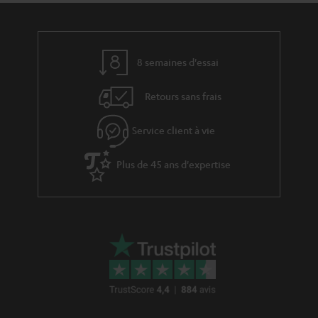
l
i
i
v
n
e
8 semaines d'essai
k
s
s
Retours sans frais
à
.
l
t
Service client à vie
a
i
g
Plus de 45 ans d'expertise
t
a
l
r
e
a
_
n
h
t
i
i
d
e