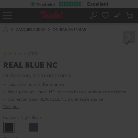
ERS LE
ONTENU
No
Sau
Page
Rechercher
Produi
d’accueil
du
CASQUES AUDIO
ON-EAR OVER-EAR
panier
(1757)
REAL BLUE NC
Du bon son, sans compromis
Jusqu'à 55 heures d'autonomie
Haut-parleurs Linear-HD pour des basses profondes extrêmes
Connecter deux REAL BLUE NC à une seule source
Voir plus
Couleur:
Night Black
Night
Pearl
Steel
Black
White
Blue