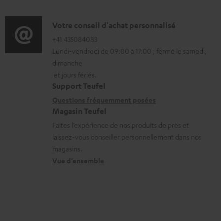
é
r
f
c
o
o
D
Votre conseil d'achat personnalisé
h
d
r
é
+41 435084083
a
u
Lundi-vendredi de 09:00 à 17:00 ; fermé le samedi,
m
t
r
c
dimanche
a
a
g
t
et jours fériés.
t
i
Support Teufel
e
.
i
l
Questions fréquemment posées
a
s
Magasin Teufel
o
s
b
u
Faites l’expérience de nos produits de près et
n
c
l
p
laissez-vous conseiller personnellement dans nos
s
o
e
p
magasins.
r
n
Vue d’ensemble
s
o
e
t
r
l
a
t
a
c
.
t
t