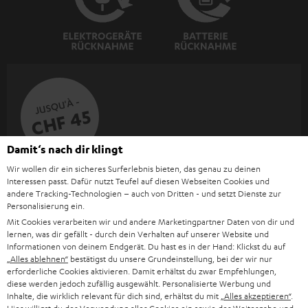
JUSQU'À -
CHF 45
Damit‘s nach dir klingt
Wir wollen dir ein sicheres Surferlebnis bieten, das genau zu deinen
I
Choisissez votre bon d'achat !
Interessen passt. Dafür nutzt Teufel auf diesen Webseiten Cookies und
Inscrivez-vous à la newsletter et recevez jusqu'à
n
andere Tracking-Technologien – auch von Dritten - und setzt Dienste zur
CHF 45 de remise.
Personalisierung ein.
s
Mit Cookies verarbeiten wir und andere Marketingpartner Daten von dir und
c
lernen, was dir gefällt - durch dein Verhalten auf unserer Website und
Informationen von deinem Endgerät. Du hast es in der Hand: Klickst du auf
S'ABO
EMAIL
r
„Alles ablehnen“
bestätigst du unsere Grundeinstellung, bei der wir nur
WIDGET
erforderliche Cookies aktivieren. Damit erhältst du zwar Empfehlungen,
i
diese werden jedoch zufällig ausgewählt. Personalisierte Werbung und
v
Inhalte, die wirklich relevant für dich sind, erhältst du mit
„Alles akzeptieren“
.