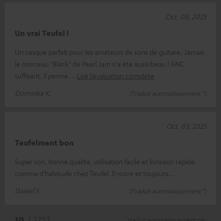
Oct. 08, 2025
Un vrai Teufel !
Un casque parfait pour les amateurs de sons de guitare. Jamais
le morceau "Black" de Pearl Jam n'a été aussi beau ! ANC
suffisant, il perme
Lire l’évaluation complète
Dominika K.
(Traduit automatiquement *)
Oct. 03, 2025
Teufelment bon
Super son, bonne qualité, utilisation facile et livraison rapide
comme d'habitude chez Teufel. Encore et toujours...
Daniel S.
(Traduit automatiquement *)
*
10
/ 1753
traduit automatiquement par