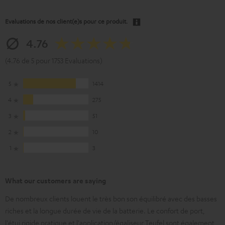
Evaluations de nos client(e)s pour ce produit.
4.76
(4.76 de 5 pour 1753 Evaluations)
5
1414
4
275
3
51
2
10
1
3
What our customers are saying
De nombreux clients louent le très bon son équilibré avec des basses
riches et la longue durée de vie de la batterie. Le confort de port,
l'étui rigide pratique et l'application/égaliseur Teufel sont également