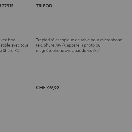
 27915
TRIPOD
avec bras
Trépied télescopique de table pour microphone
atible avec tous
(ex. Shure MV7), appareils photo ou
e Shure PGA58)
magnétophone avec pas de vis 3/8"
CHF 49,
00