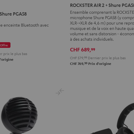
AIR
ROCKSTER AIR 2 + Shure PGA5
2
Ensemble comprenant la ROCKSTER 
 Shure PGA58
microphone Shure PGA58 (y compri
+
XLR->XLR de 4,6 m) pour une repro
Shure
de enceinte Bluetooth avec
musique et de la voix en haute qual
PGA58
volume et sans distorsion - économ
à des achats individuels.
Noir
Offre
CHF 689,
99
 prix le plus bas
CHF 579,
99
Dernier prix le plus bas
'origine
99
CHF 769,
Prix d'origine