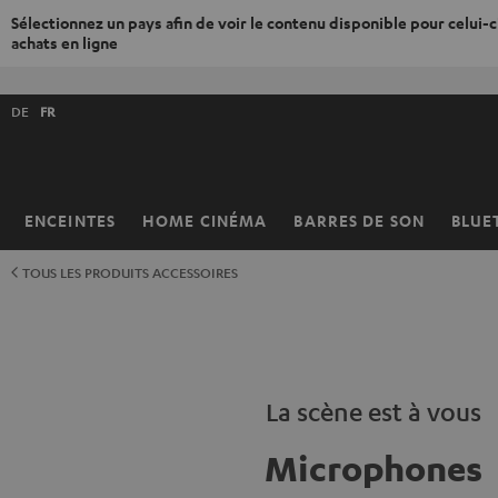
Sélectionnez un pays afin de voir le contenu disponible pour celui-ci
achats en ligne
ERS LE
ONTENU
Choisissez
DE
FR
la
langue
de
la
ENCEINTES
HOME CINÉMA
BARRES DE SON
BLUE
Page
boutique
d’accueil
TOUS LES PRODUITS ACCESSOIRES
La scène est à vous
Microphones