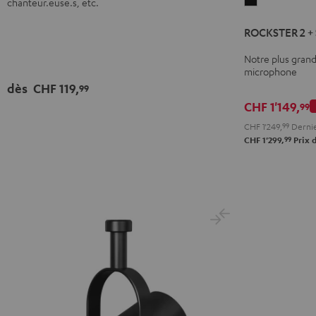
ROCKSTER
chanteur.euse.s, etc.
2
ROCKSTER 2 +
+
Shure
Notre plus gran
PGA58
microphone
Noir
dès
CHF 119,
99
CHF 1'149,
99
CHF 1'249,
99
Dernier
99
CHF 1'299,
Prix d