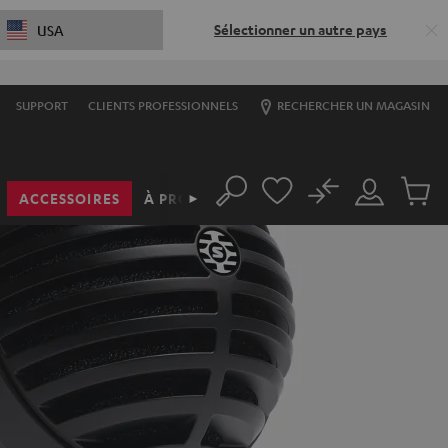
Sélectionner un autre pays
USA
SUPPORT
CLIENTS PROFESSIONNELS
RECHERCHER UN MAGASIN
No
ACCESSOIRES
À PROPOS
►
Rechercher
Mon
Produit
compte
du
panier