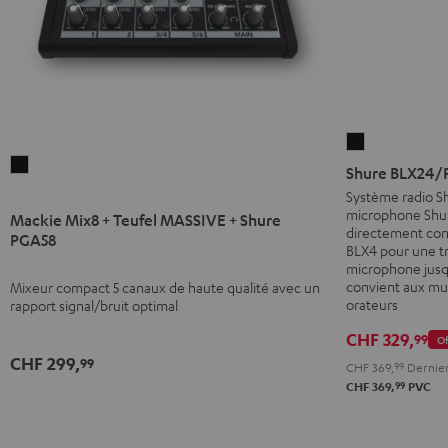
Shure
Mackie
BLX24/PG58-
Shure BLX24/
Mix8
S8
Système radio 
microphone Shu
+
Noir
Mackie Mix8 + Teufel MASSIVE + Shure
directement con
Teufel
PGA58
BLX4 pour une tr
MASSIVE
microphone jusq
convient aux mus
+
Mixeur compact 5 canaux de haute qualité avec un
orateurs
rapport signal/bruit optimal
Shure
PGA58
CHF 329,
99
Of
Noir
CHF 299,
99
CHF 369,
99
Dernier 
99
CHF 369,
PVC