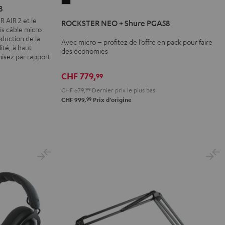
ROCKSTER
8
NEO
AIR 2 et le
ROCKSTER NEO + Shure PGA58
+
s câble micro
Shure
duction de la
Avec micro – profitez de l’offre en pack pour faire
ité, à haut
PGA58
des économies
isez par rapport
Noir
CHF 779,
99
CHF 679,
99
Dernier prix le plus bas
99
CHF 999,
Prix d'origine