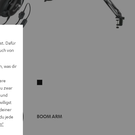
st. Dafür
auch von
, was dir
ere
BOOM
du zwar
ARM
 und
Noir
willigst
deiner
BOOM ARM
du jede
n“