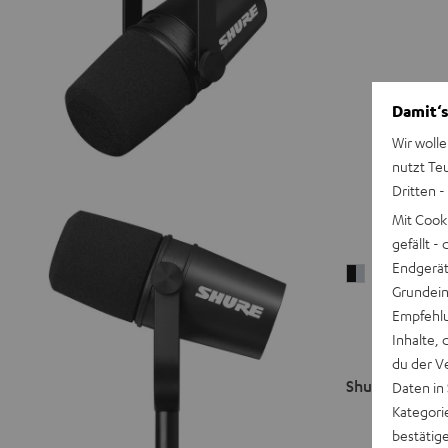
Damit‘s
Wir wolle
nutzt Te
Dritten -
Mit Cook
gefällt 
Endgerät.
Shure
Grundeins
MV5C
Empfehlu
Noir
Inhalte, 
/
du der V
Argent
Shure MV5C
Daten in
Kategori
bestätig