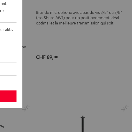
 mit
ere
Bras de microphone avec pas de vis 3/8" ou 5/8"
(ex. Shure MV7) pour un positionnement idéal
optimal et la meilleure transmission qui soit
r aktiv
phones and the
CHF 89,
00