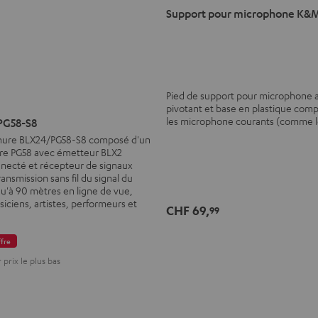
Noir
Support pour microphone K&M
Pied de support pour microphone 
pivotant et base en plastique comp
les microphone courants (comme l
PG58-S8
Shure BLX24/PG58-S8 composé d'un
re PG58 avec émetteur BLX2
necté et récepteur de signaux
ansmission sans fil du signal du
u'à 90 mètres en ligne de vue,
iciens, artistes, performeurs et
CHF 69,
99
fre
prix le plus bas