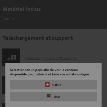
Matériel inclus
TRIPOD
Téléchargement et support
I
Informations relatives à l’expédition
n
Sélectionnez un pays afin de voir le contenu
f
disponible pour celui-ci et faire vos achats en ligne
o
SUISSE
I
Garantie légale
r
n
m
USA
f
a