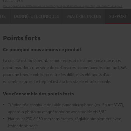
Fabricant:
K&M
Consignes de sécurité
Pièces de rechange
Réparations
Mises à jour logiciel
Garantie légale
RTS
DONNÉES TECHNIQUES
MATÉRIEL INCLUS
SUPPORT
Points forts
Ce pourquoi nous aimons ce produit
La qualité est fondamentale pour nous et c’est pour cela que nous
recommandons une série de partenaires recommandés comme K&M,
pour une bonne cohésion entre les différents éléments d’un
ensemble audio. Le trépied est à la fois stable et très flexible.
Vue d’ensemble des points forts
Trépied télescopique de table pour microphone (ex. Shure MV7),
appareils photo ou magnétophone avec pas de vis 3/8"
Hauteur : 230 à 430 mm sans étapes, réglable simplement avec
levier de serrage