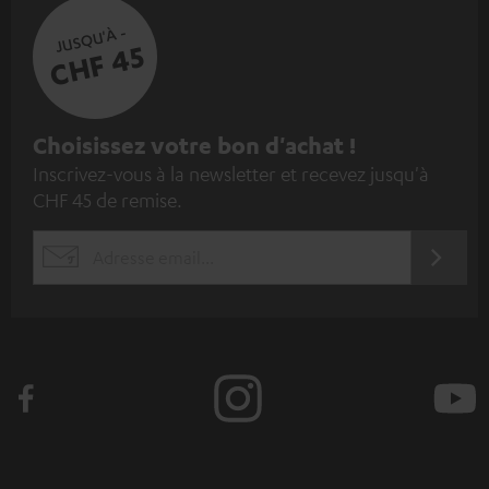
JUSQU'À -
CHF 45
I
Choisissez votre bon d'achat !
Inscrivez-vous à la newsletter et recevez jusqu'à
n
CHF 45 de remise.
s
c
S'ABO
EMAIL
r
WIDGET
i
v
e
z
-
v