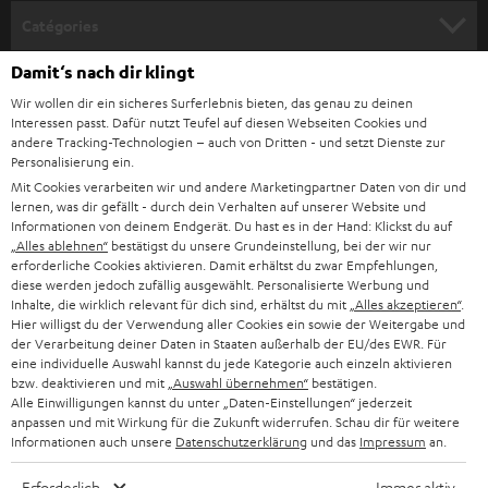
o
Catégories
u
Damit‘s nach dir klingt
HOME CINEMA
s
Société
Wir wollen dir ein sicheres Surferlebnis bieten, das genau zu deinen
à
Interessen passt. Dafür nutzt Teufel auf diesen Webseiten Cookies und
SYSTEMES COMPLETS HOME CINEMA
SUPPORT
l
andere Tracking-Technologien – auch von Dritten - und setzt Dienste zur
Boutiques en ligne Teufel
Personalisierung ein.
BARRES DE SON
a
CARRIÈRE
Mit Cookies verarbeiten wir und andere Marketingpartner Daten von dir und
ALLEMAGNE
lernen, was dir gefällt - durch dein Verhalten auf unserer Website und
n
STEREO
Informationen von deinem Endgerät. Du hast es in der Hand: Klickst du auf
PRESSE
e
„Alles ablehnen“
bestätigst du unsere Grundeinstellung, bei der wir nur
AUTRICHE
erforderliche Cookies aktivieren. Damit erhältst du zwar Empfehlungen,
SMART HOME
w
B2B
diese werden jedoch zufällig ausgewählt. Personalisierte Werbung und
Inhalte, die wirklich relevant für dich sind, erhältst du mit
„Alles akzeptieren“
.
s
SUISSE
BLUETOOTH
Hier willigst du der Verwendung aller Cookies ein sowie der Weitergabe und
BLOG
l
der Verarbeitung deiner Daten in Staaten außerhalb der EU/des EWR. Für
CASQUES AUDIO
eine individuelle Auswahl kannst du jede Kategorie auch einzeln aktivieren
e
PAYS-BAS
NEWSLETTER
bzw. deaktivieren und mit
„Auswahl übernehmen“
bestätigen.
Alle Einwilligungen kannst du unter „Daten-Einstellungen“ jederzeit
t
CASQUES BLUETOOTH AUDIO
anpassen und mit Wirkung für die Zukunft widerrufen. Schau dir für weitere
MAGASINS
BELGIQUE
t
Informationen auch unsere
Datenschutzerklärung
und das
Impressum
an.
SYSTEMES COMPLETS
e
AVANTAGES D’ACHAT
Erforderlich
Immer aktiv