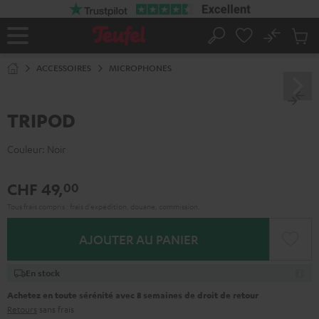
ERS LE
ONTENU
No
Sau
Page
Rechercher
Produi
d’accueil
du
ACCESSOIRES
MICROPHONES
panier
TRIPOD
Couleur:
Noir
CHF 49,
00
Tous frais compris : frais d’expédition, douane, commission.
AJOUTER AU PANIER
En stock
Achetez en toute sérénité avec 8 semaines de droit de retour
Retours
sans frais