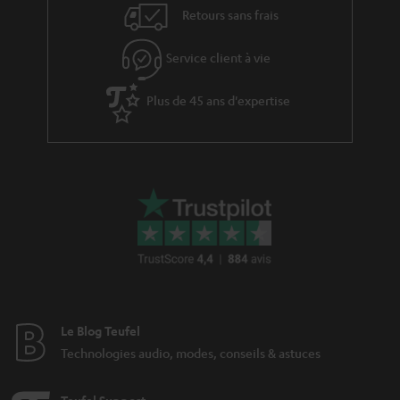
v
l
Retours sans frais
e
’
s
Service client à vie
e
à
x
Plus de 45 ans d'expertise
l
p
a
é
g
d
a
i
r
t
a
i
n
o
t
n
i
Le Blog Teufel
e
Technologies audio, modes, conseils & astuces