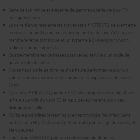
Barre de son mince et élégante de gamme supérieure pour TV
musiques et jeux
La paire d'enceintes arrières actives sans-fil EFFEKT 2 peuvent être
montées sur pied ou au mur avec une portée de jusqu'à 15 m, une
marche/arrêt automatique et un système à 2 voies pour un son
tridimensionnel immersif.
Quatre membranes de basses passives au service d’un socle de
grave solide et stable
Douze haut-parleurs dont neuf de haute performance pour un
volume sonore en mesure de sonoriser les espaces allant jusqu’à
30 m²
Dynamore® Ultra et Dynamore® 3D avec projection latérale et vers
le haut au profit d’un son 3D et haut-parleur central pour des
dialogues cristallins
Multiple possibilités Streaming avec technologie Raumfeld (sans
perte, audio HD, Multiroom) et Bluetooth pour usage de Spotify et
bien d’autres
Une sortie HDMI CEC pour un contrôle simple depuis la