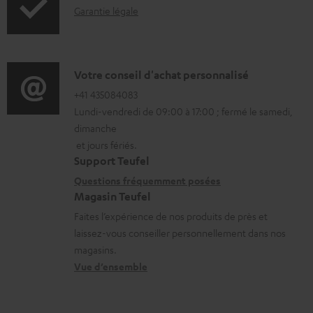
I
Garantie légale
r
g
n
m
e
f
a
a
o
D
Votre conseil d'achat personnalisé
t
b
r
é
+41 435084083
i
l
Lundi-vendredi de 09:00 à 17:00 ; fermé le samedi,
m
t
o
e
dimanche
a
a
n
s
et jours fériés.
t
i
s
Support Teufel
i
l
r
Questions fréquemment posées
Magasin Teufel
o
s
e
Faites l’expérience de nos produits de près et
n
c
l
laissez-vous conseiller personnellement dans nos
s
o
a
magasins.
r
n
t
Vue d’ensemble
e
t
i
l
a
v