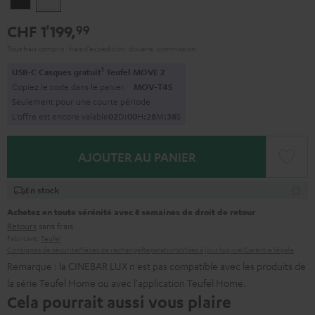
CHF 1'199,
99
Tous frais compris : frais d’expédition, douane, commission.
1
USB-C Casques gratuit
Teufel MOVE 2
Copiez le code dans le panier.
MOV-T4S
Seulement pour une courte période
L’offre est encore valable
0
2
D
:
0
0
H
:
2
8
M
:
3
7
S
AJOUTER AU PANIER
En stock
Achetez en toute sérénité avec 8 semaines de droit de retour
Retours
sans frais
Fabricant:
Teufel
Consignes de sécurité
Pièces de rechange
Réparations
Mises à jour logiciel
Garantie légale
Remarque : la CINEBAR LUX n'est pas compatible avec les produits de
la série Teufel Home ou avec l'application Teufel Home.
Cela pourrait aussi vous plaire