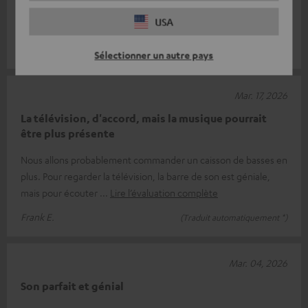
Super produit, super son, je suis super content de ma nouvelle
USA
chaîne
Juri T.
(Traduit automatiquement *)
Sélectionner un autre pays
Mar. 17, 2026
La télévision, d'accord, mais la musique pourrait
être plus présente
Nous allons probablement commander un caisson de basses en
plus. Pour regarder la télévision, la barre de son est géniale,
mais pour écouter
Lire l’évaluation complète
Frank E.
(Traduit automatiquement *)
Mar. 04, 2026
Son parfait et génial