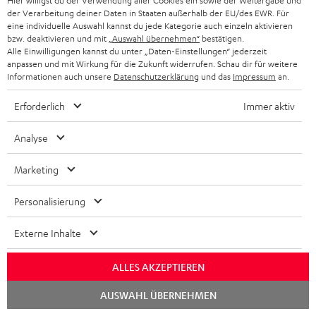
Hier willigst du der Verwendung aller Cookies ein sowie der Weitergabe und
der Verarbeitung deiner Daten in Staaten außerhalb der EU/des EWR. Für
Inscrivez-vous à la newsletter et recevez jusqu'à
n
eine individuelle Auswahl kannst du jede Kategorie auch einzeln aktivieren
CHF 45 de remise.
s
bzw. deaktivieren und mit
„Auswahl übernehmen“
bestätigen.
Alle Einwilligungen kannst du unter „Daten-Einstellungen“ jederzeit
c
anpassen und mit Wirkung für die Zukunft widerrufen. Schau dir für weitere
S'ABO
Informationen auch unsere
Datenschutzerklärung
und das
Impressum
an.
EMAIL
r
WIDGET
i
Erforderlich
Immer aktiv
v
Analyse
e
z
Marketing
-
Personalisierung
v
o
Externe Inhalte
Catégories
u
ALLES AKZEPTIEREN
HOME CINEMA
s
Société
à
Lancer
AUSWAHL ÜBERNEHMEN
SYSTEMES COMPLETS HOME CINEMA
le
SUPPORT
l
chat
Boutiques en ligne Teufel