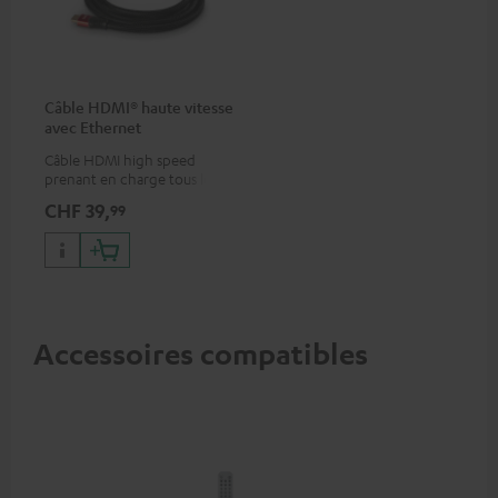
Câble HDMI® haute vitesse
avec Ethernet
Câble HDMI high speed
prenant en charge tous les
formats 2.0 comme 4K
CHF 39,
99
50/60p et 4K 3D
Accessoires compatibles