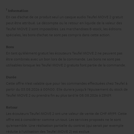
a
c
e
1
Information
t
t
s
En cas d’achat de ce produit seul un casque audio Teufel MOVE 2 gratuit
i
peut être attribué. Le décompte ou le retour en liquide de la valeur des
à
Teufel MOVE 2 sont impossibles. Les marchandises B-stock, les éditions
v
l
spéciales, les bons d’achat ne sont pas compris dans cette action.
e
’
Bons
s
e
En tant qu’élément gratuit les écouteurs Teufel MOVE 2 ne peuvent pas
à
être combinés avec un bon lors de la commande. Les bons ne sont pas
x
utilisables lorsque les Teufel MOVE 2 gratuits font partie de la commande.
l
p
a
Durée
é
Cette offre n’est valable que pour les commandes effectuées chez Teufel à
g
d
partir du 03.08.2026 à 00h00. Elle durera jusqu’à l’épuisement du stock de
a
Teufel MOVE 2 ou prendra fin au plus tard le 08.08.2026 à 23h59.
i
r
t
Retour
a
i
Les écouteurs Teufel MOVE 2 ont une valeur de vente de CHF 49,99. Cette
offre est à considérer comme un tout. Les services proposés ne le sont
n
o
qu’ensemble. Une réalisation partielle du contrat (qui serait par exemple
t
n
réduite à l’utilisation des Teufel MOVE 2) est exclue.