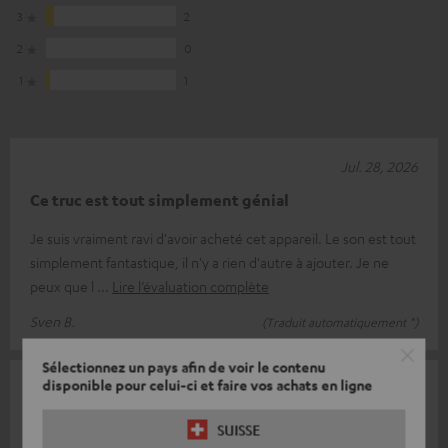
3
2
2
0
1
1
Jul. 28, 2026
Ce truc est tout simplement génial
Je suis vraiment ravi d'avoir acheté cet appareil. Le son est tout
simplement fantastique, il n'y a rien d'autre à ajouter. Je ne
peux que l
Lire l’évaluation complète
Sven B.
(Traduit automatiquement *)
Sélectionnez un pays afin de voir le contenu
disponible pour celui-ci et faire vos achats en ligne
Mar. 31, 2026
Super produit, super son
SUISSE