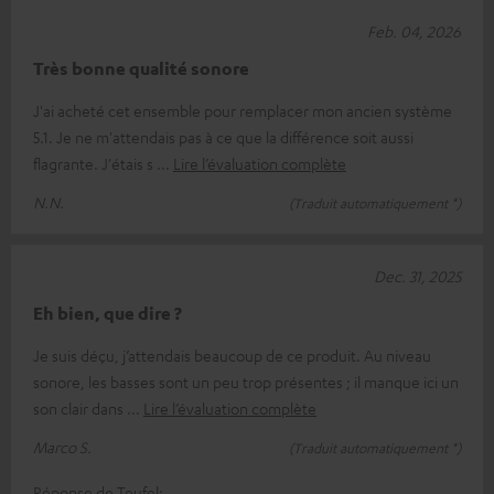
Feb. 04, 2026
Très bonne qualité sonore
J'ai acheté cet ensemble pour remplacer mon ancien système
5.1. Je ne m'attendais pas à ce que la différence soit aussi
flagrante. J'étais s
Lire l’évaluation complète
N.N.
(Traduit automatiquement *)
Dec. 31, 2025
Eh bien, que dire ?
Je suis déçu, j’attendais beaucoup de ce produit. Au niveau
sonore, les basses sont un peu trop présentes ; il manque ici un
son clair dans
Lire l’évaluation complète
Marco S.
(Traduit automatiquement *)
Réponse de Teufel: