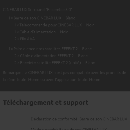
CINEBAR LUX Surround "Ensemble 5.0"
1 × Barre de son CINEBAR LUX – Blanc
1 × Télécommande pour CINEBAR LUX – Noir
1 × Câble d’alimentation – Noir
2 × Pile AAA
1 × Paire d'enceintes satellites EFFEKT 2 – Blanc
2 × Câble d'alimentation EFFEKT 2 – Blanc
2 × Enceinte satellite EFFEKT 2 (unité) – Blanc
Remarque : la CINEBAR LUX n'est pas compatible avec les produits de
la série Teufel Home ou avec l'application Teufel Home.
Téléchargement et support
D
Déclaration de conformité: Barre de son CINEBAR LUX
o
Mode d’emploi: Barre de son CINEBAR LUX