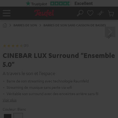
ERS LE
ONTENU
No
Sau
Page
Rechercher
Produi
d’accueil
du
BARRES DE SON
BARRES DE SON SANS CAISSON DE BASSES
panier
(31)
CINEBAR LUX Surround "Ensemble
5.0"
A travers le son et l’espace
Barre de son streaming avec technologie Raumfeld
Streaming de musique sans perte via wifi
Véritable son surround avec des enceintes arrière sans fil
Voir plus
Couleur:
Blanc
Noir
Blanc