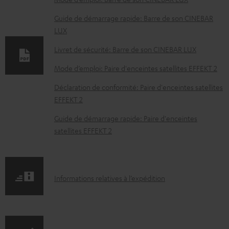
c
Guide de démarrage rapide: Barre de son CINEBAR
u
LUX
m
Livret de sécurité: Barre de son CINEBAR LUX
e
Mode d’emploi: Paire d'enceintes satellites EFFEKT 2
n
t
Déclaration de conformité: Paire d'enceintes satellites
EFFEKT 2
s
t
Guide de démarrage rapide: Paire d'enceintes
satellites EFFEKT 2
é
l
é
I
c
Informations relatives à l’expédition
n
h
f
a
o
r