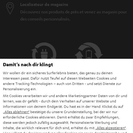
Localisateur de magasins
Découvrez nos produits de près et venez au magasin pour
des conseils personnalisés.
Damit‘s nach dir klingt
Wir wollen dir ein sicheres Surferlebnis bieten, das genau zu deinen
Interessen passt. Dafür nutzt Teufel auf diesen Webseiten Cookies und
andere Tracking-Technologien – auch von Dritten - und setzt Dienste zur
Personalisierung ein.
Mit Cookies verarbeiten wir und andere Marketingpartner Daten von dir und
lernen, was dir gefällt - durch dein Verhalten auf unserer Website und
JUSQU'À -
CHF 45
Informationen von deinem Endgerät. Du hast es in der Hand: Klickst du auf
„Alles ablehnen“
bestätigst du unsere Grundeinstellung, bei der wir nur
erforderliche Cookies aktivieren. Damit erhältst du zwar Empfehlungen,
diese werden jedoch zufällig ausgewählt. Personalisierte Werbung und
Inhalte, die wirklich relevant für dich sind, erhältst du mit
„Alles akzeptieren“
.
I
Choisissez votre bon d'achat !