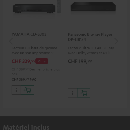
YAMAHA CD-S303
Panasonic Blu-ray Player
Câ
DP-UB154
av
Lecteur CD haut de gamme
Lecteur Ultra HD 4K Blu-ray
Câb
avec un son impressionnant
avec Dolby Atmos et Multi
pre
et une finition de qualité
HDR, inclus HDR10+ pour une
for
CHF 329,
CHF 199,
CH
99
99
Offre
qualité d’image incroyable et
50/
des couleurs contrastées
CHF 389,
99
Dernier prix le plus
bas
99
CHF 389,
PVC
Matériel inclus