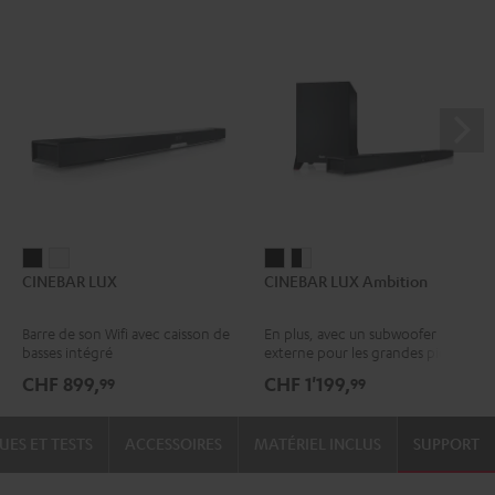
CINEBAR
CINEBAR
CINEBAR
CINEBAR
CINEBAR LUX
CINEBAR LUX Ambition
LUX
LUX
LUX
LUX
Noir
Blanc
Ambition
Ambition
Barre de son Wifi avec caisson de
En plus, avec un subwoofer
Noir
Noir
basses intégré
externe pour les grandes pièces
/
CHF 899,
CHF 1'199,
99
99
Blanc
UES ET TESTS
ACCESSOIRES
MATÉRIEL INCLUS
SUPPORT