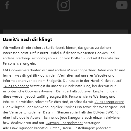
z
-
v
o
Catégories
Damit‘s nach dir klingt
u
Wir wollen dir ein sicheres Surferlebnis bieten, das genau zu deinen
HOME CINEMA
s
Société
Interessen passt. Dafür nutzt Teufel auf diesen Webseiten Cookies und
andere Tracking-Technologien – auch von Dritten - und setzt Dienste zur
à
SYSTEMES COMPLETS HOME CINEMA
Personalisierung ein.
SUPPORT
l
Boutiques en ligne Teufel
Mit Cookies verarbeiten wir und andere Marketingpartner Daten von dir und
BARRES DE SON
lernen, was dir gefällt - durch dein Verhalten auf unserer Website und
a
CARRIÈRE
Informationen von deinem Endgerät. Du hast es in der Hand: Klickst du auf
ALLEMAGNE
n
„Alles ablehnen“
bestätigst du unsere Grundeinstellung, bei der wir nur
STEREO
erforderliche Cookies aktivieren. Damit erhältst du zwar Empfehlungen,
PRESSE
e
diese werden jedoch zufällig ausgewählt. Personalisierte Werbung und
AUTRICHE
SMART HOME
Inhalte, die wirklich relevant für dich sind, erhältst du mit
„Alles akzeptieren“
.
w
B2B
Hier willigst du der Verwendung aller Cookies ein sowie der Weitergabe und
s
der Verarbeitung deiner Daten in Staaten außerhalb der EU/des EWR. Für
SUISSE
BLUETOOTH
BLOG
eine individuelle Auswahl kannst du jede Kategorie auch einzeln aktivieren
l
bzw. deaktivieren und mit
„Auswahl übernehmen“
bestätigen.
CASQUES AUDIO
Alle Einwilligungen kannst du unter „Daten-Einstellungen“ jederzeit
e
PAYS-BAS
NEWSLETTER