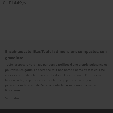
CHF 1'449,
99
Set"
Set"
black
Blanc
/
/
black
Noir
Enceintes satellites Teufel : dimensions compactes, son
grandiose
Teufel propose divers
haut-parleurs satellites d’une grande puissance et
. Le secret de tout bon home cinéma c’est sa coulisse
pour tous les goûts
audio, riche en détails et précise. Il est inutile de disposer d’un énorme
bastion audio, de petites enceintes bien équipées peuvent générer un
panorama audio allant de l’écoute confortable au home cinéma pour
Blockbuster.
Voir plus
Petite enceinte, grand son
La voie royale vers une expérience home cinéma hors du commun en
format micro s’ouvre en grand avec la série
Consono
Un ensemble 5.1 noir