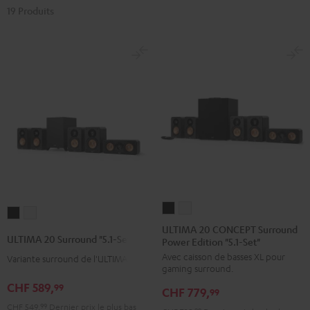
19 Produits
ULTIMA
ULTIMA
ULTIMA
ULTIMA
20
20
ULTIMA 20 CONCEPT Surround
20
20
ULTIMA 20 Surround "5.1-Set"
Power Edition "5.1-Set"
CONCEPT
CONCEPT
Surround
Surround
Avec caisson de basses XL pour
Surround
Surround
Variante surround de l'ULTIMA 20
"5.1-
"5.1-
gaming surround.
Power
Power
Set"
Set"
CHF 589,
99
CHF 779,
Edition
Edition
99
Noir
Blanc
CHF 549,
99
Dernier prix le plus bas
"5.1-
"5.1-