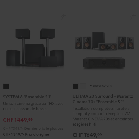
+ autres coloris
ULTIMA
ULTIMA
SYSTEM
20
20
6
ULTIMA 20 Surround + Marantz
SYSTEM 6 "Ensemble 5.1"
Cinema 70s "Ensemble 5.1"
Surround
Surround
"Ensemble
Un son cinéma grâce au THX avec
Installation complète 5.1 prête à
un seul caisson de basses
+
+
5.1"
l'emploi y compris récepteur AV
Marantz
Marantz
Noir
Marantz CINEMA 70s et enceintes
CHF 1'449,
99
Cinema
Cinema
étagères hi-fi
CHF 1'049,
99
Dernier prix le plus bas
70s
70s
CHF 1'649,
99
99
CHF 1'549,
Prix d'origine
"Ensemble
"Ensemble