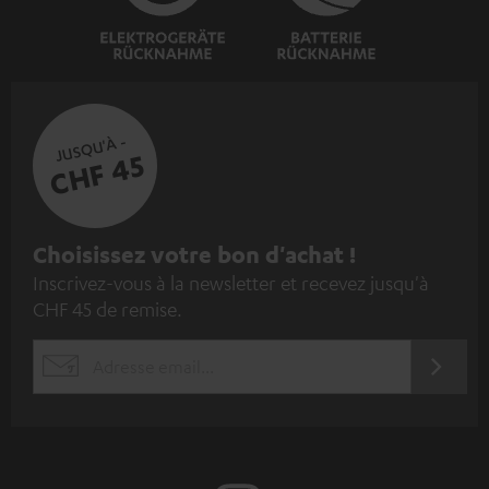
JUSQU'À -
CHF 45
I
Choisissez votre bon d'achat !
Inscrivez-vous à la newsletter et recevez jusqu'à
n
CHF 45 de remise.
s
c
S'ABO
EMAIL
r
WIDGET
i
v
e