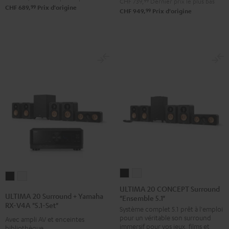
CHF 739,
99
Dernier prix le plus bas
99
CHF 689,
Prix d'origine
Set"
Set"
99
CHF 949,
Prix d'origine
Noir
Blanc
ULTIMA
ULTIMA
ULTIMA
ULTIMA
20
20
ULTIMA 20 CONCEPT Surround
20
20
ULTIMA 20 Surround + Yamaha
"Ensemble 5.1"
CONCEPT
CONCEPT
Surround
Surround
RX-V4A "5.1-Set"
Système complet 5.1 prêt à l'emploi
Surround
Surround
+
+
pour un véritable son surround
Avec ampli AV et enceintes
"Ensemble
"Ensemble
Yamaha
Yamaha
immersif pour vos jeux, films et
bibliothèque.