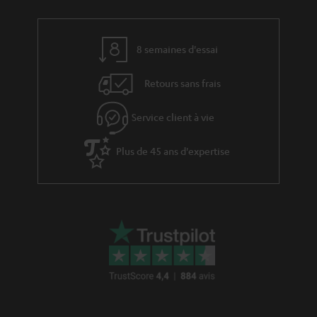
brillant avec quatre enceintes satellites à deux voies pour les parties
arrière et avant. De son côté, le haut-parleur central et ses deux médiums
assurent un retour précis et limpide des dialogues. Des basses puissantes,
8 semaines d'essai
des médiums précis et des aigus clairs font de chaque film une expérience
propre.
Retours sans frais
Les enceintes de la série
Cubycon
sont des modèles en format micro. Cela
a des airs de paradoxe : puissance et dimensions compactes ? Impossible.
Et pourtant si. Teufel s’y est attelé, cherchant à sonoriser le plus grand
Service client à vie
espace possible, à partir d’enceintes le plus compactes possibles. Un
caisson de basses assumera pour sa part le retour optimal des graves. Alors
Plus de 45 ans d'expertise
qu’il s’agisse d’un home cinéma, de musiques ou de jeux, il n’y aura pas de
fausse note, les médiums, les aigus et les graves, rien ne sera laissé au
hasard.
Le haut de gamme et la
Invisible, mais il ne passe pas inaperçu
haute définition n’ont encore jamais eu de corps aussi léger.
Thèmes similaires :
Enceintes colonnes
Ensembles complets
Câble RCA