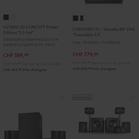
ULTIMA
ULTIMA
CONSONO
CONSONO
20
20
35
35
ULTIMA 20 CONCEPT Power
CONSONO 35 + Yamaha RX-V4A
Edition "2.1-Set"
CONCEPT
CONCEPT
+
+
"Ensemble 5.1"
Des basses puissantes pour une
Power
Power
Yamaha
Yamaha
Avec récepteur AV externe
expérience gaming en stéréo
Edition
Edition
RX-
RX-
CHF 779,
99
CHF 589,
"2.1-
"2.1-
99
V4A
V4A
Set"
Set"
CHF 739,
99
Dernier prix le plus bas
"Ensemble
"Ensemble
CHF 549,
99
Dernier prix le plus bas
99
CHF 999,
Prix d'origine
Noir
Blanc
99
CHF 689,
Prix d'origine
5.1"
5.1"
Noir
Noir
/
Blanc
NOUVEAU