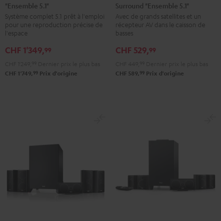
"Ensemble 5.1"
Surround "Ensemble 5.1"
Yamaha
CONCEPT
CONCEPT
Système complet 5.1 prêt à l'emploi
Avec de grands satellites et un
RX-
Surround
Surround
pour une reproduction précise de
récepteur AV dans le caisson de
V4A
"Ensemble
"Ensemble
l'espace
basses
"Ensemble
5.1"
5.1"
CHF 1'349,
CHF 529,
99
99
5.1"
Noir
Blanc
CHF 1'249,
99
Dernier prix le plus bas
CHF 449,
99
Dernier prix le plus bas
Noir
99
99
CHF 1'749,
Prix d'origine
CHF 589,
Prix d'origine