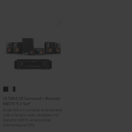
5.1"
5.1"
Noir
Blanc
ULTIMA
ULTIMA
20
20
ULTIMA 20 Surround + Marantz
NR1711 "5.1-Set"
Surround
Surround
Ensemble 5.1 complet directement
+
+
prêt à l’emploi avec récepteur AV
Marantz
Marantz
Marantz NR1711 et enceintes
NR1711
NR1711
bibliothèques hifis
"5.1-
"5.1-