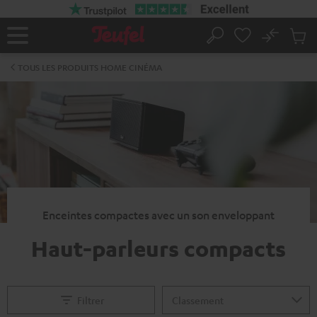
ERS LE
ONTENU
No
Sau
Page
Rechercher
Produi
d’accueil
du
TOUS LES PRODUITS HOME CINÉMA
panier
Enceintes compactes avec un son enveloppant
Haut-parleurs compacts
Filtrer