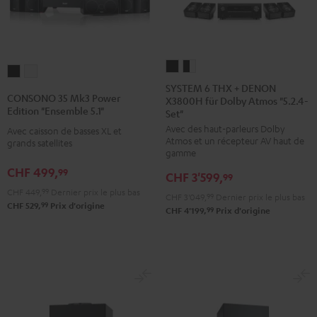
SYSTEM
SYSTEM
CONSONO
CONSONO
6
6
SYSTEM 6 THX + DENON
35
35
CONSONO 35 Mk3 Power
X3800H für Dolby Atmos "5.2.4-
THX
THX
Mk3
Mk3
Edition "Ensemble 5.1"
Set"
+
+
Power
Power
Avec des haut-parleurs Dolby
Avec caisson de basses XL et
DENON
DENON
Edition
Edition
Atmos et un récepteur AV haut de
grands satellites
X3800H
X3800H
gamme
"Ensemble
"Ensemble
für
für
CHF 499,
99
5.1"
5.1"
CHF 3'599,
99
Dolby
Dolby
Noir
Blanc
CHF 449,
99
Dernier prix le plus bas
CHF 3'049,
99
Dernier prix le plus bas
Atmos
Atmos
99
CHF 529,
Prix d'origine
99
CHF 4'199,
Prix d'origine
"5.2.4-
"5.2.4-
Set"
Set"
Noir
Noir
/
Blanc