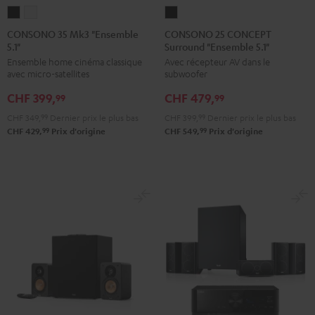
CONSONO
CONSONO
CONSONO
35
35
25
CONSONO 35 Mk3 "Ensemble
CONSONO 25 CONCEPT
5.1"
Surround "Ensemble 5.1"
Mk3
Mk3
CONCEPT
Ensemble home cinéma classique
Avec récepteur AV dans le
"Ensemble
"Ensemble
Surround
avec micro-satellites
subwoofer
5.1"
5.1"
"Ensemble
CHF 399,
CHF 479,
Noir
Blanc
5.1"
99
99
Noir
CHF 349,
99
Dernier prix le plus bas
CHF 399,
99
Dernier prix le plus bas
99
99
CHF 429,
Prix d'origine
CHF 549,
Prix d'origine