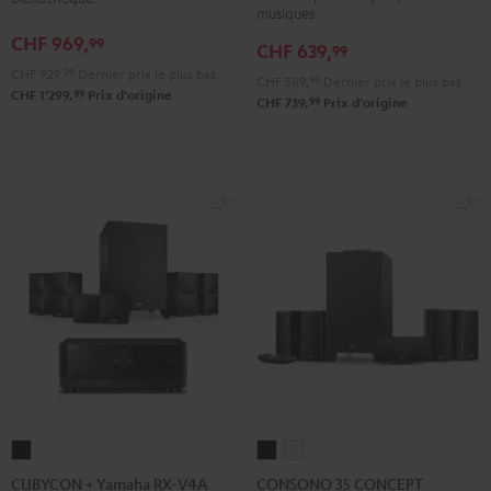
5.1"
5.1"
musiques
RX-
RX-
Noir
Blanc
CHF 969,
99
V4A
V4A
CHF 639,
99
"5.1-
"5.1-
CHF 929,
99
Dernier prix le plus bas
CHF 589,
99
Dernier prix le plus bas
99
CHF 1'299,
Prix d'origine
Set"
Set"
99
CHF 739,
Prix d'origine
Noir
Blanc
CUBYCON
CONSONO
CONSONO
+
35
35
CUBYCON + Yamaha RX-V4A
CONSONO 35 CONCEPT