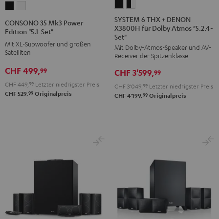
SYSTEM
SYSTEM
CONSONO
CONSONO
6
6
35
35
SYSTEM 6 THX + DENON
CONSONO 35 Mk3 Power
X3800H für Dolby Atmos "5.2.4-
THX
THX
Mk3
Mk3
Edition "5.1-Set"
Set"
+
+
Power
Power
Mit XL-Subwoofer und großen
Mit Dolby-Atmos-Speaker und AV-
DENON
DENON
Satelliten
Edition
Edition
Receiver der Spitzenklasse
X3800H
X3800H
"5.1-
"5.1-
CHF 499,
99
CHF 3'599,
99
für
für
Set"
Set"
CHF 449,
99
Letzter niedrigster Preis
CHF 3'049,
99
Letzter niedrigster Preis
Dolby
Dolby
Schwarz
Weiß
99
CHF 529,
Originalpreis
99
CHF 4'199,
Originalpreis
Atmos
Atmos
"5.2.4-
"5.2.4-
Set"
Set"
Schwarz
Schwarz
/
Weiß