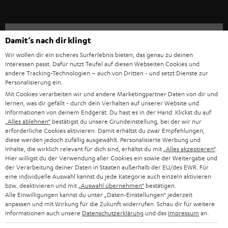
r
a
n
Kategorien
Damit‘s nach dir klingt
m
Wir wollen dir ein sicheres Surferlebnis bieten, das genau zu deinen
HEIMKINO
e
Unternehmen
Interessen passt. Dafür nutzt Teufel auf diesen Webseiten Cookies und
andere Tracking-Technologien – auch von Dritten - und setzt Dienste zur
l
HEIMKINO-KOMPLETTANLAGEN
Personalisierung ein.
SUPPORT
d
Teufel Onlineshops
Mit Cookies verarbeiten wir und andere Marketingpartner Daten von dir und
SOUNDBARS
lernen, was dir gefällt - durch dein Verhalten auf unserer Website und
u
KARRIERE
Informationen von deinem Endgerät. Du hast es in der Hand: Klickst du auf
DEUTSCHLAND
n
„Alles ablehnen“
bestätigst du unsere Grundeinstellung, bei der wir nur
STEREO
erforderliche Cookies aktivieren. Damit erhältst du zwar Empfehlungen,
PRESSE & MARKETING
g
diese werden jedoch zufällig ausgewählt. Personalisierte Werbung und
ÖSTERREICH
SMART HOME
Inhalte, die wirklich relevant für dich sind, erhältst du mit
„Alles akzeptieren“
.
GESCHÄFTSKUNDEN
Hier willigst du der Verwendung aller Cookies ein sowie der Weitergabe und
der Verarbeitung deiner Daten in Staaten außerhalb der EU/des EWR. Für
SCHWEIZ
BLUETOOTH-LAUTSPRECHER
PARTNERPROGRAMM
eine individuelle Auswahl kannst du jede Kategorie auch einzeln aktivieren
bzw. deaktivieren und mit
„Auswahl übernehmen“
bestätigen.
KOPFHÖRER
Alle Einwilligungen kannst du unter „Daten-Einstellungen“ jederzeit
NIEDERLANDE
BLOG
anpassen und mit Wirkung für die Zukunft widerrufen. Schau dir für weitere
Informationen auch unsere
Datenschutzerklärung
und das
Impressum
an.
BLUETOOTH-KOPFHÖRER
NEWSLETTER
BELGIEN