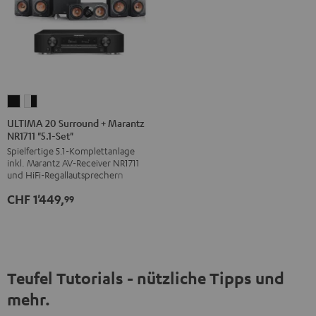
ULTIMA
ULTIMA
20
20
ULTIMA 20 Surround + Marantz
NR1711 "5.1-Set"
Surround
Surround
Spielfertige 5.1-Komplettanlage
+
+
inkl. Marantz AV-Receiver NR1711
Marantz
Marantz
und HiFi-Regallautsprechern
NR1711
NR1711
CHF 1'449,
99
"5.1-
"5.1-
Set"
Set"
Schwarz
Weiß
/
/
Schwarz
Schwarz
Teufel Tutorials - nützliche Tipps und
mehr.