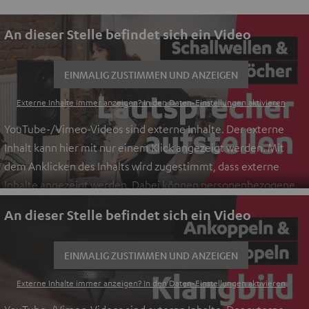
An dieser Stelle befindet sich ein Video
EINMALIG ZUSTIMMEN UND ANZEIGEN
Externe Inhalte immer anzeigen? In den Daten‑Einstellungen aktivieren
YouTube-/Vimeo-Videos sind externe Inhalte. Der externe
Inhalt kann hier mit nur einem Klick angezeigt werden. Mit
dem Anklicken des Inhalts wird zugestimmt, dass externe
Inhalte angezeigt werden. Dabei können personenbezogene
Daten an Drittplattformen übermittelt werden.
Weitere
An dieser Stelle befindet sich ein Video
Informationen sind in der Datenschutzerklärung unter I zu
finden
.
EINMALIG ZUSTIMMEN UND ANZEIGEN
Externe Inhalte immer anzeigen? In den Daten‑Einstellungen aktivieren