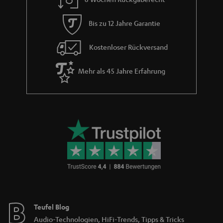
Soundkulisse mit starkem Bass, beständigen Mitten und klaren Höhen
machen jeden Film zu einem Sound-Hit.
Bis zu 12 Jahre Garantie
Die Boxen der
Cubycon
Serie sind High End Microautsprecher. Eigentlich
ein Paradoxon: High End und Micro? Das geht nicht. Doch, und zwar, wenn
Teufel draufsteht. Mehr High-Class-Sound pro cm² geht absolut nicht. Klein
Kostenloser Rückversand
aber extrem chic. Die Hochleistungs-Bassperformance übernimmt ein
leistungsstarker Subwoofer. Hochauflösender Sound – egal ob für
Mehr als 45 Jahre Erfahrung
Heimkino, Musik oder Games – höchst detailliert in den Hoch- und
Mitteltonbereich, extrem potent im Bassbereich.
Kaum sichtbar aber
- High End und High Definition war noch nie so
akustisch umso präsenter
dezent verpackt.
Verwandte Themen
Säulenlautsprecher
Komplettanlagen
Teufel Blog
Audio-Technologien, HiFi-Trends, Tipps & Tricks