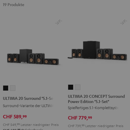
19 Produkte
ULTIMA
ULTIMA
ULTIMA
ULTIMA
20
20
20
20
ULTIMA 20 CONCEPT Surround
ULTIMA 20 Surround "5.1-Set"
Power Edition "5.1-Set"
CONCEPT
CONCEPT
Surround
Surround
Surround-Variante der ULTIMA 20
Spielfertiges 5.1-Komplettsystem
Surround
Surround
"5.1-
"5.1-
Power
Power
CHF 589,
Set"
Set"
99
CHF 779,
99
Edition
Edition
Schwarz
Weiß
CHF 549,
99
Letzter niedrigster Preis
CHF 739,
99
Letzter niedrigster Preis
"5.1-
"5.1-
99