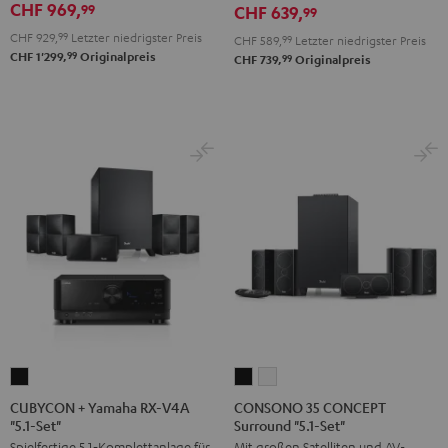
CHF 969,
99
CHF 639,
99
Schwarz
Weiß
V4A
V4A
CHF 929,
99
Letzter niedrigster Preis
CHF 589,
99
Letzter niedrigster Preis
"5.1-
"5.1-
99
CHF 1'299,
Originalpreis
99
CHF 739,
Originalpreis
Set"
Set"
Schwarz
Weiß
CUBYCON
CONSONO
CONSONO
+
35
35
CUBYCON + Yamaha RX-V4A
CONSONO 35 CONCEPT
"5.1-Set"
Surround "5.1-Set"
Yamaha
CONCEPT
CONCEPT
Spielfertige 5.1‑Komplettanlage für
Mit großen Satelliten und AV-