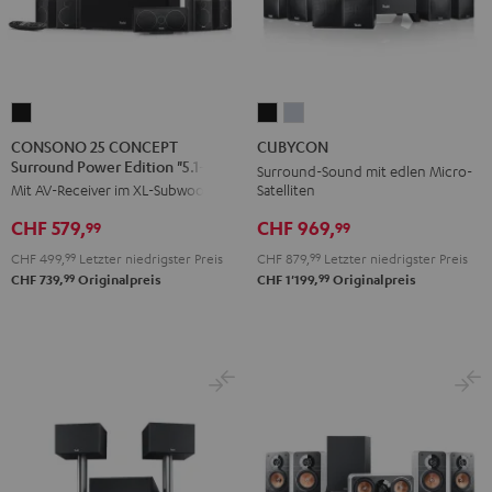
CONSONO
CUBYCON
CUBYCON
25
Schwarz
Silber
CONSONO 25 CONCEPT
CUBYCON
Surround Power Edition "5.1-Set"
CONCEPT
Surround-Sound mit edlen Micro-
Satelliten
Mit AV-Receiver im XL-Subwoofer
Surround
Power
CHF 969,
CHF 579,
99
99
Edition
CHF 879,
99
Letzter niedrigster Preis
CHF 499,
99
Letzter niedrigster Preis
"5.1-
99
99
CHF 1'199,
Originalpreis
CHF 739,
Originalpreis
Set"
Schwarz