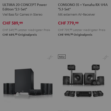
20
20
35
35
ULTIMA 20 CONCEPT Power
CONSONO 35 + Yamaha RX-V4A
Edition "2.1-Set"
"5.1-Set"
CONCEPT
CONCEPT
+
+
Viel Bass für Games in Stereo
Mit externem AV-Receiver
Power
Power
Yamaha
Yamaha
Edition
Edition
RX-
RX-
CHF 589,
CHF 779,
99
99
"2.1-
"2.1-
V4A
V4A
CHF 549,
99
Letzter niedrigster Preis
CHF 739,
99
Letzter niedrigster Preis
Set"
Set"
"5.1-
"5.1-
99
99
CHF 689,
Originalpreis
CHF 999,
Originalpreis
Schwarz
Weiß
Set"
Set"
Schwarz
Schwarz
/
Weiß
NEU