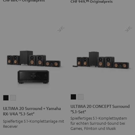
CHF 689,
Originalpreis
99
CHF 949,
Originalpreis
Set"
Set"
Schwarz
Weiß
ULTIMA
ULTIMA
ULTIMA
ULTIMA
20
20
20
20
ULTIMA 20 CONCEPT Surround
ULTIMA 20 Surround + Yamaha
"5.1-Set"
CONCEPT
CONCEPT
Surround
Surround
RX-V4A "5.1-Set"
Spielfertiges 5.1-Komplettsystem
Surround
Surround
+
+
Spielfertige 5.1‑Komplettanlage mit
für echten Surround-Sound bei
"5.1-
"5.1-
Receiver
Yamaha
Yamaha
Games, Filmton und Musik
Set"
Set"
RX-
RX-