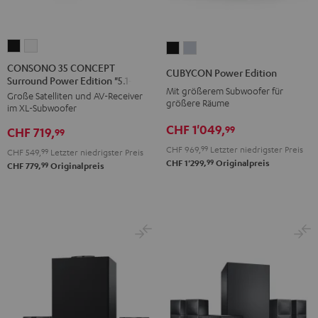
CONSONO
CONSONO
CUBYCON
CUBYCON
35
35
Power
Power
CONSONO 35 CONCEPT
CUBYCON Power Edition
Surround Power Edition "5.1-Set"
CONCEPT
CONCEPT
Edition
Edition
Mit größerem Subwoofer für
Große Satelliten und AV-Receiver
Surround
Surround
Schwarz
Silber
größere Räume
im XL-Subwoofer
Power
Power
CHF 1'049,
99
CHF 719,
Edition
Edition
99
"5.1-
"5.1-
CHF 969,
99
Letzter niedrigster Preis
CHF 549,
99
Letzter niedrigster Preis
99
CHF 1'299,
Originalpreis
Set"
Set"
99
CHF 779,
Originalpreis
Schwarz
Weiß