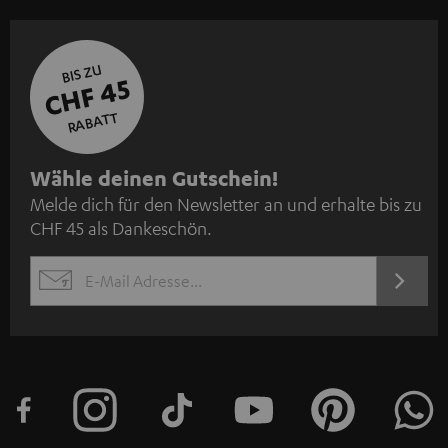
BIS ZU
CHF 45
RABATT
N
Wähle deinen Gutschein!
Melde dich für den Newsletter an und erhalte bis zu
e
CHF 45 als Dankeschön.
w
s
JETZT
EMAIL
l
ANME
WIDGET
e
t
t
e