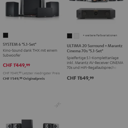
+ weitere Farbvariationen
SYSTEM
ULTIMA
ULTIMA
6
20
20
SYSTEM 6 "5.1-Set"
ULTIMA 20 Surround + Marantz
"5.1-
Surround
Surround
Kino-Sound dank THX mit einem
Cinema 70s "5.1-Set"
Subwoofer
Set"
+
+
Spielfertige 5.1-Komplettanlage
inkl. Marantz AV-Receiver CINEMA
Schwarz
Marantz
Marantz
CHF 1'449,
99
70s und HiFi-Regallautsprechern
Cinema
Cinema
CHF 1'049,
99
Letzter niedrigster Preis
CHF 1'649,
70s
70s
99
99
CHF 1'549,
Originalpreis
"5.1-
"5.1-
Set"
Set"
Schwarz
Weiß