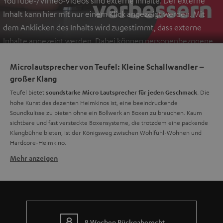
YouTube-/Vimeo-Videos sind externe Inhalte. Der externe
Inhalt kann hier mit nur einem Klick angezeigt werden. Mit
dem Anklicken des Inhalts wird zugestimmt, dass externe
Inhalte angezeigt werden. Dabei können personenbezogene
Daten an Drittplattformen übermittelt werden.
Weitere
Microlautsprecher von Teufel: Kleine Schallwandler –
Informationen sind in der Datenschutzerklärung unter I zu
großer Klang
finden
.
Teufel bietet
. Die
soundstarke Micro Lautsprecher für jeden Geschmack
hohe Kunst des dezenten Heimkinos ist, eine beeindruckende
Soundkulisse zu bieten ohne ein Bollwerk an Boxen zu brauchen. Kaum
sichtbare und fast versteckte Boxensysteme, die trotzdem eine packende
Klangbühne bieten, ist der Königsweg zwischen Wohlfühl-Wohnen und
Hardcore-Heimkino.
Mehr anzeigen
Kleine Boxen, großer Sound
Das Tor zu einem fesselnden Heimkino-Erlebnis im Micro-Format eröffnet
sich äußerst preisgünstig mit den Lautsprechern der
Consono
Reihe. Ein
5.1-Set in schwarzem Hochglanz mit vier identischen Zweiweg-Satelliten
für den Front- und Rearbereich. Der Centerspeaker mit gleich zwei
Mitteltönern sorgt für eine klare Sprachwiedergabe. Eine ergreifende
8 Wochen Rückgaberecht