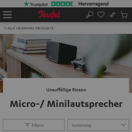
ZUM
NHALT
RINGEN
No
Abs
Startseite
Suche
Artike
im
ALLE HEIMKINO PRODUKTE
Waren
Unauffällige Riesen
Micro-/ Minilautsprecher
Filtern