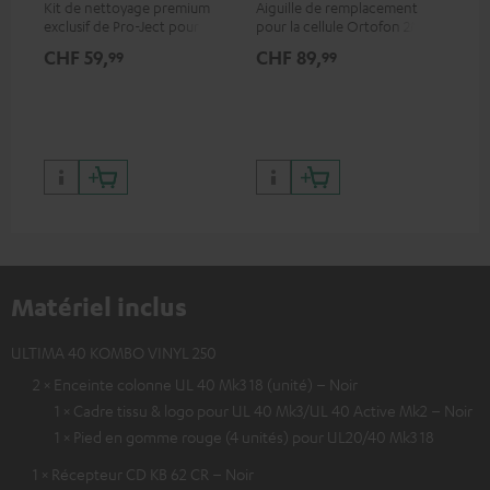
Kit de nettoyage premium
Aiguille de remplacement
Cel
exclusif de Pro-Ject pour
pour la cellule Ortofon 2M
mob
disques vinyles et platines,
Red
off
CHF 59,
CHF 89,
CH
99
99
disponible uniquement sur le
dyn
site de Teufel
cha
Matériel inclus
ULTIMA 40 KOMBO VINYL 250
2 × Enceinte colonne UL 40 Mk3 18 (unité) – Noir
1 × Cadre tissu & logo pour UL 40 Mk3/UL 40 Active Mk2 – Noir
1 × Pied en gomme rouge (4 unités) pour UL20/40 Mk3 18
1 × Récepteur CD KB 62 CR – Noir