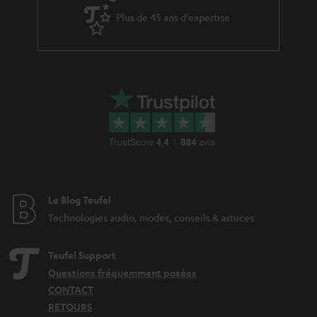
à
Plus de 45 ans d'expertise
l
a
g
a
r
a
n
t
i
Le Blog Teufel
e
Technologies audio, modes, conseils & astuces
Teufel Support
Questions fréquemment posées
CONTACT
RETOURS