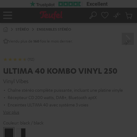
ERS LE
ONTENU
No
Sau
Page
Rechercher
Produi
d’accueil
du
STÉRÉO
ENSEMBLES STÉRÉO
panier
Vendu plus de
fois le mois dernier.
160
(112)
ULTIMA 40 KOMBO VINYL 250
Vinyl Vibes
Chaîne stéréo complète puissante, incluant une platine vinyle
Récepteur CD 200 watts, DAB+, Bluetooth aptX
Enceintes ULTIMA 40 avec système 3 voies
Voir plus
Couleur:
black / black
black
Blanc