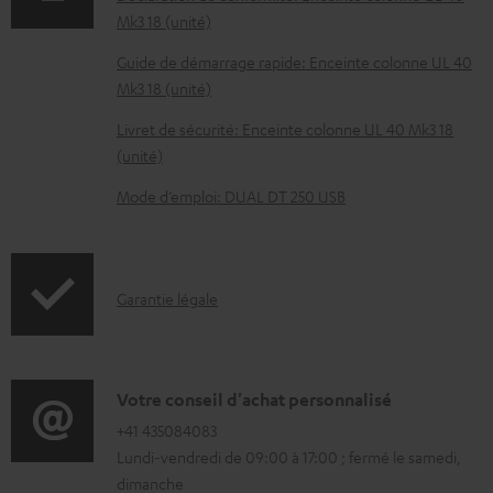
t
Mk3 18 (unité)
s
Guide de démarrage rapide: Enceinte colonne UL 40
t
Mk3 18 (unité)
é
Livret de sécurité: Enceinte colonne UL 40 Mk3 18
l
(unité)
é
Mode d’emploi: DUAL DT 250 USB
c
h
a
I
Garantie légale
r
n
g
f
e
o
D
Votre conseil d'achat personnalisé
a
r
é
+41 435084083
b
Lundi-vendredi de 09:00 à 17:00 ; fermé le samedi,
m
t
l
dimanche