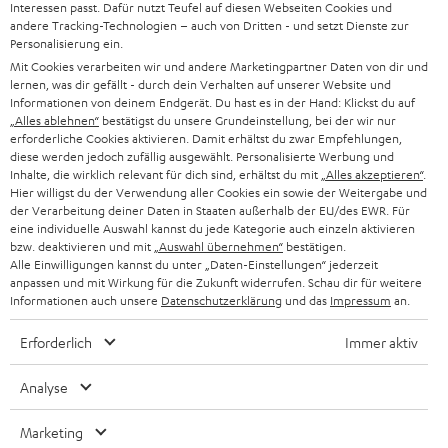
Interessen passt. Dafür nutzt Teufel auf diesen Webseiten Cookies und
à
SYSTEMES COMPLETS HOME CINEMA
andere Tracking-Technologien – auch von Dritten - und setzt Dienste zur
SUPPORT
l
Personalisierung ein.
Boutiques en ligne Teufel
Mit Cookies verarbeiten wir und andere Marketingpartner Daten von dir und
BARRES DE SON
a
CARRIÈRE
lernen, was dir gefällt - durch dein Verhalten auf unserer Website und
ALLEMAGNE
n
Informationen von deinem Endgerät. Du hast es in der Hand: Klickst du auf
STEREO
„Alles ablehnen“
bestätigst du unsere Grundeinstellung, bei der wir nur
PRESSE
e
erforderliche Cookies aktivieren. Damit erhältst du zwar Empfehlungen,
AUTRICHE
SMART HOME
diese werden jedoch zufällig ausgewählt. Personalisierte Werbung und
w
B2B
Inhalte, die wirklich relevant für dich sind, erhältst du mit
„Alles akzeptieren“
.
s
Hier willigst du der Verwendung aller Cookies ein sowie der Weitergabe und
SUISSE
BLUETOOTH
der Verarbeitung deiner Daten in Staaten außerhalb der EU/des EWR. Für
BLOG
l
eine individuelle Auswahl kannst du jede Kategorie auch einzeln aktivieren
CASQUES AUDIO
bzw. deaktivieren und mit
„Auswahl übernehmen“
bestätigen.
e
PAYS-BAS
NEWSLETTER
Alle Einwilligungen kannst du unter „Daten-Einstellungen“ jederzeit
t
anpassen und mit Wirkung für die Zukunft widerrufen. Schau dir für weitere
CASQUES BLUETOOTH AUDIO
MAGASINS
Informationen auch unsere
Datenschutzerklärung
und das
Impressum
an.
BELGIQUE
t
SYSTEMES COMPLETS
e
Erforderlich
Immer aktiv
AVANTAGES D’ACHAT
FRANCE
r
HAUT PARLEURS
Analyse
L’HISTOIRE DE TEUFEL
POLOGNE
ULTIMA
MANAGEMENT
Marketing