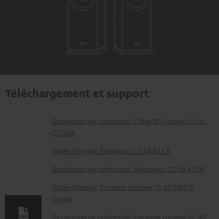
Téléchargement et support
D
Déclaration de conformité: Câble RCA stéréo 3.0 m -
C7030A
o
c
Mode d’emploi: Récepteur CD KB 62 CR
u
Déclaration de conformité: Récepteur CD KB 62 CR
m
Mode d’emploi: Enceinte colonne UL 40 Mk3 18
e
(unité)
n
Déclaration de conformité: Enceinte colonne UL 40