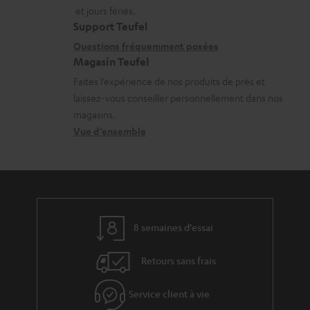
a
a
e
et jours fériés.
t
i
Support Teufel
s
i
l
Questions fréquemment posées
Magasin Teufel
o
s
Faites l’expérience de nos produits de près et
n
c
laissez-vous conseiller personnellement dans nos
s
o
magasins.
r
n
Vue d’ensemble
e
t
l
a
a
c
t
t
8 semaines d'essai
i
v
Retours sans frais
e
s
Service client à vie