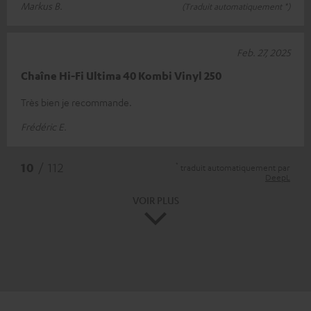
Markus B.
(Traduit automatiquement *)
Feb. 27, 2025
Chaîne Hi-Fi Ultima 40 Kombi Vinyl 250
Très bien je recommande.
Frédéric E.
*
10
/ 112
traduit automatiquement par
DeepL
VOIR PLUS