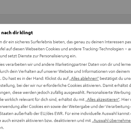
 nach dir klingt
Keinen Store in der Nähe? Kein Problem,
n dir ein sicheres Surferlebnis bieten, das genau zu deinen Interessen pas
beratung
beraten dich auch persönlich am Telefo
ufel auf diesen Webseiten Cookies und andere Tracking-Technologien – 
Hier Termin buchen
 und setzt Dienste zur Personalisierung ein.
ies verarbeiten wir und andere Marketingpartner Daten von dir und lernen
- durch dein Verhalten auf unserer Website und Informationen von deinem
 Du hast es in der Hand: Klickst du auf
„Alles ablehnen“
bestätigst du uns
tellung, bei der wir nur erforderliche Cookies aktivieren. Damit erhältst 
ngen, diese werden jedoch zufällig ausgewählt. Personalisierte Werbung
die wirklich relevant für dich sind, erhältst du mit
„Alles akzeptieren“
. Hier 
erwendung aller Cookies ein sowie der Weitergabe und der Verarbeitung 
 Staaten außerhalb der EU/des EWR. Für eine individuelle Auswahl kannst 
e auch einzeln aktivieren bzw. deaktivieren und mit
„Auswahl übernehme
en.