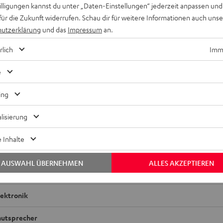
willigungen kannst du unter „Daten-Einstellungen“ jederzeit anpassen und
für die Zukunft widerrufen. Schau dir für weitere Informationen auch uns
utzerklärung
und das
Impressum
an.
rlich
Imme
e
ing
lisierung
S Ohrhörer einzeln links
 Inhalte
bmessungen
AUSWAHL ÜBERNEHMEN
ALLES AKZEPTIEREN
ompatibilität
lektronik
autsprecher