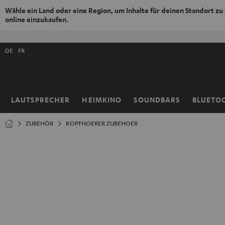
Wähle ein Land oder eine Region, um Inhalte für deinen Standort zu
online einzukaufen.
ZUM
NHALT
Shopsprache
RINGEN
DE
FR
auswählen
LAUTSPRECHER
HEIMKINO
SOUNDBARS
BLUETO
Startseite
ZUBEHÖR
KOPFHOERER ZUBEHOER