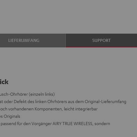
LIEFERUMFANG
SUPPORT
ick
sch-Ohrhörer (einzeln links)
t oder Defekt des linken Ohrhörers aus dem Original-Lieferumfang
 noch vorhandenen Komponenten, leicht integrierbar
es Originals
icht passend für den Vorgänger AIRY TRUE WIRELESS, sondern