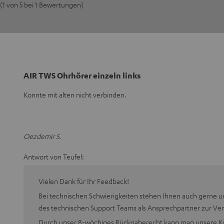
(1 von 5 bei 1 Bewertungen)
AIR TWS Ohrhörer einzeln links
Konnte mit alten nicht verbinden.
Oezdemir S.
Antwort von Teufel:
Vielen Dank für Ihr Feedback!
Bei technischen Schwierigkeiten stehen Ihnen auch gerne u
des technischen Support Teams als Ansprechpartner zur Ve
Durch unser 8-wöchiges Rückgaberecht kann man unsere Ko