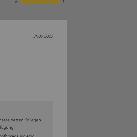
1
1
31.05.2025
nsere netten Kollegen
rfügung.
pfhörer ausgiebig