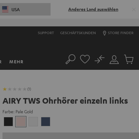
Anderes Land auswählen
USA
SUPPORT
GESCHÄFTSKUNDEN
STORE FINDER
No
R
MEHR
Suche
Mein
Artikel
Konto
im
Warenk
(1)
AIRY TWS Ohrhörer einzeln links
Farbe:
Pale Gold
Night
Pale
Silver
Steel
Black
Gold
White
Blue