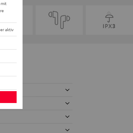
 mit
ere
r aktiv