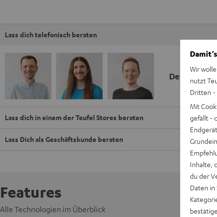
Lass dich telefonisch beraten
Damit‘s
Wir wolle
Deine Kauf
nutzt Te
Dritten -
Mit Cook
Lass dich in einem der Teufel Stores beraten
gefällt 
Endgerät.
Lass Dich als Geschäftskunde beraten
Grundeins
Empfehlu
Inhalte, 
du der V
Features
Daten in
Kategori
Alle Technologien im Überblick
bestätig