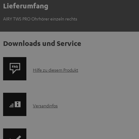
Lieferumfang
AIRY TWS PRO Ohrhörer einzeln rechts
Downloads und Service
P
Hilfe zu diesem Produkt
r
o
d
I
Versandinfos
u
n
k
f
t
o
F