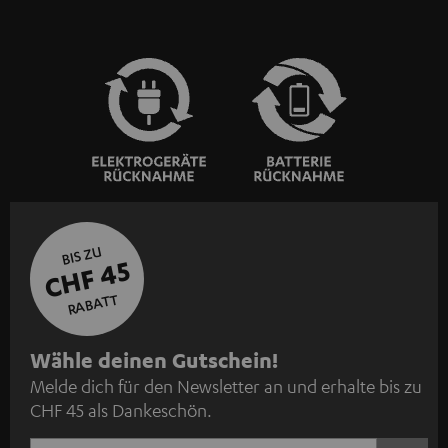
BIS ZU
CHF 45
RABATT
N
Wähle deinen Gutschein!
Melde dich für den Newsletter an und erhalte bis zu
e
CHF 45 als Dankeschön.
w