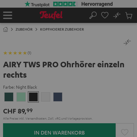
ZUM
NHALT
RINGEN
No
Abs
Startseite
Suche
Artike
im
ZUBEHÖR
KOPFHOERER ZUBEHOER
Waren
(1)
AIRY TWS PRO Ohrhörer einzeln
rechts
Farbe:
Night Black
Cosmic
Misty
Night
Silver
Steel
Teal
Green
Black
White
Blue
CHF 89,
99
Alle Preise inkl. Versandkosten, Zoll, vRG und Vorlageprovision.
IN DEN WARENKORB