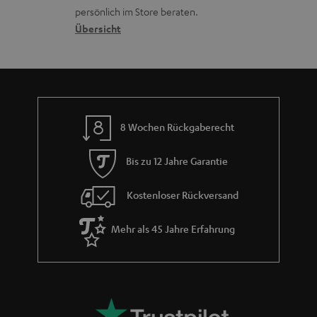
o
a
r
s
persönlich im Store beraten.
n
t
G
Übersicht
a
e
a
n
n
r
d
a
n
8 Wochen Rückgaberecht
t
i
Bis zu 12 Jahre Garantie
e
Kostenloser Rückversand
Mehr als 45 Jahre Erfahrung