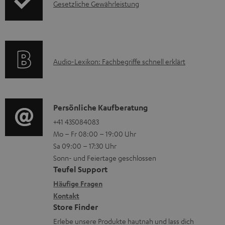
I
Gesetzliche Gewährleistung
r
A
n
m
Q
f
a
s
o
t
A
Audio-Lexikon: Fachbegriffe schnell erklärt
r
i
u
m
o
d
a
n
i
K
Persönliche Kaufberatung
t
e
o
o
+41 435084083
i
n
Mo – Fr 08:00 – 19:00 Uhr
-
n
o
z
Sa 09:00 – 17:30 Uhr
L
t
n
u
Sonn- und Feiertage geschlossen
e
a
e
Teufel Support
m
x
k
n
Häufige Fragen
V
i
Kontakt
t
z
e
Store Finder
k
d
u
r
Erlebe unsere Produkte hautnah und lass dich