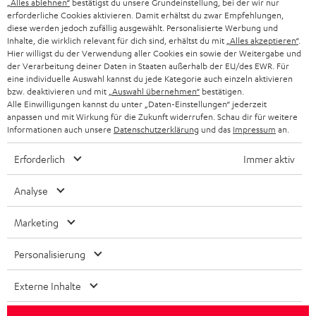
g
„Alles ablehnen“
bestätigst du unsere Grundeinstellung, bei der wir nur
ÖSTERREICH
erforderliche Cookies aktivieren. Damit erhältst du zwar Empfehlungen,
SMART HOME
GESCHÄFTSKUNDEN
diese werden jedoch zufällig ausgewählt. Personalisierte Werbung und
Inhalte, die wirklich relevant für dich sind, erhältst du mit
„Alles akzeptieren“
.
SCHWEIZ
BLUETOOTH-LAUTSPRECHER
Hier willigst du der Verwendung aller Cookies ein sowie der Weitergabe und
PARTNERPROGRAMM
der Verarbeitung deiner Daten in Staaten außerhalb der EU/des EWR. Für
KOPFHÖRER
eine individuelle Auswahl kannst du jede Kategorie auch einzeln aktivieren
NIEDERLANDE
BLOG
bzw. deaktivieren und mit
„Auswahl übernehmen“
bestätigen.
Alle Einwilligungen kannst du unter „Daten-Einstellungen“ jederzeit
BLUETOOTH-KOPFHÖRER
anpassen und mit Wirkung für die Zukunft widerrufen. Schau dir für weitere
NEWSLETTER
BELGIEN
Informationen auch unsere
Datenschutzerklärung
und das
Impressum
an.
STEREOANLAGEN
STORES
Erforderlich
Immer aktiv
FRANKREICH
LAUTSPRECHER
DEINE VORTEILE BEI TEUFEL
Analyse
POLEN
ULTIMA-SERIE
TEUFEL STORY
Marketing
IN-EAR-KOPFHÖRER
SPANIEN
UNSER MANAGEMENT
Personalisierung
FANSHOP
Technische Änderungen, Tippfehler und Irrtum vorbehalten. Das auf unseren
NACHHALTIGKEIT
ITALIEN
Externe Inhalte
Fotos abgebildete Zubehör ist nicht im Lieferumfang enthalten. Etwaige
NEUHEITEN
Entsorgungsgebühren für Batterien sind im Preis inbegriffen.
UNSERE WERTE