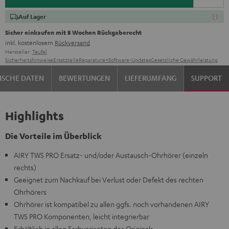
Auf Lager
Sicher einkaufen mit 8 Wochen Rückgaberecht
inkl. kostenlosem
Rückversand
Hersteller:
Teufel
Sicherheitshinweise
Ersatzteile
Reparaturen
Software-Updates
Gesetzliche Gewährleistung
ISCHE DATEN
BEWERTUNGEN
LIEFERUMFANG
SUPPORT
Highlights
Die Vorteile im Überblick
AIRY TWS PRO Ersatz- und/oder Austausch-Ohrhörer (einzeln
rechts)
Geeignet zum Nachkauf bei Verlust oder Defekt des rechten
Ohrhörers
Ohrhörer ist kompatibel zu allen ggfs. noch vorhandenen AIRY
TWS PRO Komponenten, leicht integrierbar
Erhältlich in allen Farbvarianten des Originals