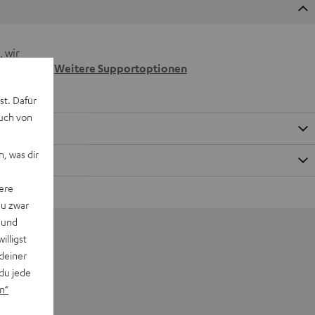
 wir
n.
Weitere Supportoptionen
st. Dafür
auch von
, was dir
ere
du zwar
 und
willigst
deiner
du jede
n“