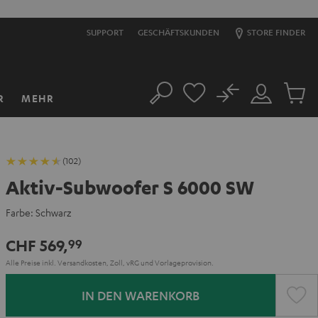
SUPPORT
GESCHÄFTSKUNDEN
STORE FINDER
No
R
MEHR
Suche
Mein
Artikel
Konto
im
Warenk
(102)
Aktiv-Subwoofer S 6000 SW
Farbe:
Schwarz
CHF 569,
99
Alle Preise inkl. Versandkosten, Zoll, vRG und Vorlageprovision.
IN DEN WARENKORB