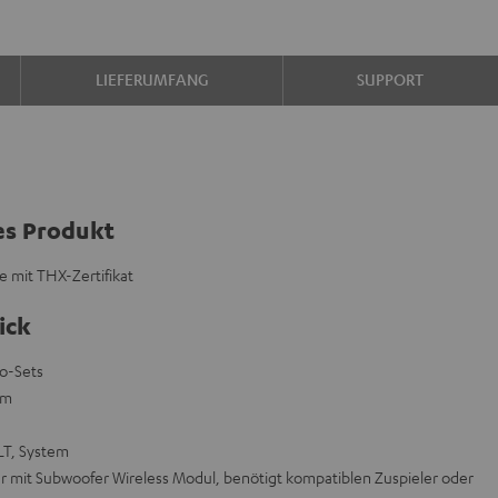
LIEFERUMFANG
SUPPORT
es Produkt
 mit THX-Zertifikat
ick
eo-Sets
mm
LT, System
ur mit Subwoofer Wireless Modul, benötigt kompatiblen Zuspieler oder