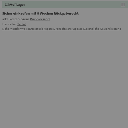
Auf Lager
Sicher einkaufen mit 8 Wochen Rückgaberecht
inkl. kostenlosem
Rückversand
Hersteller:
Teufel
Sicherheitshinweise
Ersatzteile
Reparaturen
Software-Updates
Gesetzliche Gewährleistung