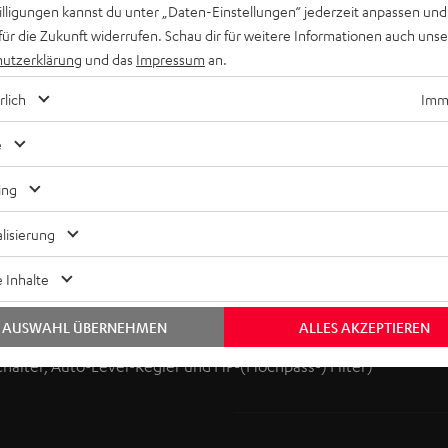
willigungen kannst du unter „Daten-Einstellungen“ jederzeit anpassen und
für die Zukunft widerrufen. Schau dir für weitere Informationen auch uns
utzerklärung
und das
Impressum
an.
rlich
Imme
e
 Teufel: entwickelt in Berlin. Die Highlights sind:
ing
lisierung
ungen im Grenzbereich
 Inhalte
el und weniger Stromverbrauch
euerbar durch kompatible Geräte (z.B. ULTIMA 40 Aktiv) oder ü
AUSWAHL ÜBERNEHMEN
ALLES AKZEPTIEREN
chalter, Auto-Level-Regler und HP-(Hochpass-) Filter)