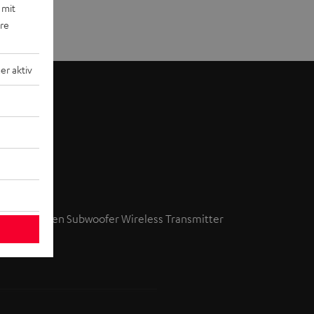
 mit
ere
r aktiv
ber optionalen
Subwoofer Wireless Transmitter