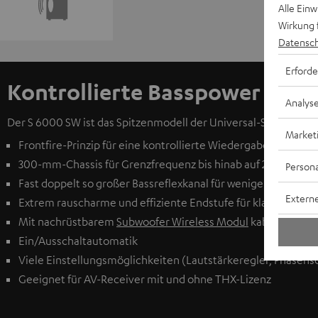
Alle Ein
Wirkung 
Datensch
Erforde
Kontrollierte Basspower
Analys
Der S 6000 SW ist das Spitzenmodell der Universal-Subwoofer von
Market
Frontfire-Prinzip für eine kontrollierte Wiedergabe
300-mm-Chassis für Grenzfrequenz bis hinab auf 25 Hz
Persona
Fast doppelt so großer Bassreflexkanal für weniger Verzerr
Externe
Extrem rauscharme und effiziente Endstufe für klarere Peg
Mit nachrüstbarem
Subwoofer Wireless Modul
kabellos anst
Ein/Ausschaltautomatik
Viele Einstellungsmöglichkeiten (Lautstärkeregler, Phasens
Geeignet für AV-Receiver mit und ohne THX-Lizenz