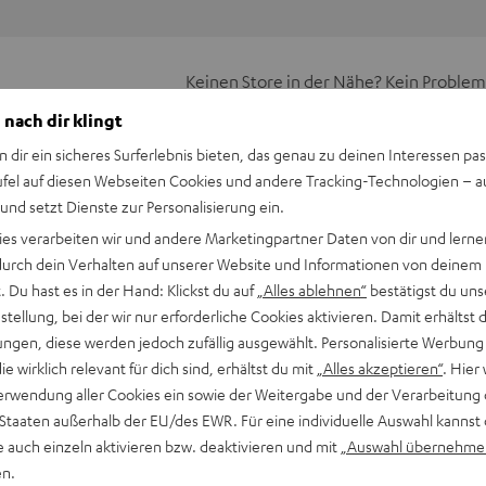
Keinen Store in der Nähe? Kein Problem,
beratung
beraten dich auch persönlich am Telefo
 nach dir klingt
Hier Termin buchen
n dir ein sicheres Surferlebnis bieten, das genau zu deinen Interessen pas
ufel auf diesen Webseiten Cookies und andere Tracking-Technologien – 
 und setzt Dienste zur Personalisierung ein.
ies verarbeiten wir und andere Marketingpartner Daten von dir und lernen
- durch dein Verhalten auf unserer Website und Informationen von deinem
 Du hast es in der Hand: Klickst du auf
„Alles ablehnen“
bestätigst du uns
tellung, bei der wir nur erforderliche Cookies aktivieren. Damit erhältst 
ngen, diese werden jedoch zufällig ausgewählt. Personalisierte Werbung
die wirklich relevant für dich sind, erhältst du mit
„Alles akzeptieren“
. Hier 
erwendung aller Cookies ein sowie der Weitergabe und der Verarbeitung 
 Staaten außerhalb der EU/des EWR. Für eine individuelle Auswahl kannst 
e auch einzeln aktivieren bzw. deaktivieren und mit
„Auswahl übernehme
en.