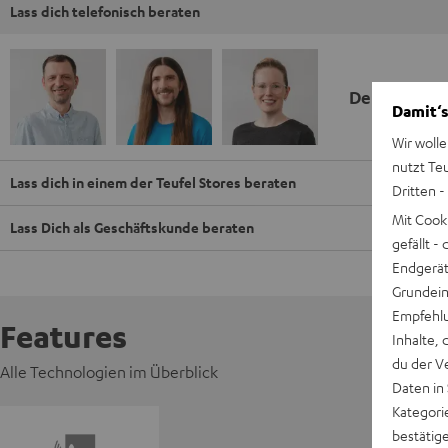
Lass dich telefonisch beraten
Deine Kauf
Damit‘s
Wir wolle
nutzt Te
Lass dich in einem der Teufel Stores beraten
Dritten -
Mit Cook
Lass Dich als Geschäftskunde beraten
gefällt 
Endgerät.
Grundeins
Empfehlu
Features
Inhalte, 
du der V
Alle Technologien im Überblick
Daten in
Kategori
bestätig